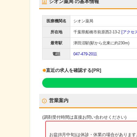
シオン薬局
の基本情報
医療機関名
シオン薬局
所在地
千葉県船橋市前原西2-13-2
[アクセス
最寄駅
津田沼駅
(駅から
北東に約230m
)
電話
047-479-2011
直近の求人を確認する
[PR]
営業案内
(
調剤受付時間
は直接お問い合わせください)
お盆(8月中旬)は休診・休業の場合がありま