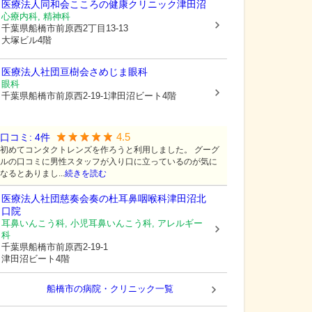
医療法人同和会
こころの健康クリニック津田沼
心療内科, 精神科
千葉県船橋市
前原西2丁目13-13
大塚ビル4階
医療法人社団亘樹会さめじま眼科
眼科
千葉県船橋市
前原西2-19-1津田沼ビート4階
4.5
口コミ:
4
件
初めてコンタクトレンズを作ろうと利用しました。 グーグ
ルの口コミに男性スタッフが入り口に立っているのが気に
なるとありまし...
続きを読む
医療法人社団慈奏会奏の杜耳鼻咽喉科津田沼北
口院
耳鼻いんこう科, 小児耳鼻いんこう科, アレルギー
科
千葉県船橋市
前原西2-19-1
津田沼ビート4階
船橋市の病院・クリニック一覧