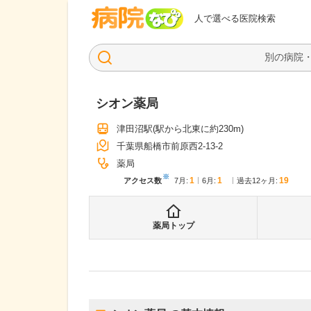
病院なび
人で選べる医院検索
シオン薬局
津田沼駅
(駅から
北東に約230m
)
千葉県船橋市前原西2-13-2
薬局
※
1
1
19
アクセス数
7月
:
6月
:
過去12ヶ月:
薬局トップ