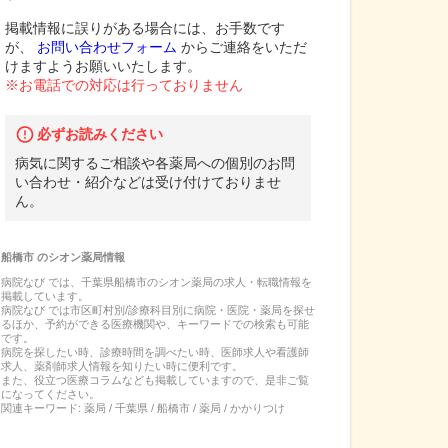
掲載情報に誤りがある場合には、お手数です
が、
お問い合わせフォーム
からご連絡をいただ
けますようお願いいたします。
※お電話での対応は行っておりません
必ずお読みください
病気に関するご相談や各薬局への個別のお問
い合わせ・紹介などは受け付けておりませ
ん。
船橋市
の
シオン薬局
情報
病院なび では、
千葉県
船橋市
の
シオン薬局
の
求人・転職
情報を
掲載しています。
病院なび では市区町村別/診療科目別に病院・医院・薬局を探せ
るほか、予約ができる医療機関や、キーワードでの検索も可能
です。
病院を探したい時、診療時間を調べたい時、医師求人や看護師
求人、薬剤師求人情報を知りたい時に便利です。
また、役立つ医療コラムなども掲載していますので、是非ご覧
になってください。
関連キーワード:
薬局 / 千葉県 / 船橋市 / 薬局 / かかりつけ