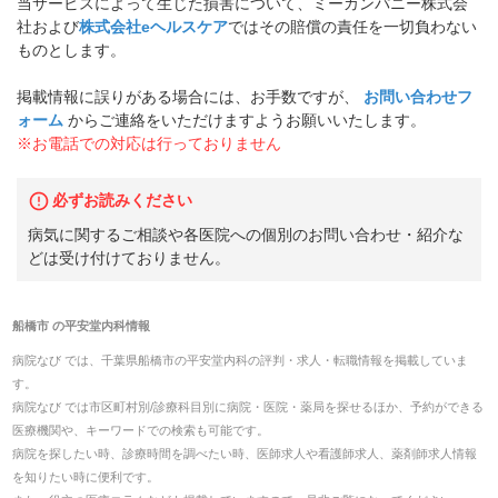
当サービスによって生じた損害について、ミーカンパニー株式会
社および
株式会社eヘルスケア
ではその賠償の責任を一切負わない
ものとします。
掲載情報に誤りがある場合には、お手数ですが、
お問い合わせフ
ォーム
からご連絡をいただけますようお願いいたします。
※お電話での対応は行っておりません
必ずお読みください
病気に関するご相談や各医院への個別のお問い合わせ・紹介な
どは受け付けておりません。
船橋市
の
平安堂内科
情報
病院なび では、
千葉県
船橋市
の
平安堂内科
の
評判・求人・転職
情報を掲載していま
す。
病院なび では市区町村別/診療科目別に病院・医院・薬局を探せるほか、予約ができる
医療機関や、キーワードでの検索も可能です。
病院を探したい時、診療時間を調べたい時、医師求人や看護師求人、薬剤師求人情報
を知りたい時に便利です。