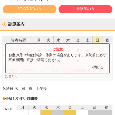
PT/OT/STの方
看護師の方
診療案内
診療時間
月
火
水
木
金
土
日
祝
●
●
●
●
●
9:00
〜
12:00
お盆(8月中旬)は休診・休業の場合があります。来院前に必ず
●
●
●
●
医療機関に直接ご確認ください。
15:00
〜
18:00
×閉じる
診療時間・内容等について、事前に必ず医療機関に直接ご確認く
ださい。
休診日:
木、日、祝、土午後
受診しやすい時間帯
月
火
水
木
金
土
日
祝
09:00