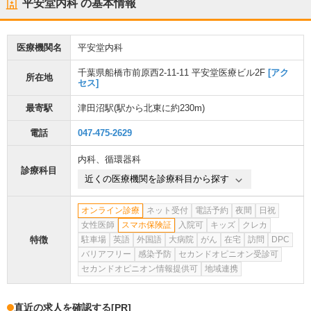
平安堂内科
の基本情報
医療機関名
平安堂内科
千葉県船橋市前原西2-11-11 平安堂医療ビル2F
[アク
所在地
セス]
最寄駅
津田沼駅
(駅から
北東に約230m
)
電話
047-475-2629
内科
、
循環器科
診療科目
近くの医療機関を診療科目から探す
オンライン診療
ネット受付
電話予約
夜間
日祝
女性医師
スマホ保険証
入院可
キッズ
クレカ
特徴
駐車場
英語
外国語
大病院
がん
在宅
訪問
DPC
バリアフリー
感染予防
セカンドオピニオン受診可
セカンドオピニオン情報提供可
地域連携
直近の求人を確認する
[PR]