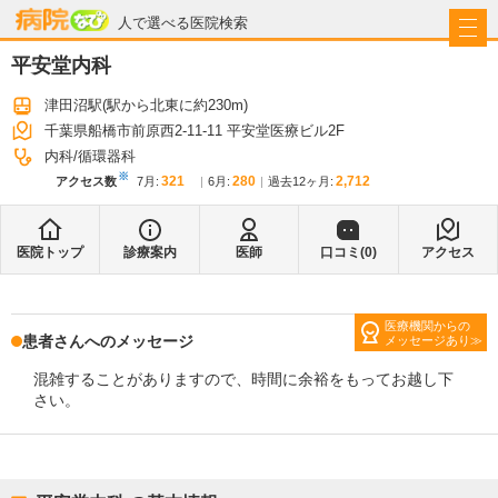
病院なび
人で選べる医院検索
平安堂内科
津田沼駅
(駅から
北東に約230m
)
千葉県船橋市前原西2-11-11 平安堂医療ビル2F
内科
循環器科
※
321
280
2,712
アクセス数
7月
:
6月
:
過去12ヶ月:
医院トップ
診療案内
医師
口コミ(
0
)
アクセス
医療機関からの
患者さんへのメッセージ
メッセージあり
混雑することがありますので、時間に余裕をもってお越し下
さい。