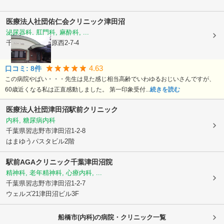
医療法人社団佑仁会
クリニック津田沼
泌尿器科, 肛門科, 麻酔科, ...
千葉県船橋市
前原西2-7-4
4.63
口コミ:
8
件
この病院やばい・・・先生は見た感じ相当高齢でいわゆるおじいさんですが、
60歳近くなる私は正直感動しました。 第一印象受付...
続きを読む
医療法人社団津田沼駅前クリニック
内科, 糖尿病内科
千葉県習志野市
津田沼1-2-8
はまゆうパスタビル2階
駅前AGAクリニック千葉津田沼院
精神科, 老年精神科, 心療内科, ...
千葉県習志野市
津田沼1-2-7
ウェルズ21津田沼ビル3F
船橋市(内科)の病院・クリニック一覧