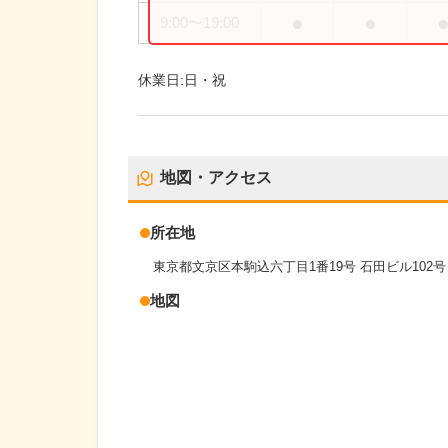
●
●
9:00
〜
19:00
休業日:
日・祝
地図・アクセス
所在地
東京都文京区本駒込六丁目1番19号 石田ビル102号
地図