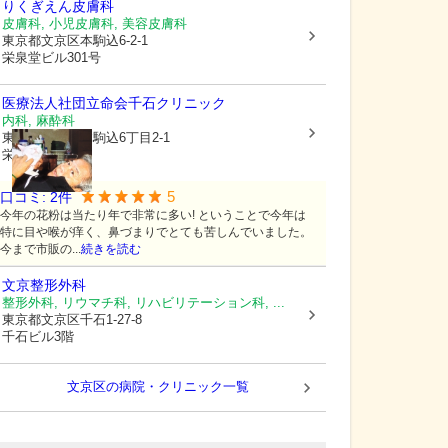
りくぎえん皮膚科
皮膚科, 小児皮膚科, 美容皮膚科
東京都文京区
本駒込6-2-1
栄泉堂ビル301号
医療法人社団立命会
千石クリニック
内科, 麻酔科
東京都文京区
本駒込6丁目2-1
栄泉堂ビル201
5
口コミ:
2
件
今年の花粉は当たり年で非常に多い! ということで今年は
特に目や喉が痒く、鼻づまりでとても苦しんでいました。
今まで市販の...
続きを読む
文京整形外科
整形外科, リウマチ科, リハビリテーション科, ...
東京都文京区
千石1-27-8
千石ビル3階
文京区の病院・クリニック一覧