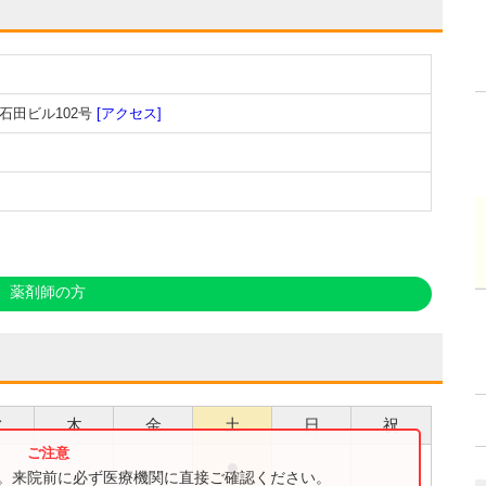
石田ビル102号
[アクセス]
薬剤師の方
水
木
金
土
日
祝
●
す。来院前に必ず医療機関に直接ご確認ください。