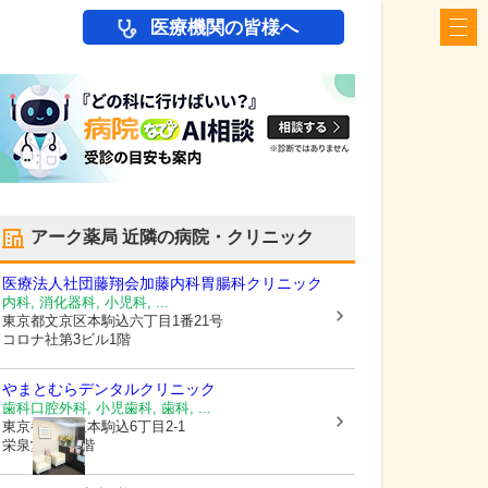
医療機関の皆様へ
アーク薬局
近隣の病院・クリニック
医療法人社団藤翔会加藤内科胃腸科クリニック
内科, 消化器科, 小児科, ...
東京都文京区
本駒込六丁目1番21号
コロナ社第3ビル1階
やまとむらデンタルクリニック
歯科口腔外科, 小児歯科, 歯科, ...
東京都文京区
本駒込6丁目2-1
栄泉堂ビル2階