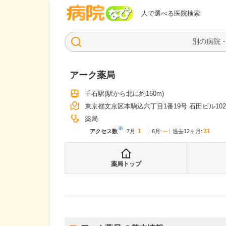
病院なび
人で選べる医院検索
アーク薬局
千石駅
(駅から
北に約160m
)
東京都文京区本駒込六丁目1番19号 石田ビル10
薬局
※
1
--
31
アクセス数
7月
:
6月
:
過去12ヶ月:
薬局トップ