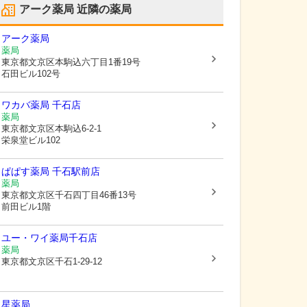
アーク薬局
近隣の薬局
アーク薬局
薬局
東京都文京区
本駒込六丁目1番19号
石田ビル102号
ワカバ薬局 千石店
薬局
東京都文京区
本駒込6-2-1
栄泉堂ビル102
ぱぱす薬局 千石駅前店
薬局
東京都文京区
千石四丁目46番13号
前田ビル1階
ユー・ワイ薬局千石店
薬局
東京都文京区
千石1-29-12
星薬局