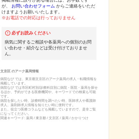
掲載情報に誤りがある場合には、お手数です
が、
お問い合わせフォーム
からご連絡をいただ
けますようお願いいたします。
※お電話での対応は行っておりません
必ずお読みください
病気に関するご相談や各薬局への個別のお問
い合わせ・紹介などは受け付けておりませ
ん。
文京区
の
アーク薬局
情報
病院なび では、
東京都
文京区
の
アーク薬局
の
求人・転職
情報を
掲載しています。
病院なび では市区町村別/診療科目別に病院・医院・薬局を探せ
るほか、予約ができる医療機関や、キーワードでの検索も可能
です。
病院を探したい時、診療時間を調べたい時、医師求人や看護師
求人、薬剤師求人情報を知りたい時に便利です。
また、役立つ医療コラムなども掲載していますので、是非ご覧
になってください。
関連キーワード:
薬局 / 東京都 / 文京区 / 薬局 / かかりつけ