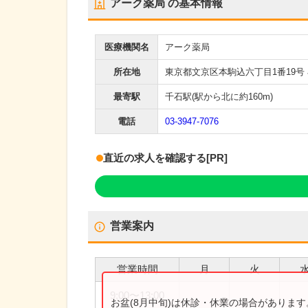
アーク薬局
の基本情報
医療機関名
アーク薬局
所在地
東京都文京区本駒込六丁目1番19号 
最寄駅
千石駅
(駅から
北に約160m
)
電話
03-3947-7076
直近の求人を確認する
[PR]
営業案内
営業時間
月
火
9:00
〜
13:00
お盆(8月中旬)は休診・休業の場合がありま