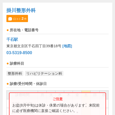
掛川整形外科
2
口コミ
件
所在地・電話番号
千石駅
東京都文京区千石四丁目39番18号
[地図]
03-5319-8500
診療科目
整形外科
リハビリテーション科
診療/受付時間・休診日
診療時間
月
火
水
木
金
土
日
祝
9:00～12:30
●
●
●
●
●
お盆(8月中旬)は休診・休業の場合があります。来院前
に必ず医療機関に直接ご確認ください。
15:00～18:00
●
●
●