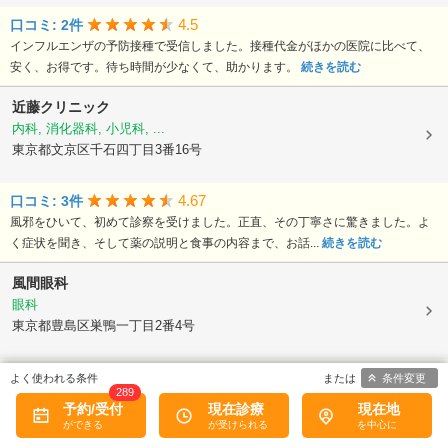
4.5
口コミ: 2件
インフルエンザの予防接種で受信しました。接種代金がほかの医院に比べて、
安く、お得です。待ち時間が少なくて、助かります。
続きを読む
近藤クリニック
内科, 消化器科, 小児科, ...
東京都文京区千石四丁目3番16号
4.67
口コミ: 3件
風邪をひいて、初めて診察を受けました。正直、その丁寧さに驚きました。よ
く症状を聞き、そして薬の説明と食事の内容まで、お話...
続きを読む
風間眼科
眼科
東京都豊島区巣鴨一丁目2番4号
4
口コミ: 2件
条件変更
289
聞こえない息子に先生自ら歩み寄って下さり、筆談でわかりやすく説明もして
予約/受付
現在診療
現在地
くださり、こんな優しい先生なかなかいらっしゃらない...
続きを読む