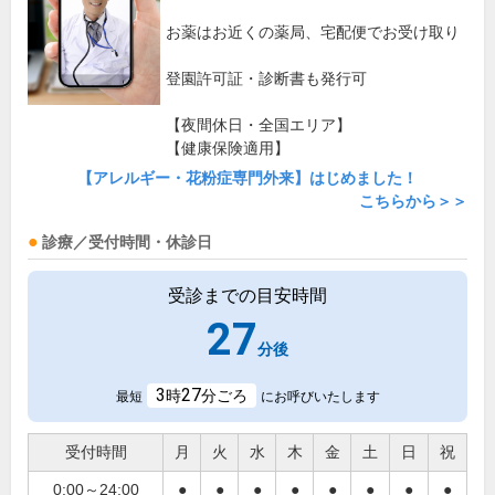
お薬はお近くの薬局、宅配便でお受け取り
登園許可証・診断書も発行可
【夜間休日・全国エリア】
【健康保険適用】
【アレルギー・花粉症専門外来】はじめました！
こちらから＞＞
診療／受付時間・休診日
受診までの目安時間
27
分後
3
27
時
分ごろ
最短
にお呼びいたします
受付時間
月
火
水
木
金
土
日
祝
0:00～24:00
●
●
●
●
●
●
●
●