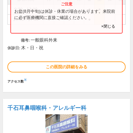
9:30～13:00
●
●
●
●
●
お盆(8月中旬)は休診・休業の場合があります。来院前
に必ず医療機関に直接ご確認ください。
14:30～17:30
●
●
●
●
×閉じる
一般眼科外来
備考:
木・日・祝
休診日:
この医院の詳細をみる
※
アクセス数
千石耳鼻咽喉科・アレルギー科