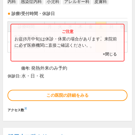
内科
感染症内科
小児科
アレルギー科
皮膚科
診療/受付時間・休診日
診療時間
月
火
水
木
金
土
日
祝
9:30～13:00
●
●
●
●
●
お盆(8月中旬)は休診・休業の場合があります。来院前
に必ず医療機関に直接ご確認ください。
15:00～18:30
●
●
●
●
×閉じる
発熱外来のみ予約
備考:
水・日・祝
休診日:
この医院の詳細をみる
※
アクセス数