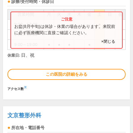
診療/受付時間・休診日
営業時間
月
火
水
木
金
土
日
祝
9:00～13:00
●
お盆(8月中旬)は休診・休業の場合があります。来院前
に必ず医療機関に直接ご確認ください。
9:00～18:00
●
×閉じる
9:00～19:00
●
●
●
●
日、祝
休業日:
この医院の詳細をみる
※
アクセス数
文京整形外科
所在地・電話番号