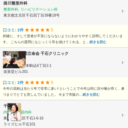
掛川整形外科
整形外科, リハビリテーション科
東京都文京区千石四丁目39番18号
5
口コミ: 2件
的確に、そして患者が不安にならないようにわかりやすく説明してくださいま
す。 こちらの質問にもじっくり耳を傾けてくれる、と...
続きを読む
医療法人社団立命会
千石クリニック
内科, 麻酔科
東京都文京区本駒込6丁目2-1
栄泉堂ビル201
5
口コミ: 2件
今年の花粉は当たり年で非常に多い! ということで今年は特に目や喉が痒く、鼻
づまりでとても苦しんでいました。 今まで市販の...
続きを読む
千葉医院
内科, 循環器内科
東京都文京区千石1-6-16
ライズヒル千石101