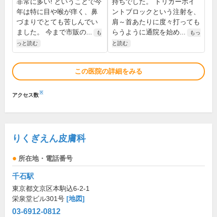
非常に多い! ということで今
持ちでした。 トリガーポイ
年は特に目や喉が痒く、鼻
ントブロックという注射を、
づまりでとても苦しんでい
肩～首あたりに度々打っても
ました。 今まで市販の...
らうように通院を始め...
も
もっ
っと読む
と読む
この医院の詳細をみる
※
アクセス数
りくぎえん皮膚科
所在地・電話番号
千石駅
東京都文京区本駒込6-2-1
栄泉堂ビル301号
[地図]
03-6912-0812