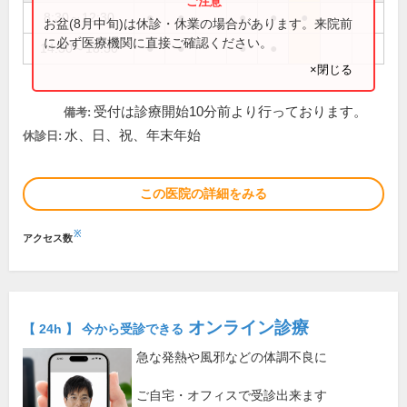
8:30～12:30
●
●
●
●
●
お盆(8月中旬)は休診・休業の場合があります。来院前
に必ず医療機関に直接ご確認ください。
14:30～18:30
●
●
●
●
×閉じる
受付は診療開始10分前より行っております。
備考:
水、日、祝、年末年始
休診日:
この医院の詳細をみる
※
アクセス数
オンライン診療
【 24h 】 今から受診できる
急な発熱や風邪などの体調不良に
ご自宅・オフィスで受診出来ます