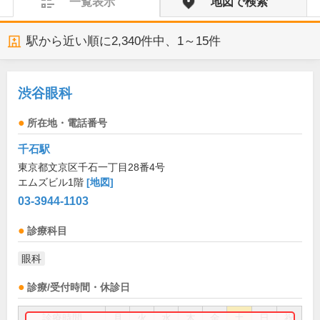
一覧表示
地図で検索
駅から近い順に
2,340
件中、
1～15件
渋谷眼科
所在地・電話番号
千石駅
東京都文京区千石一丁目28番4号
エムズビル1階
[地図]
03-3944-1103
診療科目
眼科
診療/受付時間・休診日
診療時間
月
火
水
木
金
土
日
祝