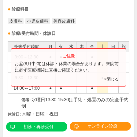
診療科目
皮膚科
小児皮膚科
美容皮膚科
診療/受付時間・休診日
外来受付時間
月
火
水
木
金
土
日
祝
9:00～12:30
●
●
●
お盆(8月中旬)は休診・休業の場合があります。来院前
9:00～13:30
●
に必ず医療機関に直接ご確認ください。
9:30～13:30
●
×閉じる
14:00～17:00
●
●
●
水曜日13:30-15:30は手術・処置のみの完全予約
備考:
制
木曜・日曜・祝日
休診日:
オンライン診療
初診・再診受付