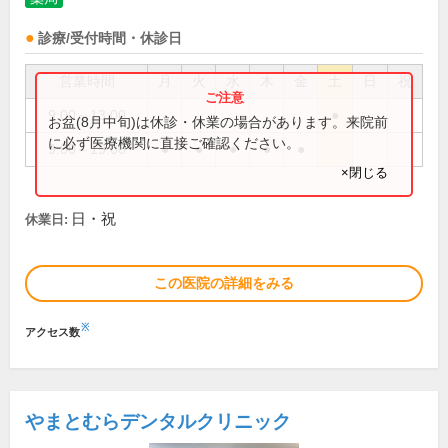
診療/受付時間・休診日
営業時間
月
火
水
木
金
土
日
祝
9:00～13:00
●
お盆(8月中旬)は休診・休業の場合があります。来院前
に必ず医療機関に直接ご確認ください。
9:00～19:00
●
●
●
●
●
×閉じる
日・祝
休業日:
この医院の詳細をみる
※
アクセス数
やまとむらデンタルクリニック