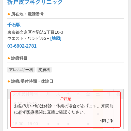
折戸皮フ科クリニック
所在地・電話番号
千石駅
東京都文京区本駒込2丁目10-3
ウエスト・ワンビル2F
[地図]
03-6902-2781
診療科目
アレルギー科
皮膚科
診療/受付時間・休診日
外来受付時間
月
火
水
木
金
土
日
祝
9:30～12:30
●
●
●
●
お盆(8月中旬)は休診・休業の場合があります。来院前
に必ず医療機関に直接ご確認ください。
9:30～13:00
●
×閉じる
15:00～19:00
●
●
●
●