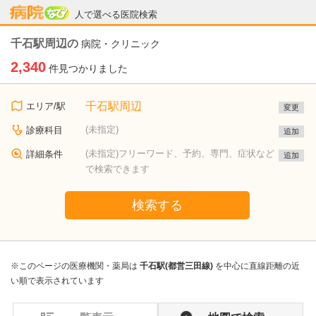
病院なび
人で選べる医院検索
千石駅周辺の
病院・クリニック
2,340
件見つかりました
千石駅周辺
エリア/駅
変更
(未指定)
診療科目
追加
(未指定)フリーワード、予約、専門、症状など
詳細条件
追加
で検索できます
検索する
※このページの医療機関・薬局は
千石駅(都営三田線)
を中心に直線距離の近
い順で表示されています