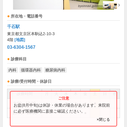
所在地・電話番号
千石駅
東京都文京区本駒込2-10-3
4階
[地図]
03-6304-1567
診療科目
内科
循環器内科
糖尿病内科
診療/受付時間・休診日
診療時間
月
火
水
木
金
土
日
祝
9:00～13:00
●
●
●
●
●
お盆(8月中旬)は休診・休業の場合があります。来院前
に必ず医療機関に直接ご確認ください。
15:00～19:00
●
●
●
●
×閉じる