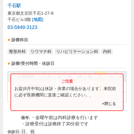
千石駅
東京都文京区千石1-27-8
千石ビル3階
[地図]
03-5940-3123
診療科目
整形外科
リウマチ科
リハビリテーション科
内科
診療/受付時間・休診日
診療時間
月
火
水
木
金
土
日
祝
9:00～12:30
●
●
●
●
●
●
お盆(8月中旬)は休診・休業の場合があります。来院前
に必ず医療機関に直接ご確認ください。
15:00～18:30
●
●
●
●
×閉じる
・金曜午前は内科診療を行います
備考:
・診療受付は診療終了30分前です
日、祝
休診日: