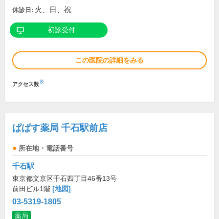
火、日、祝
休診日:
初診受付
この医院の詳細をみる
※
アクセス数
ぱぱす薬局 千石駅前店
所在地・電話番号
千石駅
東京都文京区千石四丁目46番13号
前田ビル1階
[地図]
03-5319-1805
薬局