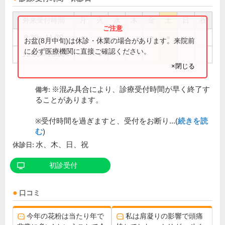
外来受付時間
月
火
水
木
金
土
日
祝
9:30～11:30
●
●
●
●
お盆(8月中旬)は休診・休業の場合があります。来院前
に必ず医療機関に直接ご確認ください。
15:00～16:30
●
×閉じる
※混み具合により、診療受付時間が早く終了す
備考:
ることがあります。
※受付時間を過ぎますと、受付をお断り...(
続きを読
む
)
水、木、日、祝
休診日:
初診受付
口コミ
今年の花粉は当たり年で
私は肩凝りの影響で頭痛