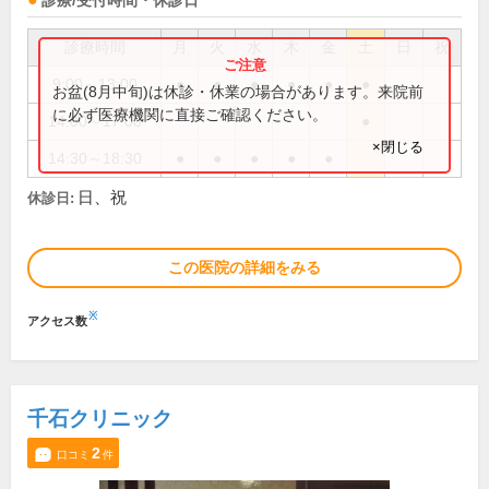
診療/受付時間・休診日
診療時間
月
火
水
木
金
土
日
祝
9:00～13:00
●
●
●
●
●
●
お盆(8月中旬)は休診・休業の場合があります。来院前
に必ず医療機関に直接ご確認ください。
14:00～17:00
●
×閉じる
14:30～18:30
●
●
●
●
●
日、祝
休診日:
この医院の詳細をみる
※
アクセス数
千石クリニック
2
口コミ
件