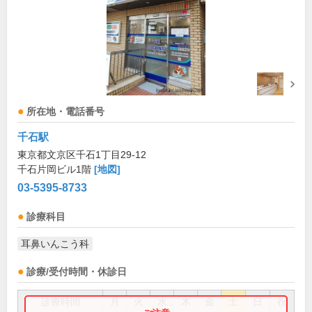
所在地・電話番号
千石駅
東京都文京区千石1丁目29-12
千石片岡ビル1階
[地図]
03-5395-8733
診療科目
耳鼻いんこう科
診療/受付時間・休診日
診療時間
月
火
水
木
金
土
日
祝