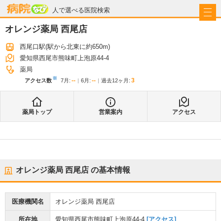
病院なび
人で選べる医院検索
オレンジ薬局 西尾店
西尾口駅
(駅から
北東に約650m
)
愛知県西尾市熊味町上泡原44-4
薬局
※
--
--
3
アクセス数
7月
:
6月
:
過去12ヶ月:
薬局トップ
営業案内
アクセス
オレンジ薬局 西尾店
の基本情報
医療機関名
オレンジ薬局 西尾店
所在地
愛知県西尾市熊味町上泡原44-4
[アクセス]