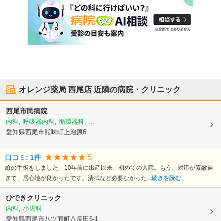
オレンジ薬局 西尾店
近隣の病院・クリニック
西尾市民病院
内科, 呼吸器内科, 循環器科, ...
愛知県西尾市
熊味町上泡原6
5
口コミ:
1
件
瞼の手術をしました。10年前に出産以来、初めての入院。もう、対応が素敵過
ぎて、居心地が良かったです。清拭など必要なかった...
続きを読む
ひできクリニック
内科, 小児科
愛知県西尾市
八ツ面町八反田6-1