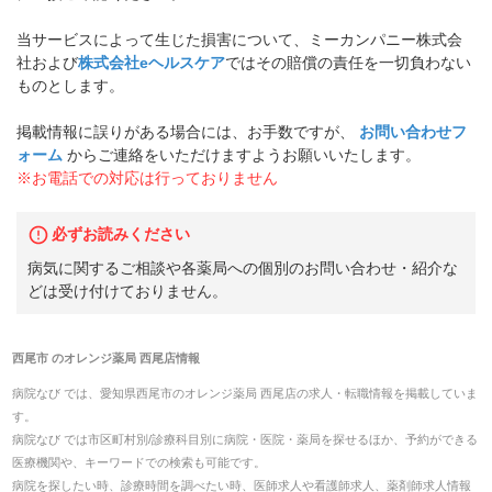
当サービスによって生じた損害について、ミーカンパニー株式会
社および
株式会社eヘルスケア
ではその賠償の責任を一切負わない
ものとします。
掲載情報に誤りがある場合には、お手数ですが、
お問い合わせフ
ォーム
からご連絡をいただけますようお願いいたします。
※お電話での対応は行っておりません
必ずお読みください
病気に関するご相談や各薬局への個別のお問い合わせ・紹介な
どは受け付けておりません。
西尾市
の
オレンジ薬局 西尾店
情報
病院なび では、
愛知県
西尾市
の
オレンジ薬局 西尾店
の
求人・転職
情報を掲載していま
す。
病院なび では市区町村別/診療科目別に病院・医院・薬局を探せるほか、予約ができる
医療機関や、キーワードでの検索も可能です。
病院を探したい時、診療時間を調べたい時、医師求人や看護師求人、薬剤師求人情報