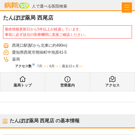
病院なび
人で選べる医院検索
たんぽぽ薬局 西尾店
最終情報更新日から5年以上が経過しています。
事前に必ず該当の医療機関に直接ご確認ください。
西尾口駅
(駅から
北東に約490m
)
愛知県西尾市熊味町中泡原41-5
薬局
※
--
--
--
アクセス数
7月
:
6月
:
過去12ヶ月:
薬局トップ
営業案内
アクセス
たんぽぽ薬局 西尾店
の基本情報