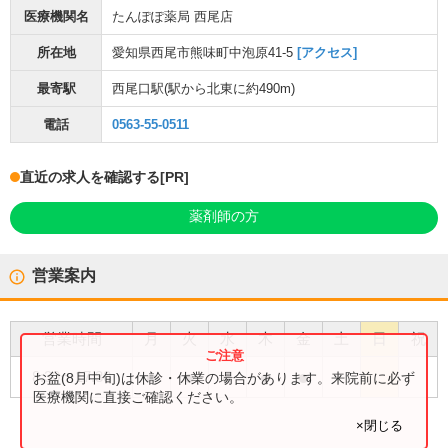
医療機関名
たんぽぽ薬局 西尾店
所在地
愛知県西尾市熊味町中泡原41-5
[アクセス]
最寄駅
西尾口駅
(駅から
北東に約490m
)
電話
0563-55-0511
直近の求人を確認する
[PR]
薬剤師の方
営業案内
営業時間
月
火
水
木
金
土
日
祝
●
●
●
●
●
8:30
〜
17:30
お盆(8月中旬)は休診・休業の場合があります。来院前に必ず
医療機関に直接ご確認ください。
×閉じる