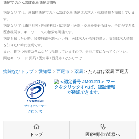
西尾市
の
たんぽぽ薬局 西尾店
情報
病院なび では、
愛知県
西尾市
の
たんぽぽ薬局 西尾店
の
求人・転職
情報を掲載していま
す。
病院なび では市区町村別/診療科目別に病院・医院・薬局を探せるほか、予約ができる
医療機関や、キーワードでの検索も可能です。
病院を探したい時、診療時間を調べたい時、医師求人や看護師求人、薬剤師求人情報
を知りたい時に便利です。
また、役立つ医療コラムなども掲載していますので、是非ご覧になってください。
関連キーワード:
薬局 / 愛知県 / 西尾市 / かかりつけ
病院なびトップ
>
愛知県
>
西尾市
>
薬局
>
たんぽぽ薬局 西尾店
プライバシーマー
クについて
トップ
医療機関の皆様へ