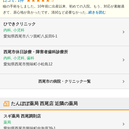
5
口コミ:
1
件
瞼の手術をしました。10年前に出産以来、初めての入院。もう、対応が素敵過
ぎて、居心地が良かったです。清拭など必要なかった...
続きを読む
ひできクリニック
内科, 小児科
愛知県西尾市
八ツ面町八反田6-1
西尾市休日診療・障害者歯科診療所
内科, 小児科, 歯科
愛知県西尾市
熊味町小松島12
西尾市の病院・クリニック一覧
たんぽぽ薬局 西尾店
近隣の薬局
スギ薬局 西尾調剤店
薬局
愛知県西尾市
熊味町中泡原39-1