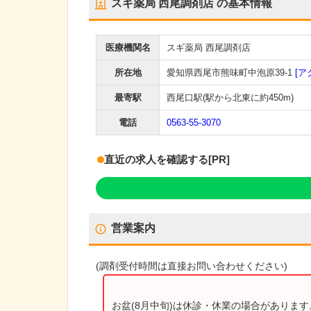
スギ薬局 西尾調剤店
の基本情報
医療機関名
スギ薬局 西尾調剤店
所在地
愛知県西尾市熊味町中泡原39-1
[ア
最寄駅
西尾口駅
(駅から
北東に約450m
)
電話
0563-55-3070
直近の求人を確認する
[PR]
営業案内
(
調剤受付時間
は直接お問い合わせください)
お盆(8月中旬)は休診・休業の場合がありま