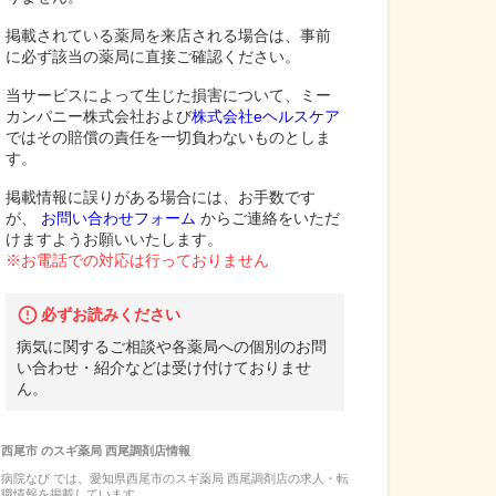
掲載されている薬局を来店される場合は、事前
に必ず該当の薬局に直接ご確認ください。
当サービスによって生じた損害について、ミー
カンパニー株式会社および
株式会社eヘルスケア
ではその賠償の責任を一切負わないものとしま
す。
掲載情報に誤りがある場合には、お手数です
が、
お問い合わせフォーム
からご連絡をいただ
けますようお願いいたします。
※お電話での対応は行っておりません
必ずお読みください
病気に関するご相談や各薬局への個別のお問
い合わせ・紹介などは受け付けておりませ
ん。
西尾市
の
スギ薬局 西尾調剤店
情報
病院なび では、
愛知県
西尾市
の
スギ薬局 西尾調剤店
の
求人・転
職
情報を掲載しています。