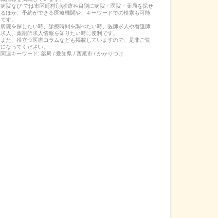
病院なび では市区町村別/診療科目別に病院・医院・薬局を探せ
るほか、予約ができる医療機関や、キーワードでの検索も可能
です。
病院を探したい時、診療時間を調べたい時、医師求人や看護師
求人、薬剤師求人情報を知りたい時に便利です。
また、役立つ医療コラムなども掲載していますので、是非ご覧
になってください。
関連キーワード:
薬局 / 愛知県 / 西尾市 / かかりつけ