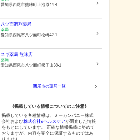
愛知県西尾市
熊味町上泡原44-4
八ツ面調剤薬局
薬局
愛知県西尾市
八ツ面町松崎42-1
スギ薬局 熊味店
薬局
愛知県西尾市
八ツ面町熊子山38-1
西尾市
の薬局一覧
《掲載している情報についてのご注意》
掲載している各種情報は、ミーカンパニー株式
会社および
株式会社eヘルスケア
が調査した情報
をもとにしています。 正確な情報掲載に努めて
おりますが、内容を完全に保証するものではあ
りません。