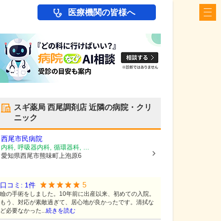
医療機関の皆様へ
スギ薬局 西尾調剤店
近隣の病院・クリ
ニック
西尾市民病院
内科, 呼吸器内科, 循環器科, ...
愛知県西尾市
熊味町上泡原6
5
口コミ:
1
件
瞼の手術をしました。10年前に出産以来、初めての入院。
もう、対応が素敵過ぎて、居心地が良かったです。清拭な
ど必要なかった...
続きを読む