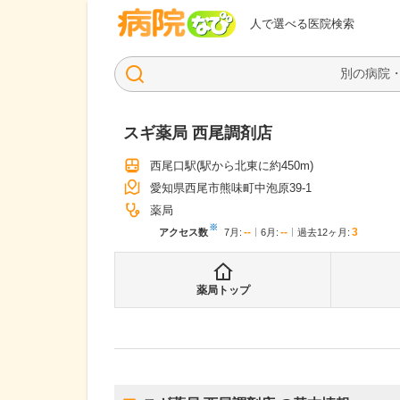
病院なび
人で選べる医院検索
スギ薬局 西尾調剤店
西尾口駅
(駅から
北東に約450m
)
愛知県西尾市熊味町中泡原39-1
薬局
※
--
--
3
アクセス数
7月
:
6月
:
過去12ヶ月:
薬局トップ