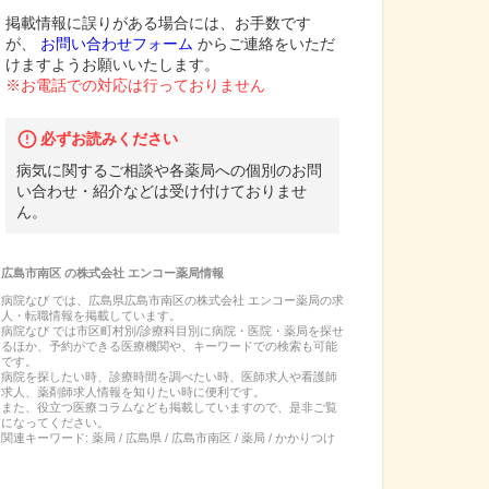
掲載情報に誤りがある場合には、お手数です
が、
お問い合わせフォーム
からご連絡をいただ
けますようお願いいたします。
※お電話での対応は行っておりません
必ずお読みください
病気に関するご相談や各薬局への個別のお問
い合わせ・紹介などは受け付けておりませ
ん。
広島市南区
の
株式会社 エンコー薬局
情報
病院なび では、
広島県
広島市南区
の
株式会社 エンコー薬局
の
求
人・転職
情報を掲載しています。
病院なび では市区町村別/診療科目別に病院・医院・薬局を探せ
るほか、予約ができる医療機関や、キーワードでの検索も可能
です。
病院を探したい時、診療時間を調べたい時、医師求人や看護師
求人、薬剤師求人情報を知りたい時に便利です。
また、役立つ医療コラムなども掲載していますので、是非ご覧
になってください。
関連キーワード:
薬局 / 広島県 / 広島市南区 / 薬局 / かかりつけ