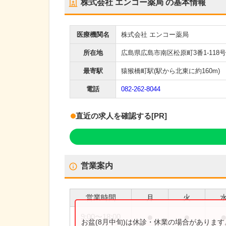
株式会社 エンコー薬局
の基本情報
医療機関名
株式会社 エンコー薬局
所在地
広島県広島市南区松原町3番1-118号
最寄駅
猿猴橋町駅
(駅から
北東に約160m
)
電話
082-262-8044
直近の求人を確認する
[PR]
営業案内
営業時間
月
火
●
●
9:00
〜
18:00
お盆(8月中旬)は休診・休業の場合がありま