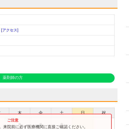
[アクセス]
薬剤師の方
水
木
金
土
日
祝
●
●
●
●
す。来院前に必ず医療機関に直接ご確認ください。