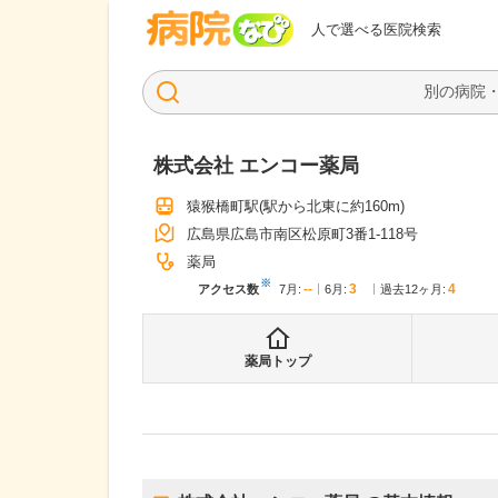
病院なび
人で選べる医院検索
株式会社 エンコー薬局
猿猴橋町駅
(駅から
北東に約160m
)
広島県広島市南区松原町3番1-118号
薬局
※
--
3
4
アクセス数
7月
:
6月
:
過去12ヶ月:
薬局トップ