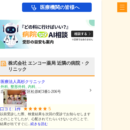
医療機関の皆様へ
株式会社 エンコー薬局
近隣の病院・ク
リニック
医療法人
高杉クリニック
外科, 整形外科, 内科, ...
広島県広島市南区
松原町3番1-206号
5
口コミ:
1
件
以前受診した際、検査結果を次回の受診でお知らせします
とのことでしたが、心配されてたらいけないとのことで、
結果が出てすぐに...
続きを読む