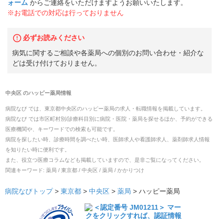
ォーム
からご連絡をいただけますようお願いいたします。
※お電話での対応は行っておりません
必ずお読みください
病気に関するご相談や各薬局への個別のお問い合わせ・紹介な
どは受け付けておりません。
中央区
の
ハッピー薬局
情報
病院なび では、
東京都
中央区
の
ハッピー薬局
の
求人・転職
情報を掲載しています。
病院なび では市区町村別/診療科目別に病院・医院・薬局を探せるほか、予約ができる
医療機関や、キーワードでの検索も可能です。
病院を探したい時、診療時間を調べたい時、医師求人や看護師求人、薬剤師求人情報
を知りたい時に便利です。
また、役立つ医療コラムなども掲載していますので、是非ご覧になってください。
関連キーワード:
薬局 / 東京都 / 中央区 / 薬局 / かかりつけ
病院なびトップ
>
東京都
>
中央区
>
薬局
>
ハッピー薬局