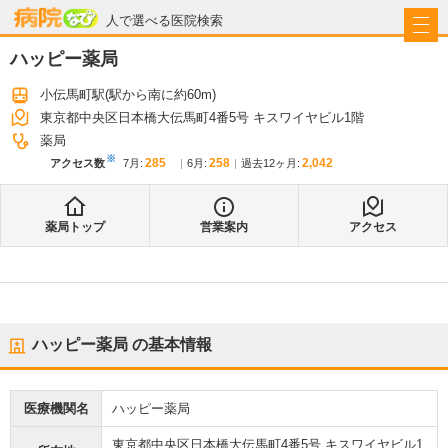
病院なび
人で選べる医院検索
ハッピー薬局
小伝馬町駅
(駅から
南に約60m
)
東京都中央区日本橋大伝馬町4番5号 キスワイヤビル1階
薬局
※
285
258
2,042
アクセス数
7月
:
6月
:
過去12ヶ月:
薬局トップ
営業案内
アクセス
ハッピー薬局
の基本情報
医療機関名
ハッピー薬局
東京都中央区日本橋大伝馬町4番5号 キスワイヤビル1