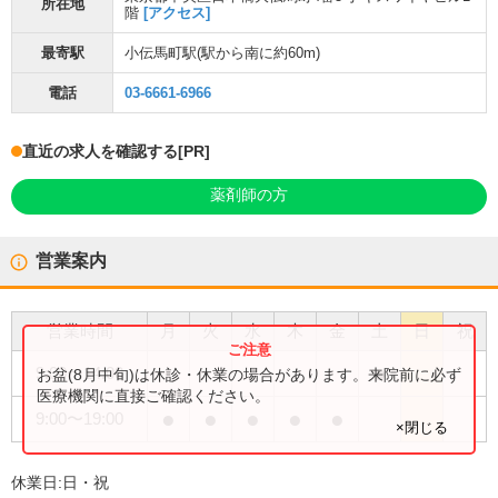
所在地
階
[アクセス]
最寄駅
小伝馬町駅
(駅から
南に約60m
)
電話
03-6661-6966
直近の求人を確認する
[PR]
薬剤師の方
営業案内
営業時間
月
火
水
木
金
土
日
祝
●
9:00
〜
14:00
お盆(8月中旬)は休診・休業の場合があります。来院前に必ず
医療機関に直接ご確認ください。
●
●
●
●
●
9:00
〜
19:00
×閉じる
休業日:
日・祝