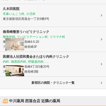
久木田医院
耳鼻いんこう科, 小児科
東京都新宿区
西落合一丁目9番8号
南長崎整形リハビリクリニック
整形外科, リハビリテーション科, リウマチ科
東京都豊島区
南長崎4-5-20
アイテラス落合南長崎3F
医療法人社団和貴会
きたほり内科クリニック
内科, 循環器内科, 呼吸器内科, ...
東京都豊島区
南長崎4丁目5番20号
アイテラス落合南長崎3階
新宿区の病院・クリニック一覧
中川薬局 西落合店
近隣の薬局