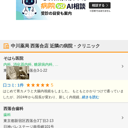
中川薬局 西落合店
近隣の病院・クリニック
そはら医院
内科, 消化器内科, 糖尿病内科, ...
東京都新宿区
西落合3-1-22
5
口コミ:
1
件
はじめて胃カメラと大腸内視鏡をしました。 もともとかかりつけで通っていま
したが、2024年から院長が変わり、新しく内視鏡...
続きを読む
西落合歯科
歯科
東京都新宿区
西落合3丁目2-13
日神パレステージ南長崎101号