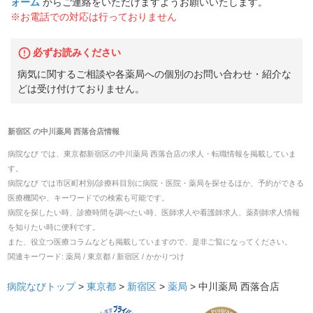
ォーム
からご連絡をいただけますようお願いいたします。
※お電話での対応は行っておりません
必ずお読みください
病気に関するご相談や各薬局への個別のお問い合わせ・紹介な
どは受け付けておりません。
新宿区
の
中川薬局 西落合店
情報
病院なび では、
東京都
新宿区
の
中川薬局 西落合店
の
求人・転職
情報を掲載していま
す。
病院なび では市区町村別/診療科目別に病院・医院・薬局を探せるほか、予約ができる
医療機関や、キーワードでの検索も可能です。
病院を探したい時、診療時間を調べたい時、医師求人や看護師求人、薬剤師求人情報
を知りたい時に便利です。
また、役立つ医療コラムなども掲載していますので、是非ご覧になってください。
関連キーワード:
薬局 / 東京都 / 新宿区 / かかりつけ
病院なびトップ
>
東京都
>
新宿区
>
薬局
>
中川薬局 西落合店