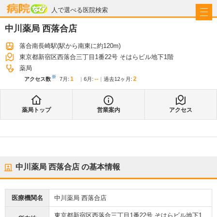
病院なび
人で選べる医院検索
中川薬局 西落合店
落合南長崎駅
(駅から
南東に約120m
)
東京都新宿区西落合三丁目1番22号 そはらビル地下1階
薬局
※
1
--
2
アクセス数
7月
:
6月
:
過去12ヶ月:
薬局トップ
営業案内
アクセス
中川薬局 西落合店
の基本情報
医療機関名
中川薬局 西落合店
東京都新宿区西落合三丁目1番22号 そはらビル地下1