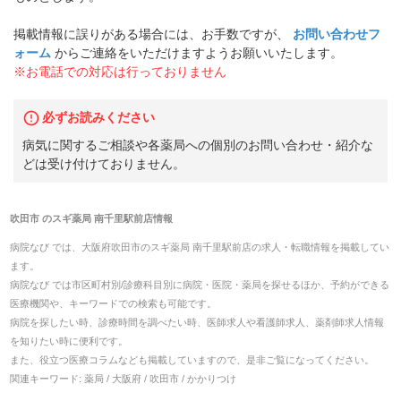
掲載情報に誤りがある場合には、お手数ですが、
お問い合わせフ
ォーム
からご連絡をいただけますようお願いいたします。
※お電話での対応は行っておりません
必ずお読みください
病気に関するご相談や各薬局への個別のお問い合わせ・紹介な
どは受け付けておりません。
吹田市
の
スギ薬局 南千里駅前店
情報
病院なび では、
大阪府
吹田市
の
スギ薬局 南千里駅前店
の
求人・転職
情報を掲載してい
ます。
病院なび では市区町村別/診療科目別に病院・医院・薬局を探せるほか、予約ができる
医療機関や、キーワードでの検索も可能です。
病院を探したい時、診療時間を調べたい時、医師求人や看護師求人、薬剤師求人情報
を知りたい時に便利です。
また、役立つ医療コラムなども掲載していますので、是非ご覧になってください。
関連キーワード:
薬局 / 大阪府 / 吹田市 / かかりつけ