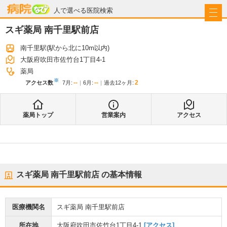
病院なび
人で選べる医院検索
スギ薬局 南千里駅前店
南千里駅
(駅から
北に10m以内
)
大阪府吹田市佐竹台1丁目4-1
薬局
※
--
--
2
アクセス数
7月
:
6月
:
過去12ヶ月:
薬局トップ
営業案内
アクセス
スギ薬局 南千里駅前店
の基本情報
医療機関名
スギ薬局 南千里駅前店
所在地
大阪府吹田市佐竹台1丁目4-1
[アクセス]