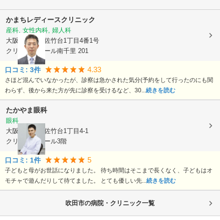
かまちレディースクリニック
産科, 女性内科, 婦人科
大阪府吹田市
佐竹台1丁目4番1号
クリニックモール南千里 201
4.33
口コミ:
3
件
さほど混んでいなかったが、診察は急かされた気分(予約をして行ったのにも関
わらず、後から来た方が先に診察を受けるなど、30...
続きを読む
たかやま眼科
眼科
大阪府吹田市
佐竹台1丁目4-1
クリニックモール3階
5
口コミ:
1
件
子どもと母がお世話になりました。 待ち時間はそこまで長くなく、子どもはオ
モチャで遊んだりして待てました。 とても優しい先...
続きを読む
吹田市の病院・クリニック一覧