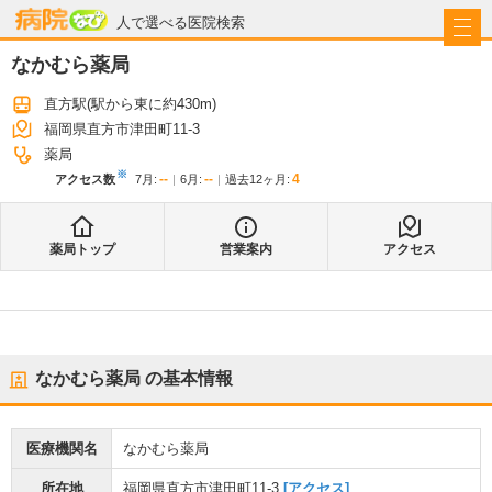
病院なび
人で選べる医院検索
なかむら薬局
直方駅
(駅から
東に約430m
)
福岡県直方市津田町11-3
薬局
※
--
--
4
アクセス数
7月
:
6月
:
過去12ヶ月:
薬局トップ
営業案内
アクセス
なかむら薬局
の基本情報
医療機関名
なかむら薬局
所在地
福岡県直方市津田町11-3
[アクセス]