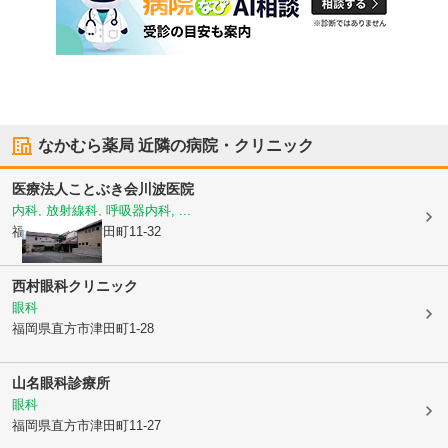
なかむら薬局
近隣の病院・クリニック
医療法人ことぶき会
川波医院
内科, 放射線科, 呼吸器内科, ...
福岡県直方市
津田町11-32
西村眼科クリニック
眼科
福岡県直方市
津田町1-28
山名眼科診療所
眼科
福岡県直方市
津田町11-27