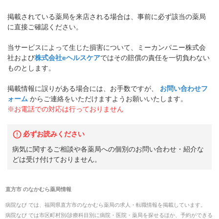
掲載されている薬局を来店される場合は、事前に必ず該当の薬局
に直接ご確認ください。
当サービスによって生じた損害について、ミーカンパニー株式会
社および
株式会社eヘルスケア
ではその賠償の責任を一切負わない
ものとします。
掲載情報に誤りがある場合には、お手数ですが、
お問い合わせフ
ォーム
からご連絡をいただけますようお願いいたします。
※お電話での対応は行っておりません
必ずお読みください
病気に関するご相談や各薬局への個別のお問い合わせ・紹介な
どは受け付けておりません。
直方市
の
なかむら薬局
情報
病院なび では、
福岡県
直方市
の
なかむら薬局
の
求人・転職
情報を掲載しています。
病院なび では市区町村別/診療科目別に病院・医院・薬局を探せるほか、予約ができる