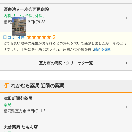
医療法人一寿会
西尾病院
内科, リウマチ科, 外科, ...
福岡県直方市
津田町9-38
5
口コミ:
4
件
とても良い眼科の先生がおられるとの評判を聞いて受診しましたが、そのとう
りでした。丁寧に解り易く説明され、患者が安心感を持...
続きを読む
直方市の病院・クリニック一覧
なかむら薬局
近隣の薬局
津田町調剤薬局
薬局
福岡県直方市
津田町11-2
大信薬局 たもん店