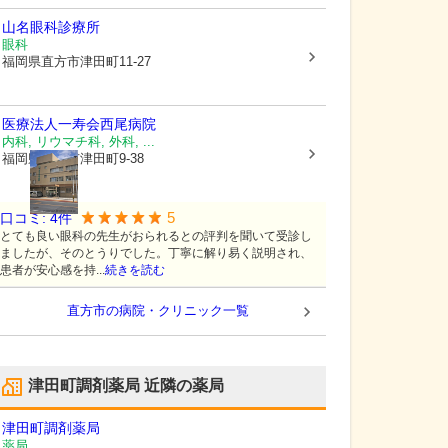
山名眼科診療所
眼科
福岡県直方市
津田町11-27
医療法人一寿会
西尾病院
内科, リウマチ科, 外科, ...
福岡県直方市
津田町9-38
5
口コミ:
4
件
とても良い眼科の先生がおられるとの評判を聞いて受診し
ましたが、そのとうりでした。丁寧に解り易く説明され、
患者が安心感を持...
続きを読む
直方市の病院・クリニック一覧
津田町調剤薬局
近隣の薬局
津田町調剤薬局
薬局