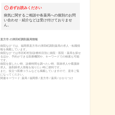
必ずお読みください
病気に関するご相談や各薬局への個別のお問
い合わせ・紹介などは受け付けておりませ
ん。
直方市
の
津田町調剤薬局
情報
病院なび では、
福岡県
直方市
の
津田町調剤薬局
の
求人・転職
情
報を掲載しています。
病院なび では市区町村別/診療科目別に病院・医院・薬局を探せ
るほか、予約ができる医療機関や、キーワードでの検索も可能
です。
病院を探したい時、診療時間を調べたい時、医師求人や看護師
求人、薬剤師求人情報を知りたい時に便利です。
また、役立つ医療コラムなども掲載していますので、是非ご覧
になってください。
関連キーワード:
薬局 / 福岡県 / 直方市 / 薬局 / かかりつけ