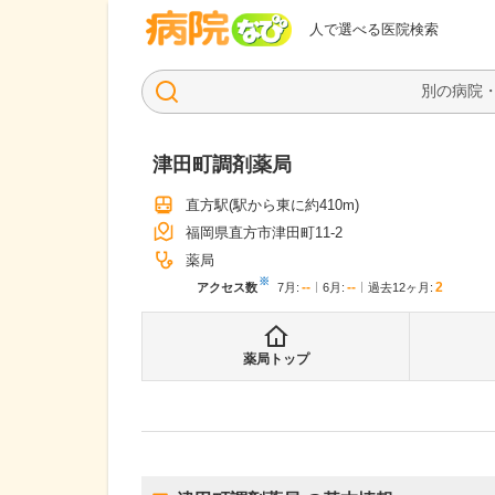
病院なび
人で選べる医院検索
津田町調剤薬局
直方駅
(駅から
東に約410m
)
福岡県直方市津田町11-2
薬局
※
--
--
2
アクセス数
7月
:
6月
:
過去12ヶ月:
薬局トップ