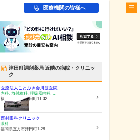
医療機関の皆様へ
津田町調剤薬局
近隣の病院・クリニッ
ク
医療法人ことぶき会
川波医院
内科, 放射線科, 呼吸器内科, ...
福岡県直方市
津田町11-32
西村眼科クリニック
眼科
福岡県直方市
津田町1-28