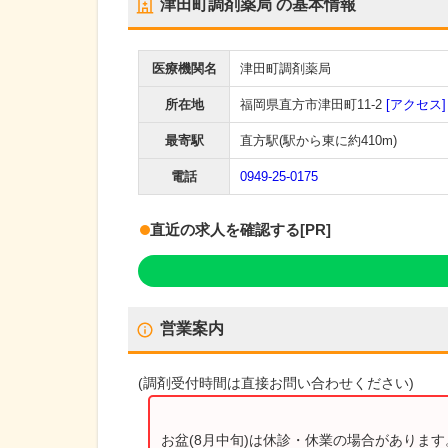
津田町調剤薬局
の基本情報
医療機関名
津田町調剤薬局
所在地
福岡県直方市津田町11-2
[アクセス]
最寄駅
直方駅
(駅から
東に約410m
)
電話
0949-25-0175
直近の求人を確認する
[PR]
営業案内
(
調剤受付時間
は直接お問い合わせください)
お盆(8月中旬)は休診・休業の場合がありま