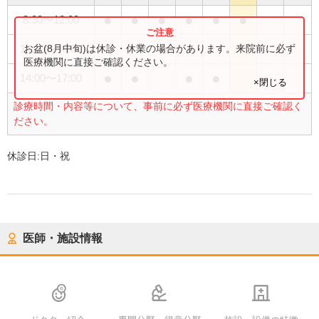
●
●
●
●
●
●
8:30
〜
12:00
●
お盆(8月中旬)は休診・休業の場合があります。来院前に必ず
14:00
〜
16:00
医療機関に直接ご確認ください。
●
●
●
●
14:00
〜
17:00
×閉じる
診療時間・内容等について、事前に必ず医療機関に直接ご確認く
ださい。
休診日:
日・祝
医師・施設情報