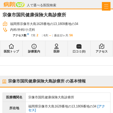
病院なび
人で選べる医院検索
宗像市国民健康保険大島診療所
福岡県宗像市大島1628番地の13,1809番地の34
内科
外科
小児科
※
2
--
56
アクセス数
7月
:
6月
:
過去12ヶ月:
医院トップ
診療案内
医師
口コミ(
0
)
アクセス
宗像市国民健康保険大島診療所
の基本情報
医療機関名
宗像市国民健康保険大島診療所
福岡県宗像市大島1628番地の13,1809番地の34
[アク
所在地
セス]