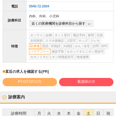
電話
0940-72-2004
内科
、
外科
、
小児科
診療科目
近くの医療機関を診療科目から探す
オンライン診療
ネット受付
電話予約
夜間
日祝
女性医師
スマホ保険証
入院可
キッズ
クレカ
特徴
駐車場
英語
外国語
大病院
がん
在宅
訪問
DPC
バリアフリー
感染予防
セカンドオピニオン受診可
セカンドオピニオン情報提供可
地域連携
直近の求人を確認する
[PR]
PT/OT/STの方
看護師の方
診療案内
診療時間
月
火
水
木
金
土
日
祝