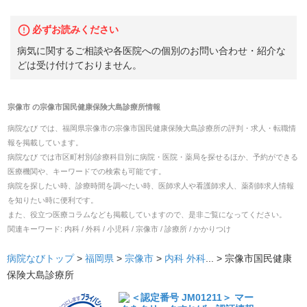
必ずお読みください
病気に関するご相談や各医院への個別のお問い合わせ・紹介な
どは受け付けておりません。
宗像市
の
宗像市国民健康保険大島診療所
情報
病院なび では、
福岡県
宗像市
の
宗像市国民健康保険大島診療所
の
評判・求人・転職
情
報を掲載しています。
病院なび では市区町村別/診療科目別に病院・医院・薬局を探せるほか、予約ができる
医療機関や、キーワードでの検索も可能です。
病院を探したい時、診療時間を調べたい時、医師求人や看護師求人、薬剤師求人情報
を知りたい時に便利です。
また、役立つ医療コラムなども掲載していますので、是非ご覧になってください。
関連キーワード:
内科 / 外科 / 小児科 / 宗像市 / 診療所 / かかりつけ
病院なびトップ
>
福岡県
>
宗像市
>
内科
外科
... >
宗像市国民健康
保険大島診療所