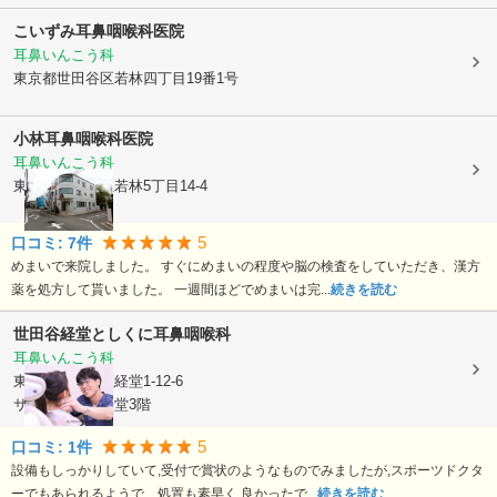
こいずみ耳鼻咽喉科医院
耳鼻いんこう科
東京都世田谷区
若林四丁目19番1号
小林耳鼻咽喉科医院
耳鼻いんこう科
東京都世田谷区
若林5丁目14-4
5
口コミ:
7
件
めまいで来院しました。 すぐにめまいの程度や脳の検査をしていただき、漢方
薬を処方して貰いました。 一週間ほどでめまいは完...
続きを読む
世田谷経堂としくに耳鼻咽喉科
耳鼻いんこう科
東京都世田谷区
経堂1-12-6
サザンヒルズ経堂3階
5
口コミ:
1
件
設備もしっかりしていて,受付で賞状のようなものでみましたが,スポーツドクタ
ーでもあられるようで、処置も素早く,良かったで...
続きを読む