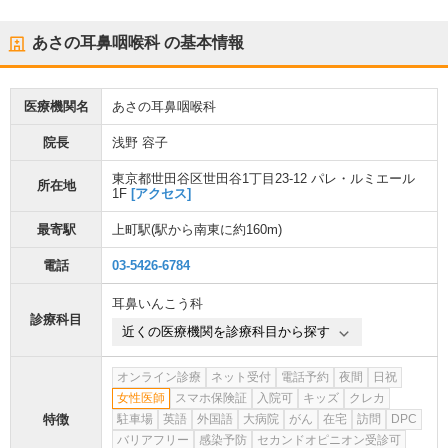
あさの耳鼻咽喉科
の基本情報
医療機関名
あさの耳鼻咽喉科
院長
浅野 容子
東京都世田谷区世田谷1丁目23-12 パレ・ルミエール
所在地
1F
[アクセス]
最寄駅
上町駅
(駅から
南東に約160m
)
電話
03-5426-6784
耳鼻いんこう科
診療科目
近くの医療機関を診療科目から探す
オンライン診療
ネット受付
電話予約
夜間
日祝
女性医師
スマホ保険証
入院可
キッズ
クレカ
特徴
駐車場
英語
外国語
大病院
がん
在宅
訪問
DPC
バリアフリー
感染予防
セカンドオピニオン受診可