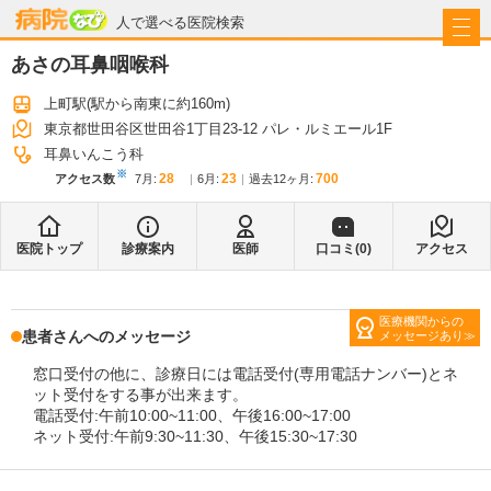
病院なび
人で選べる医院検索
あさの耳鼻咽喉科
上町駅
(駅から
南東に約160m
)
東京都世田谷区世田谷1丁目23-12 パレ・ルミエール1F
耳鼻いんこう科
※
28
23
700
アクセス数
7月
:
6月
:
過去12ヶ月:
医院トップ
診療案内
医師
口コミ(
0
)
アクセス
医療機関からの
患者さんへのメッセージ
メッセージあり
窓口受付の他に、診療日には電話受付(専用電話ナンバー)とネ
ット受付をする事が出来ます。
電話受付:午前10:00~11:00、午後16:00~17:00
ネット受付:午前9:30~11:30、午後15:30~17:30