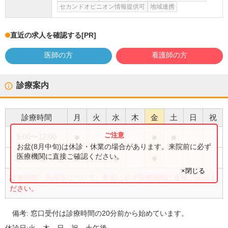
セカンドオピニオン情報提供可
地域連携
直近の求人を確認する
[PR]
医師の方
看護師の方
診療案内
診療時間
月
火
水
木
金
土
日
祝
●
●
●
●
9:00
〜
12:00
お盆(8月中旬)は休診・休業の場合があります。来院前に必ず
●
●
●
医療機関に直接ご確認ください。
15:00
〜
18:00
×閉じる
診療時間・内容等について、事前に必ず医療機関に直接ご確認く
ださい。
備考:
窓口受付は診療時間の20分前から始めています。