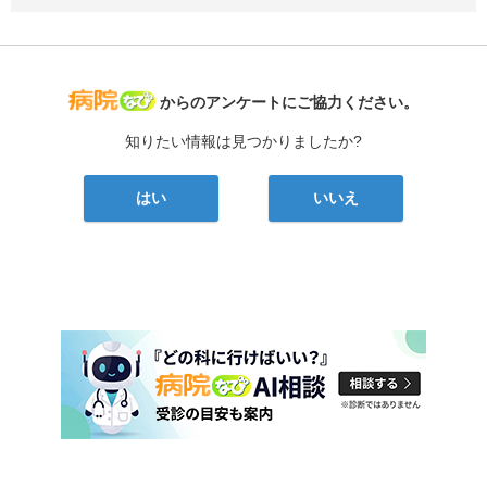
病院なび
からのアンケートにご協力ください。
知りたい情報は見つかりましたか?
はい
いいえ