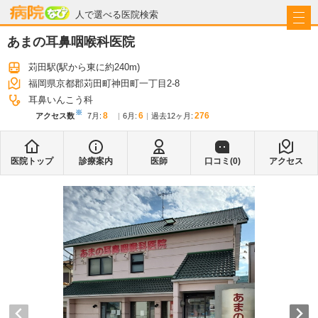
病院なび
人で選べる医院検索
あまの耳鼻咽喉科医院
苅田駅
(駅から
東に約240m
)
福岡県京都郡苅田町神田町一丁目2-8
耳鼻いんこう科
※
8
6
276
アクセス数
7月
:
6月
:
過去12ヶ月:
医院トップ
診療案内
医師
口コミ(
0
)
アクセス