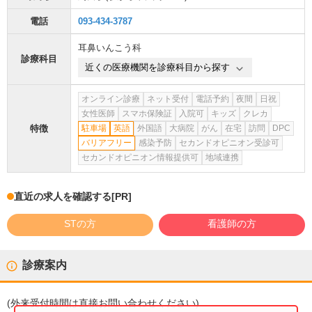
電話
093-434-3787
耳鼻いんこう科
診療科目
近くの医療機関を診療科目から探す
オンライン診療
ネット受付
電話予約
夜間
日祝
女性医師
スマホ保険証
入院可
キッズ
クレカ
特徴
駐車場
英語
外国語
大病院
がん
在宅
訪問
DPC
バリアフリー
感染予防
セカンドオピニオン受診可
セカンドオピニオン情報提供可
地域連携
直近の求人を確認する
[PR]
STの方
看護師の方
診療案内
(
外来受付時間
は直接お問い合わせください)