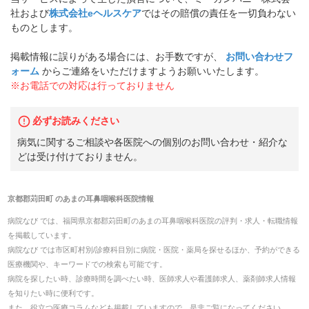
社および
株式会社eヘルスケア
ではその賠償の責任を一切負わない
ものとします。
掲載情報に誤りがある場合には、お手数ですが、
お問い合わせフ
ォーム
からご連絡をいただけますようお願いいたします。
※お電話での対応は行っておりません
必ずお読みください
病気に関するご相談や各医院への個別のお問い合わせ・紹介な
どは受け付けておりません。
京都郡苅田町
の
あまの耳鼻咽喉科医院
情報
病院なび では、
福岡県
京都郡苅田町
の
あまの耳鼻咽喉科医院
の
評判・求人・転職
情報
を掲載しています。
病院なび では市区町村別/診療科目別に病院・医院・薬局を探せるほか、予約ができる
医療機関や、キーワードでの検索も可能です。
病院を探したい時、診療時間を調べたい時、医師求人や看護師求人、薬剤師求人情報
を知りたい時に便利です。
また、役立つ医療コラムなども掲載していますので、是非ご覧になってください。