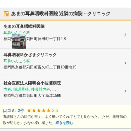
あまの耳鼻咽喉科医院
近隣の病院・クリニック
あまの耳鼻咽喉科医院
耳鼻いんこう科
福岡県京都郡苅田町
神田町一丁目2-8
耳鼻咽喉科かざまクリニック
耳鼻いんこう科
福岡県京都郡苅田町
富久町二丁目10番地15
社会医療法人陽明会小波瀬病院
内科, 循環器科, 呼吸器内科, ...
福岡県京都郡苅田町
大字新津1598
3.5
口コミ:
2
件
看護師さんの対応が早く、よく動いてくれてとても良かった。 ただ、看護師の
数が明らかに少ない様に感じた。
続きを読む