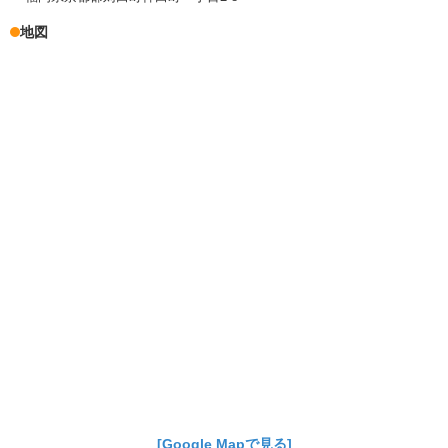
地図
[Google Mapで見る]