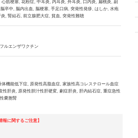
・心筋梗塞
花粉症
中耳炎
内耳炎
外耳炎
口内炎
扁桃炎
副
脳卒中
脳内出血
脳梗塞
手足口病
突発性発疹
はしか
水疱
腎炎
腎結石
前立腺肥大症
貧血
突発性難聴
フルエンザワクチン
垂体機能低下症
原発性高脂血症
家族性高コレステロール血症
疫性肝炎
原発性胆汁性肝硬変
劇症肝炎
肝内結石症
重症急性
性嚢胞腎
情報に関するご注意】