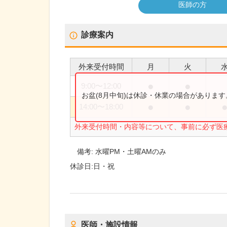
医師の方
診療案内
外来受付時間
月
火
●
●
9:00
〜
12:00
お盆(8月中旬)は休診・休業の場合がありま
●
●
14:00
〜
18:00
外来受付時間・内容等について、事前に必ず医
備考:
水曜PM・土曜AMのみ
休診日:
日・祝
医師・施設情報