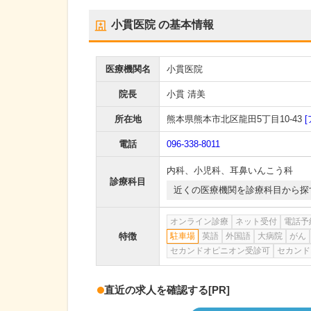
小貫医院
の基本情報
医療機関名
小貫医院
院長
小貫 清美
所在地
熊本県熊本市北区龍田5丁目10-43
電話
096-338-8011
内科
、
小児科
、
耳鼻いんこう科
診療科目
近くの医療機関を診療科目から探
オンライン診療
ネット受付
電話予
特徴
駐車場
英語
外国語
大病院
がん
セカンドオピニオン受診可
セカンド
直近の求人を確認する
[PR]