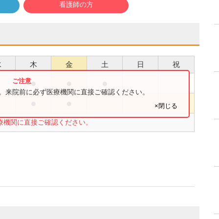
看護師の方
水
木
金
土
日
祝
●
●
●
す。来院前に必ず医療機関に直接ご確認ください。
●
●
●
×閉じる
療機関に直接ご確認ください。