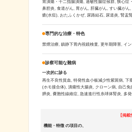
胃潰瘍・十二指腸潰瘍
過敏性腸症候群
狭心症
鼻腔炎
食道がん
胃がん
肝臓がん
すい臓がん
瘡(水痘)
おたふくかぜ
尿路結石
尿道炎
腎盂
専門的な治療・特色
禁煙治療
鎮静下胃内視鏡検査
更年期障害
イン
診察可能な難病
一次的に診る
再生不良性貧血
特発性血小板減少性紫斑病
下
(ホモ接合体)
潰瘍性大腸炎
クローン病
自己免
膵炎
嚢胞性線維症
急速進行性糸球体腎炎
多発
【掲載
機能・特徴
の項目の、