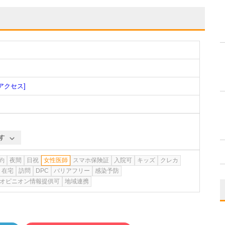
[アクセス]
す
約
夜間
日祝
女性医師
スマホ保険証
入院可
キッズ
クレカ
在宅
訪問
DPC
バリアフリー
感染予防
オピニオン情報提供可
地域連携