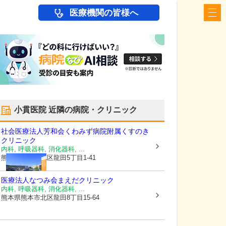
医療機関の皆様へ
小貫医院
近隣の病院・クリニック
社会医療法人芳和会
くわみず病院附属くすのき
クリニック
内科, 呼吸器科, 消化器科, ...
熊本県熊本市北区
龍田5丁目1-41
医療法人なつみ会
まえだクリニック
内科, 呼吸器科, 消化器科, ...
熊本県熊本市北区
龍田8丁目15-64