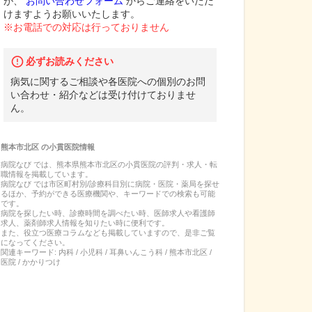
が、
お問い合わせフォーム
からご連絡をいただ
けますようお願いいたします。
※お電話での対応は行っておりません
必ずお読みください
病気に関するご相談や各医院への個別のお問
い合わせ・紹介などは受け付けておりませ
ん。
熊本市北区
の
小貫医院
情報
病院なび では、
熊本県
熊本市北区
の
小貫医院
の
評判・求人・転
職
情報を掲載しています。
病院なび では市区町村別/診療科目別に病院・医院・薬局を探せ
るほか、予約ができる医療機関や、キーワードでの検索も可能
です。
病院を探したい時、診療時間を調べたい時、医師求人や看護師
求人、薬剤師求人情報を知りたい時に便利です。
また、役立つ医療コラムなども掲載していますので、是非ご覧
になってください。
関連キーワード:
内科 / 小児科 / 耳鼻いんこう科 / 熊本市北区 /
医院 / かかりつけ