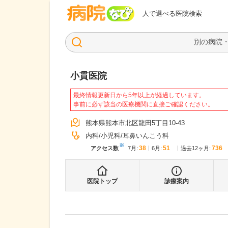
病院なび
人で選べる医院検索
小貫医院
最終情報更新日から5年以上が経過しています。
事前に必ず該当の医療機関に直接ご確認ください。
熊本県熊本市北区龍田5丁目10-43
内科
小児科
耳鼻いんこう科
※
38
51
736
アクセス数
7月
:
6月
:
過去12ヶ月:
医院トップ
診療案内