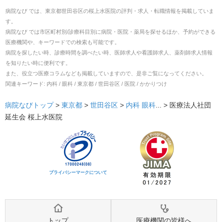
病院なび では、
東京都
世田谷区
の
桜上水医院
の
評判・求人・転職
情報を掲載していま
す。
病院なび では市区町村別/診療科目別に病院・医院・薬局を探せるほか、予約ができる
医療機関や、キーワードでの検索も可能です。
病院を探したい時、診療時間を調べたい時、医師求人や看護師求人、薬剤師求人情報
を知りたい時に便利です。
また、役立つ医療コラムなども掲載していますので、是非ご覧になってください。
関連キーワード:
内科 / 眼科 / 東京都 / 世田谷区 / 医院 / かかりつけ
病院なびトップ
>
東京都
>
世田谷区
>
内科
眼科
... >
医療法人社団
延生会 桜上水医院
プライバシーマークについて
トップ
医療機関の皆様へ