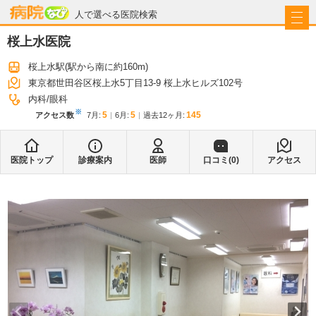
病院なび
人で選べる医院検索
桜上水医院
桜上水駅
(駅から
南に約160m
)
東京都世田谷区桜上水5丁目13-9 桜上水ヒルズ102号
内科
眼科
※
5
5
145
アクセス数
7月
:
6月
:
過去12ヶ月:
医院トップ
診療案内
医師
口コミ(
0
)
アクセス