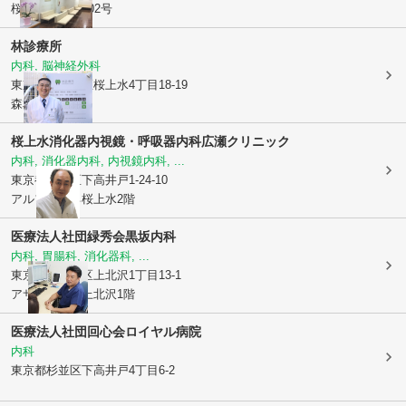
桜上水ヒルズ102号
林診療所
内科, 脳神経外科
東京都世田谷区
桜上水4丁目18-19
森本ビル2階
桜上水消化器内視鏡・呼吸器内科広瀬クリニック
内科, 消化器内科, 内視鏡内科, ...
東京都杉並区
下高井戸1-24-10
アルフィーネ桜上水2階
医療法人社団緑秀会
黒坂内科
内科, 胃腸科, 消化器科, ...
東京都世田谷区
上北沢1丁目13-1
アサカシオン上北沢1階
医療法人社団回心会
ロイヤル病院
内科
東京都杉並区
下高井戸4丁目6-2