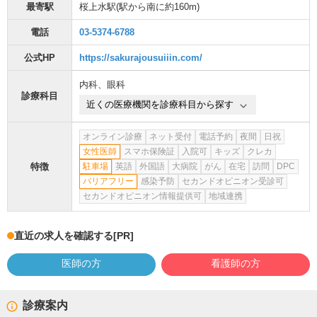
最寄駅
桜上水駅
(駅から
南に約160m
)
電話
03-5374-6788
公式HP
https://sakurajousuiiin.com/
内科
、
眼科
診療科目
近くの医療機関を診療科目から探す
オンライン診療
ネット受付
電話予約
夜間
日祝
女性医師
スマホ保険証
入院可
キッズ
クレカ
特徴
駐車場
英語
外国語
大病院
がん
在宅
訪問
DPC
バリアフリー
感染予防
セカンドオピニオン受診可
セカンドオピニオン情報提供可
地域連携
直近の求人を確認する
[PR]
医師の方
看護師の方
診療案内