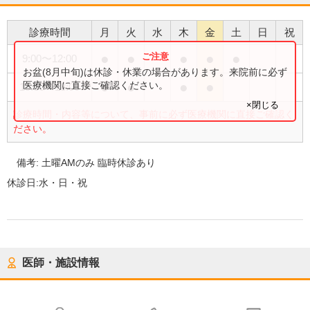
診療時間
月
火
水
木
金
土
日
祝
●
●
●
●
●
9:00
〜
12:00
お盆(8月中旬)は休診・休業の場合があります。来院前に必ず
●
●
●
●
医療機関に直接ご確認ください。
15:00
〜
18:00
×閉じる
診療時間・内容等について、事前に必ず医療機関に直接ご確認く
ださい。
備考:
土曜AMのみ 臨時休診あり
休診日:
水・日・祝
医師・施設情報