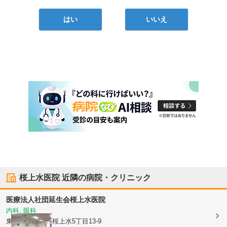
はい
いいえ
桜上水医院
近隣の病院・クリニック
医療法人社団延生会
桜上水医院
内科, 眼科
東京都世田谷区
桜上水5丁目13-9