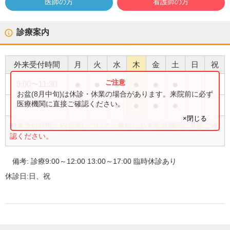
医師の方
看護師の方
診療案内
外来受付時間
月
火
水
木
金
土
日
祝
●
●
●
●
●
●
9:00
〜
11:30
お盆(8月中旬)は休診・休業の場合があります。来院前に必ず
●
●
●
●
●
●
医療機関に直接ご確認ください。
13:00
〜
16:30
×閉じる
外来受付時間・内容等について、事前に必ず医療機関に直接ご確
認ください。
備考:
診療9:00～12:00 13:00～17:00 臨時休診あり
休診日:
日、祝