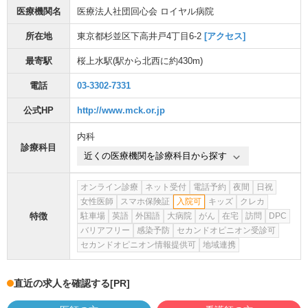
医療機関名
医療法人社団回心会 ロイヤル病院
所在地
東京都杉並区下高井戸4丁目6-2
[アクセス]
最寄駅
桜上水駅
(駅から
北西に約430m
)
電話
03-3302-7331
公式HP
http://www.mck.or.jp
内科
診療科目
近くの医療機関を診療科目から探す
オンライン診療
ネット受付
電話予約
夜間
日祝
女性医師
スマホ保険証
入院可
キッズ
クレカ
特徴
駐車場
英語
外国語
大病院
がん
在宅
訪問
DPC
バリアフリー
感染予防
セカンドオピニオン受診可
セカンドオピニオン情報提供可
地域連携
直近の求人を確認する
[PR]