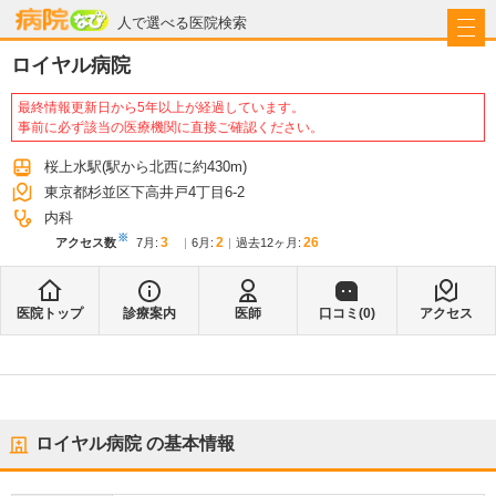
病院なび
人で選べる医院検索
ロイヤル病院
最終情報更新日から5年以上が経過しています。
事前に必ず該当の医療機関に直接ご確認ください。
桜上水駅
(駅から
北西に約430m
)
東京都杉並区下高井戸4丁目6-2
内科
※
3
2
26
アクセス数
7月
:
6月
:
過去12ヶ月:
医院トップ
診療案内
医師
口コミ(
0
)
アクセス
ロイヤル病院
の基本情報