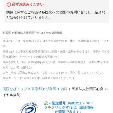
必ずお読みください
病気に関するご相談や各医院への個別のお問い合わせ・紹介な
どは受け付けておりません。
杉並区
の
医療法人社団回心会 ロイヤル病院
情報
病院なび では、
東京都
杉並区
の
ロイヤル病院
の
評判・求人・転職
情報を掲載していま
す。
病院なび では市区町村別/診療科目別に病院・医院・薬局を探せるほか、予約ができる
医療機関や、キーワードでの検索も可能です。
病院を探したい時、診療時間を調べたい時、医師求人や看護師求人、薬剤師求人情報
を知りたい時に便利です。
また、役立つ医療コラムなども掲載していますので、是非ご覧になってください。
関連キーワード:
内科 / 東京都 / 杉並区 / 病院 / かかりつけ
病院なびトップ
>
東京都
>
杉並区
>
内科
>
医療法人社団回心会 ロ
イヤル病院