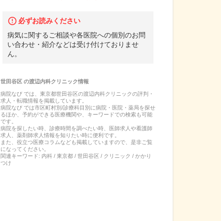
必ずお読みください
病気に関するご相談や各医院への個別のお問
い合わせ・紹介などは受け付けておりませ
ん。
世田谷区
の
渡辺内科クリニック
情報
病院なび では、
東京都
世田谷区
の
渡辺内科クリニック
の
評判・
求人・転職
情報を掲載しています。
病院なび では市区町村別/診療科目別に病院・医院・薬局を探せ
るほか、予約ができる医療機関や、キーワードでの検索も可能
です。
病院を探したい時、診療時間を調べたい時、医師求人や看護師
求人、薬剤師求人情報を知りたい時に便利です。
また、役立つ医療コラムなども掲載していますので、是非ご覧
になってください。
関連キーワード:
内科 / 東京都 / 世田谷区 / クリニック / かかり
つけ