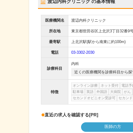
渡辺内科クリニック
の基本情報
医療機関名
渡辺内科クリニック
所在地
東京都世田谷区上北沢3丁目32番9
最寄駅
上北沢駅
(駅から
南東に約100m
)
電話
03-3302-2030
内科
診療科目
近くの医療機関を診療科目から探
オンライン診療
ネット受付
電話予
特徴
駐車場
英語
外国語
大病院
がん
セカンドオピニオン受診可
セカンド
直近の求人を確認する
[PR]
医師の方