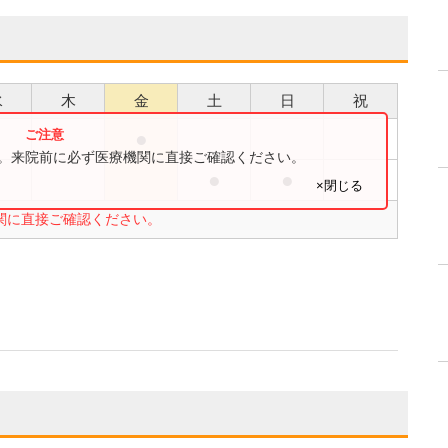
水
木
金
土
日
祝
●
す。来院前に必ず医療機関に直接ご確認ください。
●
●
×閉じる
関に直接ご確認ください。