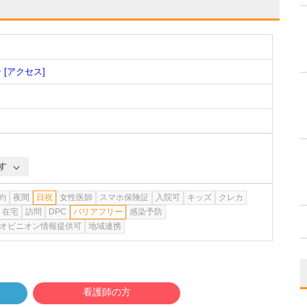
号
[アクセス]
す
約
夜間
日祝
女性医師
スマホ保険証
入院可
キッズ
クレカ
在宅
訪問
DPC
バリアフリー
感染予防
オピニオン情報提供可
地域連携
看護師の方