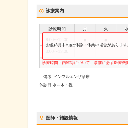
診療案内
診療時間
月
火
●
●
9:00
〜
12:00
お盆(8月中旬)は休診・休業の場合がありま
9:00
〜
13:00
診療時間・内容等について、事前に必ず医療機
備考:
インフルエンザ診療
休診日:
水～木・祝
医師・施設情報