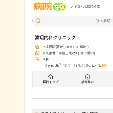
病院なび
人で選べる医院検索
渡辺内科クリニック
上北沢駅
(駅から
南東に約100m
)
東京都世田谷区上北沢3丁目32番9号
内科
※
7
4
280
アクセス数
7月
:
6月
:
過去12ヶ月:
医院トップ
診療案内