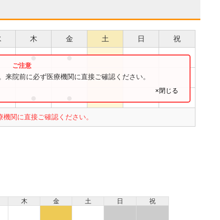
水
木
金
土
日
祝
●
●
●
●
す。来院前に必ず医療機関に直接ご確認ください。
×閉じる
●
●
●
療機関に直接ご確認ください。
木
金
土
日
祝