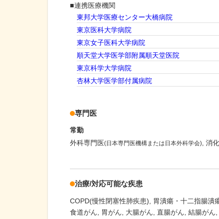
連携医療機関
東邦大学医療センター大橋病院
東京医科大学病院
東京女子医科大学病院
順天堂大学医学部附属順天堂医院
東京科学大学病院
杏林大学医学部付属病院
専門医
常勤
外科専門医
消
(日本専門医機構または日本外科学会)
治療/対応可能な疾患
COPD(慢性閉塞性肺疾患)
胃潰瘍・十二指腸潰
食道がん
胃がん
大腸がん
直腸がん
結腸がん