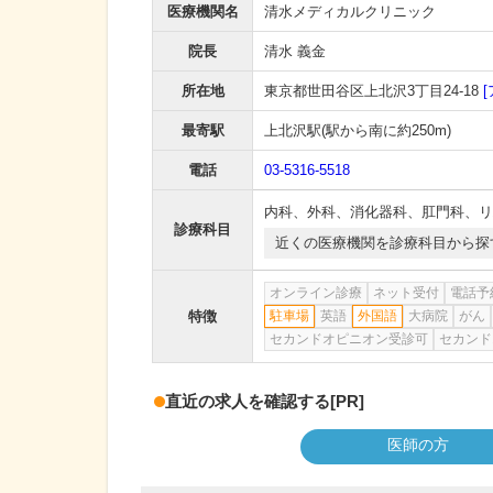
医療機関名
清水メディカルクリニック
院長
清水 義金
所在地
東京都世田谷区上北沢3丁目24-18
最寄駅
上北沢駅
(駅から
南に約250m
)
電話
03-5316-5518
内科
、
外科
、
消化器科
、
肛門科
、
リ
診療科目
近くの医療機関を診療科目から探
オンライン診療
ネット受付
電話予
特徴
駐車場
英語
外国語
大病院
がん
セカンドオピニオン受診可
セカンド
直近の求人を確認する
[PR]
医師の方