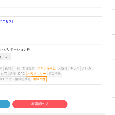
[アクセス]
ハビリテーション科
す
約
夜間
日祝
女性医師
スマホ保険証
入院可
キッズ
クレカ
在宅
訪問
DPC
バリアフリー
感染予防
オピニオン情報提供可
地域連携
看護師の方