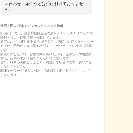
い合わせ・紹介などは受け付けておりませ
ん。
世田谷区
の
清水メディカルクリニック
情報
病院なび では、
東京都
世田谷区
の
清水メディカルクリニック
の
評判・求人・転職
情報を掲載しています。
病院なび では市区町村別/診療科目別に病院・医院・薬局を探せ
るほか、予約ができる医療機関や、キーワードでの検索も可能
です。
病院を探したい時、診療時間を調べたい時、医師求人や看護師
求人、薬剤師求人情報を知りたい時に便利です。
また、役立つ医療コラムなども掲載していますので、是非ご覧
になってください。
関連キーワード:
内科 / 外科 / 消化器科 / 肛門科 / クリニック /
かかりつけ