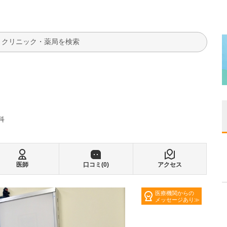
検索
科
医師
口コミ(
0
)
アクセス
医療機関からの
メッセージあり