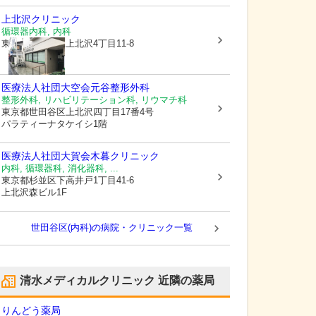
上北沢クリニック
循環器内科, 内科
東京都世田谷区
上北沢4丁目11-8
医療法人社団大空会元谷整形外科
整形外科, リハビリテーション科, リウマチ科
東京都世田谷区
上北沢四丁目17番4号
パラティーナタケイシ1階
医療法人社団大賀会
木暮クリニック
内科, 循環器科, 消化器科, ...
東京都杉並区
下高井戸1丁目41-6
上北沢森ビル1F
世田谷区(内科)の病院・クリニック一覧
清水メディカルクリニック
近隣の薬局
りんどう薬局