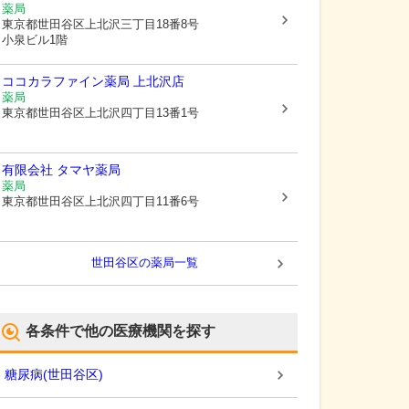
薬局
東京都世田谷区
上北沢三丁目18番8号
小泉ビル1階
ココカラファイン薬局 上北沢店
薬局
東京都世田谷区
上北沢四丁目13番1号
有限会社 タマヤ薬局
薬局
東京都世田谷区
上北沢四丁目11番6号
世田谷区
の薬局一覧
各条件で他の医療機関を探す
糖尿病
(
世田谷区
)