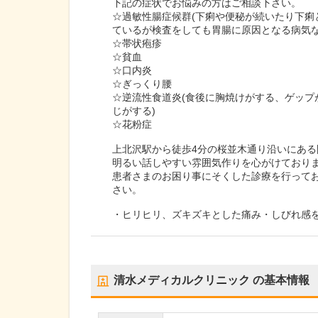
下記の症状でお悩みの方はご相談下さい。
☆過敏性腸症候群(下痢や便秘が続いたり下
ているが検査をしても胃腸に原因となる病気な
☆帯状疱疹
☆貧血
☆口内炎
☆ぎっくり腰
☆逆流性食道炎(食後に胸焼けがする、ゲッ
じがする)
☆花粉症
上北沢駅から徒歩4分の桜並木通り沿いにあ
明るい話しやすい雰囲気作りを心がけており
患者さまのお困り事にそくした診療を行ってお
さい。
・ヒリヒリ、ズキズキとした痛み・しびれ感
清水メディカルクリニック
の基本情報