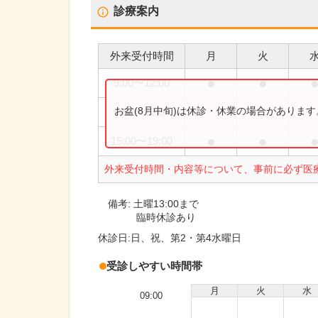
診療案内
外来受付時間
月
火
●
●
9:00
〜
12:00
お盆(8月中旬)は休診・休業の場合がありま
9:00
〜
13:00
●
●
15:00
〜
19:00
外来受付時間・内容等について、事前に必ず医
備考:
土曜13:00まで
臨時休診あり
休診日:
日、祝、第2・第4水曜日
受診しやすい時間帯
月
火
水
09:00