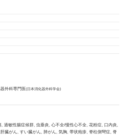
化器外科専門医
(日本消化器外科学会)
瘍
過敏性腸症候群
虫垂炎
心不全/慢性心不全
花粉症
口内炎
肝臓がん
すい臓がん
肺がん
気胸
帯状疱疹
脊柱側彎症
脊