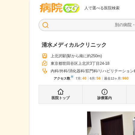
病院なび
人で選べる医院検索
清水メディカルクリニック
上北沢駅
(駅から
南に約250m
)
東京都世田谷区上北沢3丁目24-18
内科
外科
消化器科
肛門科
リハビリテーション
※
40
56
960
アクセス数
7月
:
6月
:
過去12ヶ月:
医院トップ
診療案内