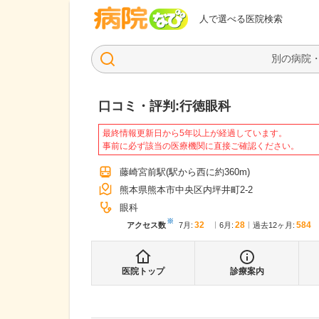
病院なび
人で選べる医院検索
口コミ・評判:
行徳眼科
最終情報更新日から5年以上が経過しています。
事前に必ず該当の医療機関に直接ご確認ください。
藤崎宮前駅
(駅から
西に約360m
)
熊本県熊本市中央区内坪井町2-2
眼科
※
32
28
584
アクセス数
7月
:
6月
:
過去12ヶ月:
医院トップ
診療案内