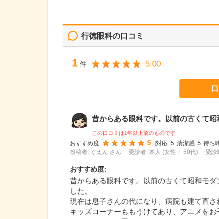
行徳眼科
の口コミ
1
5.00
件
口
昔からある眼科です。以前の古くて昭和モ
この口コミは1年以上前のものです
5
おすすめ度:
[
対応:
5
清潔感:
5
待ち時
投稿者: ぐえん さん
受診者: 本人 (女性・ 50代)
受診時
おすすめ度
:
昔からある眼科です。以前の古くて昭和モダ
した。
現在は息子さんの代になり、病院も建て直さ
キッズコーナーももうけてあり、アニメをお