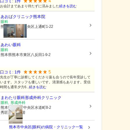
4
口コミ:
1
件
お会計まであまり待たずに済みました
続きを読む
あおばクリニック熊本院
眼科
熊本県熊本市中央区
上通町1-22
あわい眼科
眼科
熊本県熊本市東区
八反田1-9-2
5
口コミ:
1
件
先生が丁寧に診察してくださり薬も合うので長年受診して
います。スタッフも優しいです。清潔感もあります。受信
時間も通常夕方6...
続きを読む
まわたり眼科形成外科クリニック
眼科, 形成外科
熊本県熊本市中央区
水道町8-2
秀匠苑ビル3階
熊本市中央区(眼科)の病院・クリニック一覧