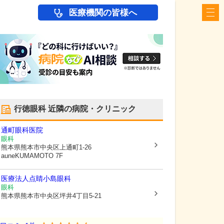
医療機関の皆様へ
行徳眼科
近隣の病院・クリニック
通町眼科医院
眼科
熊本県熊本市中央区
上通町1-26
auneKUMAMOTO 7F
医療法人点睛
小島眼科
眼科
熊本県熊本市中央区
坪井4丁目5-21