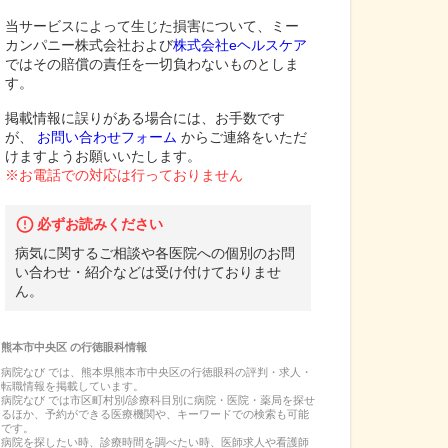
当サービスによって生じた損害について、ミー
カンパニー株式会社および
株式会社eヘルスケア
ではその賠償の責任を一切負わないものとしま
す。
掲載情報に誤りがある場合には、お手数です
が、
お問い合わせフォーム
からご連絡をいただ
けますようお願いいたします。
※お電話での対応は行っておりません
必ずお読みください
病気に関するご相談や各医院への個別のお問
い合わせ・紹介などは受け付けておりませ
ん。
熊本市中央区
の
行徳眼科
情報
病院なび では、
熊本県
熊本市中央区
の
行徳眼科
の
評判・求人・
転職
情報を掲載しています。
病院なび では市区町村別/診療科目別に病院・医院・薬局を探せ
るほか、予約ができる医療機関や、キーワードでの検索も可能
です。
病院を探したい時、診療時間を調べたい時、医師求人や看護師