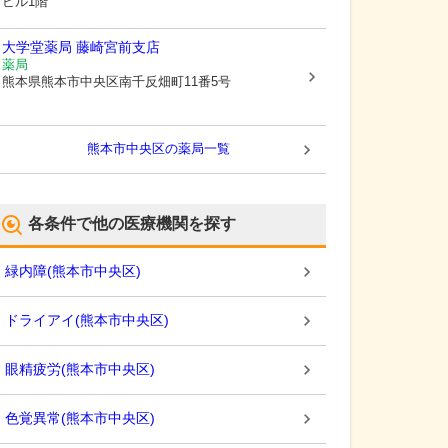
ビル1階
大学堂薬局 藤崎宮前支店
薬局
熊本県熊本市中央区
南千反畑町11番5号
熊本市中央区
の薬局一覧
各条件で他の医療機関を探す
緑内障
(
熊本市中央区
)
ドライアイ
(
熊本市中央区
)
眼精疲労
(
熊本市中央区
)
色覚異常
(
熊本市中央区
)