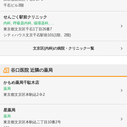
千石ビル3階
せんごく駅前クリニック
内科, 呼吸器内科, 循環器科, ...
東京都文京区
千石1丁目26番7
シティハウス文京千石駅前101(1階、2階)
文京区(内科)の病院・クリニック一覧
谷口医院
近隣の薬局
かもめ薬局千駄木店
薬局
東京都文京区
本駒込2-9-2
星薬局
薬局
東京都文京区
本駒込二丁目10番2号