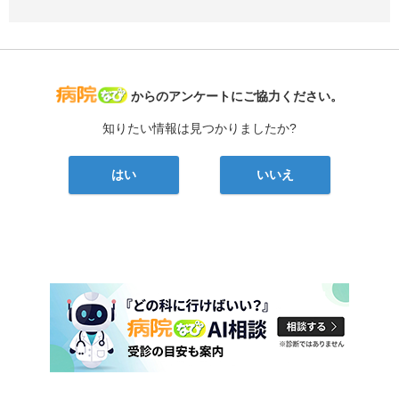
病院なび
からのアンケートにご協力ください。
知りたい情報は見つかりましたか?
はい
いいえ