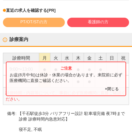
直近の求人を確認する
[PR]
PT/OT/STの方
看護師の方
診療案内
診療時間
月
火
水
木
金
土
日
祝
●
●
●
●
●
9:00
〜
13:00
お盆(8月中旬)は休診・休業の場合があります。来院前に必ず
●
●
●
●
医療機関に直接ご確認ください。
15:00
〜
19:00
×閉じる
診療時間・内容等について、事前に必ず医療機関に直接ご確認く
ださい。
備考:
【千石駅徒歩3分 バリアフリー設計 駐車場完備 夜7時まで
診療 診療時間内急患対応】
寝不足, 不眠