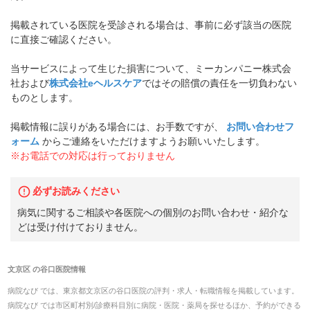
掲載されている医院を受診される場合は、事前に必ず該当の医院
に直接ご確認ください。
当サービスによって生じた損害について、ミーカンパニー株式会
社および
株式会社eヘルスケア
ではその賠償の責任を一切負わない
ものとします。
掲載情報に誤りがある場合には、お手数ですが、
お問い合わせフ
ォーム
からご連絡をいただけますようお願いいたします。
※お電話での対応は行っておりません
必ずお読みください
病気に関するご相談や各医院への個別のお問い合わせ・紹介な
どは受け付けておりません。
文京区
の
谷口医院
情報
病院なび では、
東京都
文京区
の
谷口医院
の
評判・求人・転職
情報を掲載しています。
病院なび では市区町村別/診療科目別に病院・医院・薬局を探せるほか、予約ができる