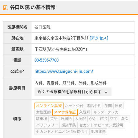
谷口医院
の基本情報
医療機関名
谷口医院
所在地
東京都文京区本駒込2丁目8-11
[アクセス]
最寄駅
千石駅
(駅から
南東に約320m
)
電話
03-5395-7760
公式HP
https://www.taniguchi-iin.com/
内科
、
胃腸科
、
肛門科
、
外科
、
形成外科
診療科目
近くの医療機関を診療科目から探す
オンライン診療
ネット受付
電話予約
夜間
日祝
女性医師
スマホ保険証
入院可
キッズ
クレカ
特徴
駐車場
英語
外国語
大病院
がん
在宅
訪問
DPC
バリアフリー
感染予防
セカンドオピニオン受診可
セカンドオピニオン情報提供可
地域連携