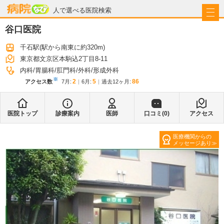
病院なび
人で選べる医院検索
谷口医院
千石駅
(駅から
南東に約320m
)
東京都文京区本駒込2丁目8-11
内科
胃腸科
肛門科
外科
形成外科
※
2
5
86
アクセス数
7月
:
6月
:
過去12ヶ月:
医院トップ
診療案内
医師
口コミ(
0
)
アクセス
医療機関からの
メッセージあり