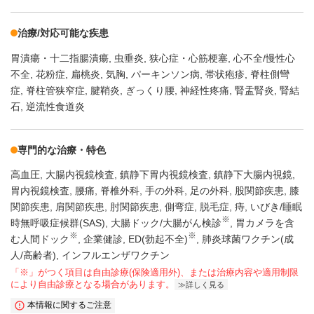
治療/対応可能な疾患
胃潰瘍・十二指腸潰瘍
虫垂炎
狭心症・心筋梗塞
心不全/慢性心
不全
花粉症
扁桃炎
気胸
パーキンソン病
帯状疱疹
脊柱側彎
症
脊柱管狭窄症
腱鞘炎
ぎっくり腰
神経性疼痛
腎盂腎炎
腎結
石
逆流性食道炎
専門的な治療・特色
高血圧
大腸内視鏡検査
鎮静下胃内視鏡検査
鎮静下大腸内視鏡
胃内視鏡検査
腰痛
脊椎外科
手の外科
足の外科
股関節疾患
膝
関節疾患
肩関節疾患
肘関節疾患
側弯症
脱毛症
痔
いびき/睡眠
※
時無呼吸症候群(SAS)
大腸ドック/大腸がん検診
胃カメラを含
※
※
む人間ドック
企業健診
ED(勃起不全)
肺炎球菌ワクチン(成
人/高齢者)
インフルエンザワクチン
「※」がつく項目は自由診療(保険適用外)、または治療内容や適用制限
により自由診療となる場合があります。
詳しく見る
本情報に関するご注意