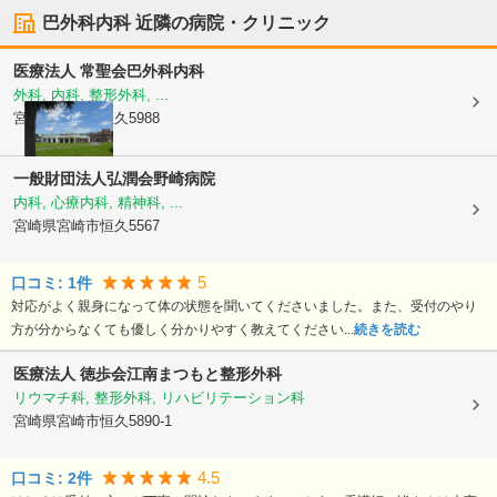
巴外科内科
近隣の病院・クリニック
医療法人 常聖会
巴外科内科
外科, 内科, 整形外科, ...
宮崎県宮崎市
恒久5988
一般財団法人弘潤会
野崎病院
内科, 心療内科, 精神科, ...
宮崎県宮崎市
恒久5567
5
口コミ:
1
件
対応がよく親身になって体の状態を聞いてくださいました。また、受付のやり
方が分からなくても優しく分かりやすく教えてください...
続きを読む
医療法人 徳歩会
江南まつもと整形外科
リウマチ科, 整形外科, リハビリテーション科
宮崎県宮崎市
恒久5890-1
4.5
口コミ:
2
件