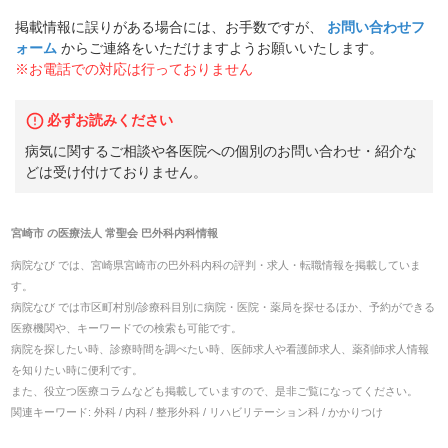
掲載情報に誤りがある場合には、お手数ですが、
お問い合わせフ
ォーム
からご連絡をいただけますようお願いいたします。
※お電話での対応は行っておりません
必ずお読みください
病気に関するご相談や各医院への個別のお問い合わせ・紹介な
どは受け付けておりません。
宮崎市
の
医療法人 常聖会 巴外科内科
情報
病院なび では、
宮崎県
宮崎市
の
巴外科内科
の
評判・求人・転職
情報を掲載していま
す。
病院なび では市区町村別/診療科目別に病院・医院・薬局を探せるほか、予約ができる
医療機関や、キーワードでの検索も可能です。
病院を探したい時、診療時間を調べたい時、医師求人や看護師求人、薬剤師求人情報
を知りたい時に便利です。
また、役立つ医療コラムなども掲載していますので、是非ご覧になってください。
関連キーワード:
外科 / 内科 / 整形外科 / リハビリテーション科 / かかりつけ