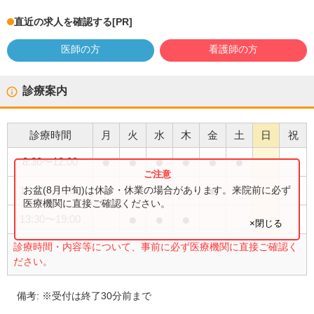
直近の求人を確認する
[PR]
医師の方
看護師の方
診療案内
診療時間
月
火
水
木
金
土
日
祝
●
●
●
●
●
●
8:30
〜
12:00
●
●
お盆(8月中旬)は休診・休業の場合があります。来院前に必ず
13:30
〜
18:00
医療機関に直接ご確認ください。
●
●
●
13:30
〜
19:00
×閉じる
診療時間・内容等について、事前に必ず医療機関に直接ご確認く
ださい。
備考:
※受付は終了30分前まで