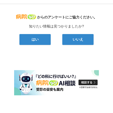
病院なび
からのアンケートにご協力ください。
知りたい情報は見つかりましたか?
はい
いいえ