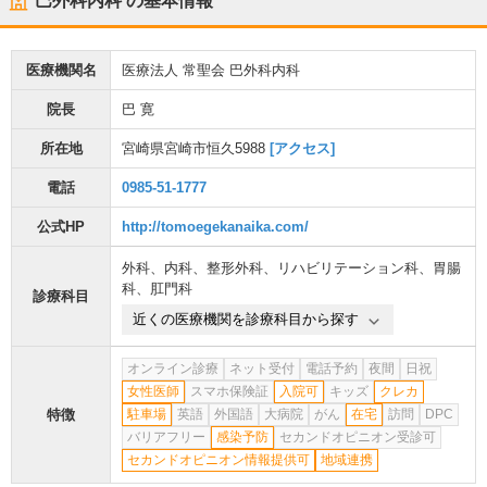
巴外科内科
の基本情報
医療機関名
医療法人 常聖会 巴外科内科
院長
巴 寛
所在地
宮崎県宮崎市恒久5988
[アクセス]
電話
0985-51-1777
公式HP
http://tomoegekanaika.com/
外科
、
内科
、
整形外科
、
リハビリテーション科
、
胃腸
科
、
肛門科
診療科目
近くの医療機関を診療科目から探す
オンライン診療
ネット受付
電話予約
夜間
日祝
女性医師
スマホ保険証
入院可
キッズ
クレカ
特徴
駐車場
英語
外国語
大病院
がん
在宅
訪問
DPC
バリアフリー
感染予防
セカンドオピニオン受診可
セカンドオピニオン情報提供可
地域連携