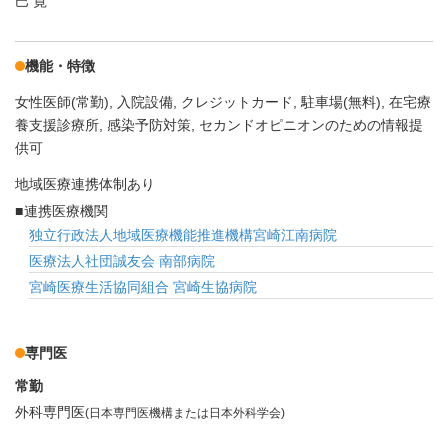
巴 寛
機能・特徴
女性医師(常勤)
入院設備
クレジットカード
駐車場(無料)
在宅療
養支援診療所
感染予防対策
セカンドオピニオンのための情報提
供可
地域医療連携体制あり
連携医療機関
独立行政法人地域医療機能推進機構宮崎江南病院
医療法人社団誠友会 南部病院
宮崎医療生活協同組合 宮崎生協病院
専門医
常勤
外科専門医
(日本専門医機構または日本外科学会)