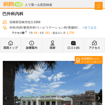
病院なび
人で選べる医院検索
巴外科内科
宮崎県宮崎市恒久5988
全てみる
外科
内科
整形外科
リハビリテーション科
胃腸科
...
※
94
101
1,778
アクセス数
7月
:
6月
:
過去12ヶ月:
医院トップ
診療案内
医師
口コミ(
0
)
アクセス
医療機関からの
メッセージあり