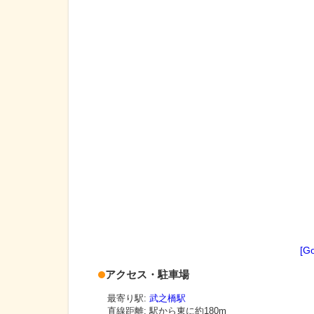
[G
アクセス・駐車場
最寄り駅:
武之橋駅
直線距離: 駅から
東に約180m