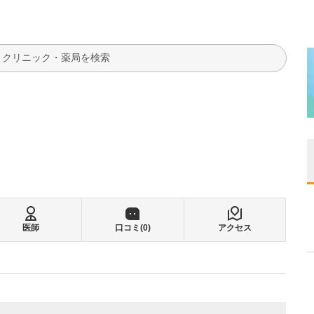
検索
医師
口コミ(
0
)
アクセス