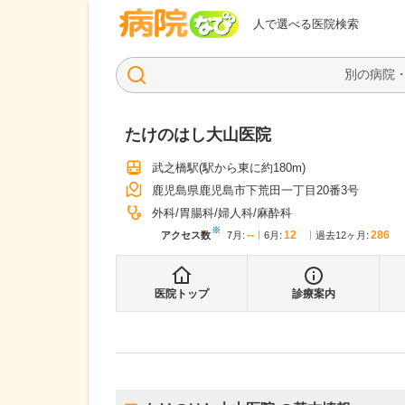
病院なび
人で選べる医院検索
たけのはし大山医院
武之橋駅
(駅から
東に約180m
)
鹿児島県鹿児島市下荒田一丁目20番3号
外科
胃腸科
婦人科
麻酔科
※
--
12
286
アクセス数
7月
:
6月
:
過去12ヶ月:
医院トップ
診療案内