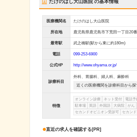
たけのはし大山医院
の基本情報
医療機関名
たけのはし大山医院
所在地
鹿児島県鹿児島市下荒田一丁目20番
最寄駅
武之橋駅
(駅から
東に約180m
)
電話
099-253-6900
公式HP
http://www.ohyama.or.jp/
外科
、
胃腸科
、
婦人科
、
麻酔科
診療科目
近くの医療機関を診療科目から探
オンライン診療
ネット受付
電話予
特徴
駐車場
英語
外国語
大病院
がん
セカンドオピニオン受診可
セカンド
直近の求人を確認する
[PR]