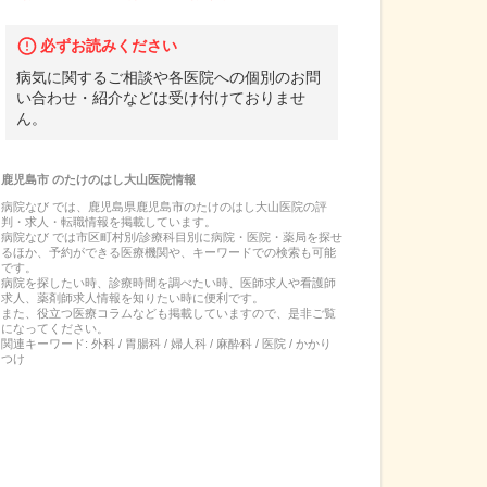
必ずお読みください
病気に関するご相談や各医院への個別のお問
い合わせ・紹介などは受け付けておりませ
ん。
鹿児島市
の
たけのはし大山医院
情報
病院なび では、
鹿児島県
鹿児島市
の
たけのはし大山医院
の
評
判・求人・転職
情報を掲載しています。
病院なび では市区町村別/診療科目別に病院・医院・薬局を探せ
るほか、予約ができる医療機関や、キーワードでの検索も可能
です。
病院を探したい時、診療時間を調べたい時、医師求人や看護師
求人、薬剤師求人情報を知りたい時に便利です。
また、役立つ医療コラムなども掲載していますので、是非ご覧
になってください。
関連キーワード:
外科 / 胃腸科 / 婦人科 / 麻酔科 / 医院 / かかり
つけ