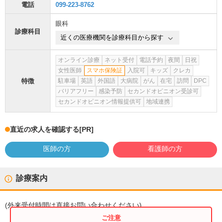
電話
099-223-8762
眼科
診療科目
近くの医療機関を診療科目から探す
オンライン診療
ネット受付
電話予約
夜間
日祝
女性医師
スマホ保険証
入院可
キッズ
クレカ
特徴
駐車場
英語
外国語
大病院
がん
在宅
訪問
DPC
バリアフリー
感染予防
セカンドオピニオン受診可
セカンドオピニオン情報提供可
地域連携
直近の求人を確認する
[PR]
医師の方
看護師の方
診療案内
(
外来受付時間
は直接お問い合わせください)