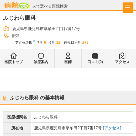
病院なび
人で選べる医院検索
ふじわら眼科
鹿児島県鹿児島市草牟田2丁目7番17号
眼科
※
6
12
273
アクセス数
7月
:
6月
:
過去12ヶ月:
医院トップ
診療案内
医師
口コミ(
0
)
アクセス
ふじわら眼科
の基本情報
医療機関名
ふじわら眼科
所在地
鹿児島県鹿児島市草牟田2丁目7番17号
[アクセス]