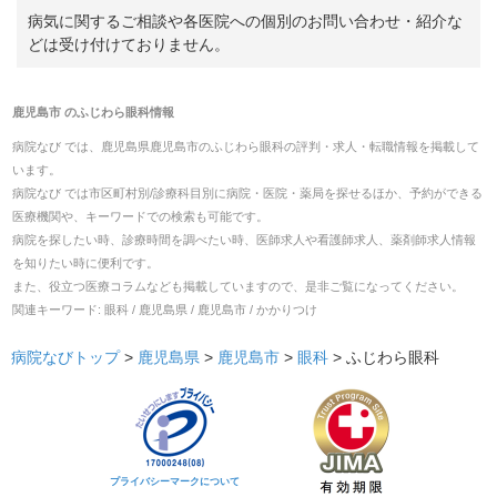
病気に関するご相談や各医院への個別のお問い合わせ・紹介な
どは受け付けておりません。
鹿児島市
の
ふじわら眼科
情報
病院なび では、
鹿児島県
鹿児島市
の
ふじわら眼科
の
評判・求人・転職
情報を掲載して
います。
病院なび では市区町村別/診療科目別に病院・医院・薬局を探せるほか、予約ができる
医療機関や、キーワードでの検索も可能です。
病院を探したい時、診療時間を調べたい時、医師求人や看護師求人、薬剤師求人情報
を知りたい時に便利です。
また、役立つ医療コラムなども掲載していますので、是非ご覧になってください。
関連キーワード:
眼科 / 鹿児島県 / 鹿児島市 / かかりつけ
病院なびトップ
>
鹿児島県
>
鹿児島市
>
眼科
>
ふじわら眼科
プライバシーマークについて