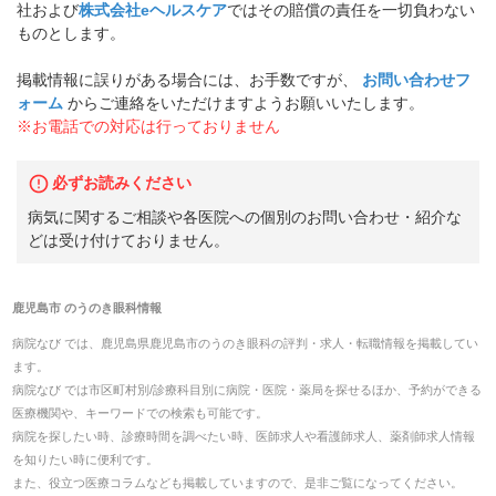
社および
株式会社eヘルスケア
ではその賠償の責任を一切負わない
ものとします。
掲載情報に誤りがある場合には、お手数ですが、
お問い合わせフ
ォーム
からご連絡をいただけますようお願いいたします。
※お電話での対応は行っておりません
必ずお読みください
病気に関するご相談や各医院への個別のお問い合わせ・紹介な
どは受け付けておりません。
鹿児島市
の
うのき眼科
情報
病院なび では、
鹿児島県
鹿児島市
の
うのき眼科
の
評判・求人・転職
情報を掲載してい
ます。
病院なび では市区町村別/診療科目別に病院・医院・薬局を探せるほか、予約ができる
医療機関や、キーワードでの検索も可能です。
病院を探したい時、診療時間を調べたい時、医師求人や看護師求人、薬剤師求人情報
を知りたい時に便利です。
また、役立つ医療コラムなども掲載していますので、是非ご覧になってください。