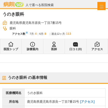
病院なび
人で選べる医院検索
うのき眼科
鹿児島県鹿児島市原良一丁目7番15号
眼科
※
4
8
113
アクセス数
7月
:
6月
:
過去12ヶ月:
医院トップ
診療案内
医師
口コミ(
0
)
アクセス
うのき眼科
の基本情報
医療機関名
うのき眼科
所在地
鹿児島県鹿児島市原良一丁目7番15号
[アクセス]