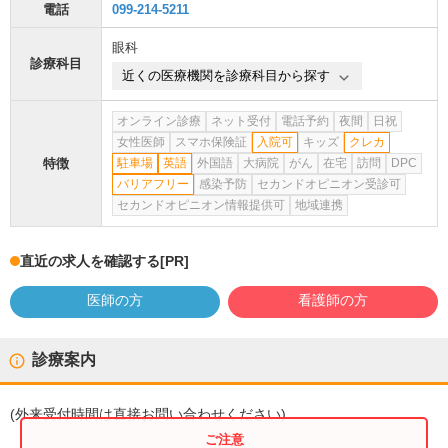
電話
099-214-5211
眼科
診療科目
近くの医療機関を診療科目から探す
オンライン診療
ネット受付
電話予約
夜間
日祝
女性医師
スマホ保険証
入院可
キッズ
クレカ
特徴
駐車場
英語
外国語
大病院
がん
在宅
訪問
DPC
バリアフリー
感染予防
セカンドオピニオン受診可
セカンドオピニオン情報提供可
地域連携
直近の求人を確認する
[PR]
医師の方
看護師の方
診療案内
(
外来受付時間
は直接お問い合わせください)