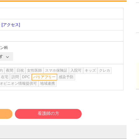
号
[アクセス]
ン科
す
約
夜間
日祝
女性医師
スマホ保険証
入院可
キッズ
クレカ
在宅
訪問
DPC
バリアフリー
感染予防
オピニオン情報提供可
地域連携
看護師の方