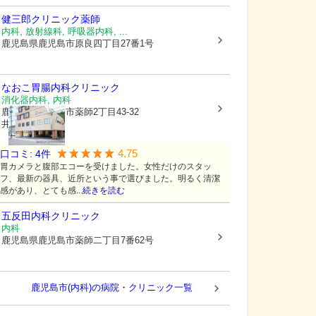
健三郎クリニック薬師
内科, 放射線科, 呼吸器内科, ...
鹿児島県鹿児島市
原良四丁目27番1号
なおこ胃腸内科クリニック
消化器内科, 内科
鹿児島県鹿児島市
薬師2丁目43-32
井上ビル2F
4.75
口コミ:
4
件
胃カメラと腹部エコーを受けました。女性だけのスタッ
フ、最新の器具、近所という事で選びました。明るく清潔
感があり、とても感...
続きを読む
五反田内科クリニック
内科
鹿児島県鹿児島市
薬師二丁目7番62号
鹿児島市(内科)の病院・クリニック一覧