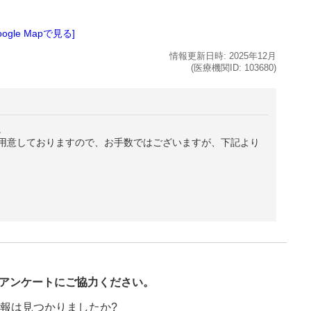
oogle Mapで見る]
情報更新日時:
2025年
12月
(医療機関ID:
103680
)
。
用意しておりますので、お手数ではございますが、下記より
び
アンケートにご協力ください。
報は見つかりましたか?