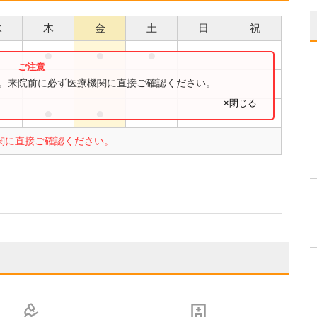
水
木
金
土
日
祝
●
●
●
●
●
す。来院前に必ず医療機関に直接ご確認ください。
×閉じる
●
●
関に直接ご確認ください。