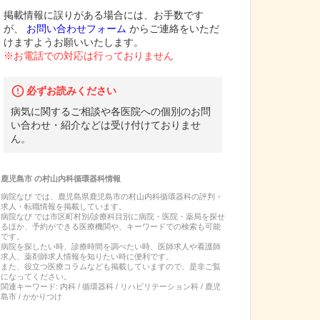
掲載情報に誤りがある場合には、お手数です
が、
お問い合わせフォーム
からご連絡をいただ
けますようお願いいたします。
※お電話での対応は行っておりません
必ずお読みください
病気に関するご相談や各医院への個別のお問
い合わせ・紹介などは受け付けておりませ
ん。
鹿児島市
の
村山内科循環器科
情報
病院なび では、
鹿児島県
鹿児島市
の
村山内科循環器科
の
評判・
求人・転職
情報を掲載しています。
病院なび では市区町村別/診療科目別に病院・医院・薬局を探せ
るほか、予約ができる医療機関や、キーワードでの検索も可能
です。
病院を探したい時、診療時間を調べたい時、医師求人や看護師
求人、薬剤師求人情報を知りたい時に便利です。
また、役立つ医療コラムなども掲載していますので、是非ご覧
になってください。
関連キーワード:
内科 / 循環器科 / リハビリテーション科 / 鹿児
島市 / かかりつけ