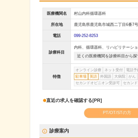
医療機関名
村山内科循環器科
所在地
鹿児島県鹿児島市城西二丁目6番7
電話
099-252-8253
内科
、
循環器科
、
リハビリテーショ
診療科目
近くの医療機関を診療科目から探
オンライン診療
ネット受付
電話予
特徴
駐車場
英語
外国語
大病院
がん
セカンドオピニオン受診可
セカンド
直近の求人を確認する
[PR]
PT/OT/STの方
診療案内