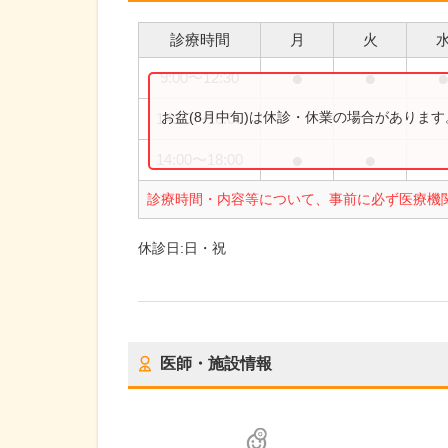
診療時間
月
火
●
●
9:00
〜
12:30
お盆(8月中旬)は休診・休業の場合がありま
14:00
〜
16:00
●
●
14:00
〜
18:00
診療時間・内容等について、事前に必ず医療機
休診日:
日・祝
医師・施設情報