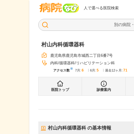
病院なび
人で選べる医院検索
村山内科循環器科
鹿児島県鹿児島市城西二丁目6番7号
内科
循環器科
リハビリテーション科
※
6
5
71
アクセス数
7月
:
6月
:
過去12ヶ月:
医院トップ
診療案内
村山内科循環器科
の基本情報