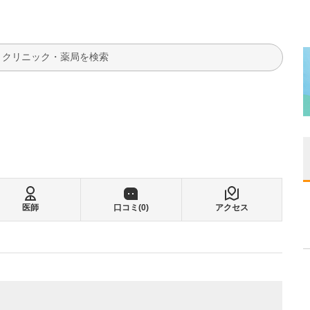
検索
医師
口コミ(
0
)
アクセス