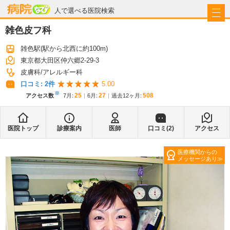
病院なび
人で選べる医院検索
雑色皮フ科
雑色駅
(駅から
北西に約100m
)
東京都大田区仲六郷2-29-3
皮膚科
アレルギー科
口コミ:
2
件
5.00
※
25
27
508
アクセス数
7月
:
6月
:
過去12ヶ月:
医院トップ
診療案内
医師
口コミ(
2
)
アクセス
医療機関からの
メッセージあり