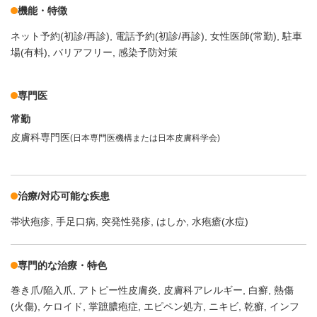
機能・特徴
ネット予約(初診/再診)
電話予約(初診/再診)
女性医師(常勤)
駐車
場(有料)
バリアフリー
感染予防対策
専門医
常勤
皮膚科専門医
(日本専門医機構または日本皮膚科学会)
治療/対応可能な疾患
帯状疱疹
手足口病
突発性発疹
はしか
水疱瘡(水痘)
専門的な治療・特色
巻き爪/陥入爪
アトピー性皮膚炎
皮膚科アレルギー
白癬
熱傷
(火傷)
ケロイド
掌蹠膿疱症
エピペン処方
ニキビ
乾癬
インフ