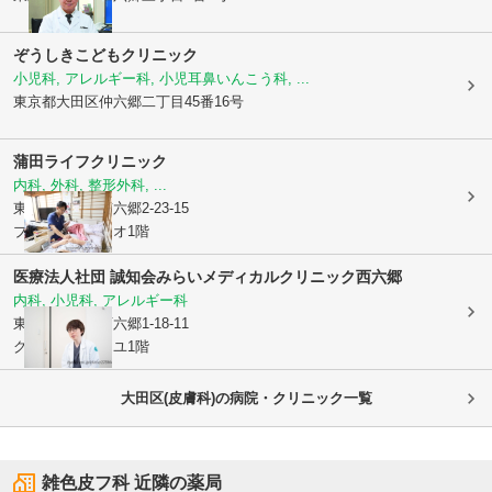
ぞうしきこどもクリニック
小児科, アレルギー科, 小児耳鼻いんこう科, ...
東京都大田区
仲六郷二丁目45番16号
蒲田ライフクリニック
内科, 外科, 整形外科, ...
東京都大田区
南六郷2-23-15
ブランドールネオ1階
医療法人社団 誠知会
みらいメディカルクリニック西六郷
内科, 小児科, アレルギー科
東京都大田区
西六郷1-18-11
グランドソレイユ1階
大田区(皮膚科)の病院・クリニック一覧
雑色皮フ科
近隣の薬局