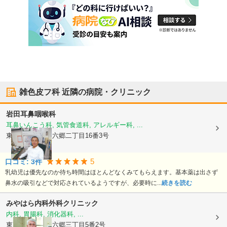
雑色皮フ科
近隣の病院・クリニック
岩田耳鼻咽喉科
耳鼻いんこう科, 気管食道科, アレルギー科, ...
東京都大田区
仲六郷二丁目16番3号
5
口コミ:
3
件
乳幼児は優先なのか待ち時間はほとんどなくみてもらえます。基本薬は出さず
鼻水の吸引などで対応されているようですが、必要時に...
続きを読む
みやはら内科外科クリニック
内科, 胃腸科, 消化器科, ...
東京都大田区
仲六郷三丁目5番2号