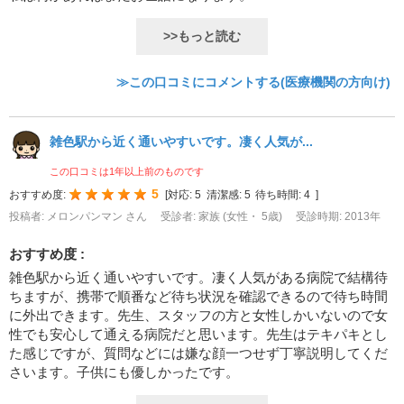
>>もっと読む
≫この口コミにコメントする(医療機関の方向け)
雑色駅から近く通いやすいです。凄く人気が...
この口コミは1年以上前のものです
5
おすすめ度:
[
対応:
5
清潔感:
5
待ち時間:
4
]
投稿者: メロンパンマン さん
受診者: 家族 (女性・ 5歳)
受診時期: 2013年
おすすめ度 :
雑色駅から近く通いやすいです。凄く人気がある病院で結構待
ちますが、携帯で順番など待ち状況を確認できるので待ち時間
に外出できます。先生、スタッフの方と女性しかいないので女
性でも安心して通える病院だと思います。先生はテキパキとし
た感じですが、質問などには嫌な顔一つせず丁寧説明してくだ
さいます。子供にも優しかったです。