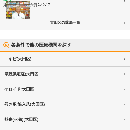
東京都大田区
仲六郷2-42-17
大田区
の薬局一覧
各条件で他の医療機関を探す
ニキビ
(
大田区
)
掌蹠膿疱症
(
大田区
)
ケロイド
(
大田区
)
巻き爪/陥入爪
(
大田区
)
熱傷(火傷)
(
大田区
)