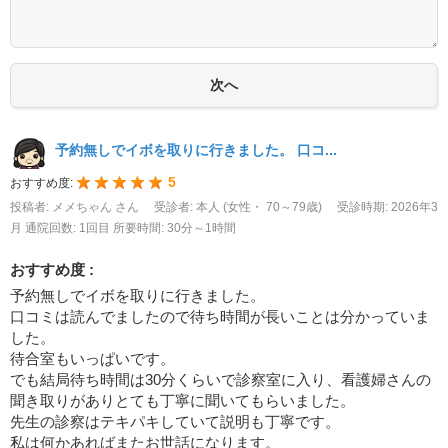
予約無しでイボを取りに行きました。 口コ...
5
おすすめ度:
投稿者: メメちゃん さん
受診者: 本人 (女性・ 70～79歳)
受診時期: 2026年3
月
通院回数: 1回目
所要時間: 30分～1時間
おすすめ度 :
予約無しでイボを取りに行きました。
口コミは読んでましたので待ち時間が長いことは分かっていま
した。
待合室もいっぱいです。
でも結局待ち時間は30分くらいで診察室に入り、看護婦さんの
聞き取りがありとても丁寧に聞いてもらいました。
先生の診察はテキパキしていて説明も丁寧です。
私は何かあればまたお世話になります。