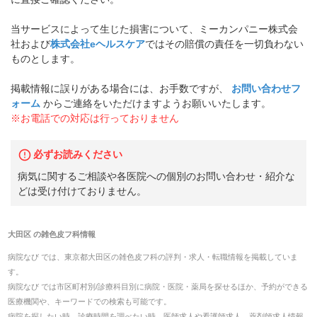
当サービスによって生じた損害について、ミーカンパニー株式会
社および
株式会社eヘルスケア
ではその賠償の責任を一切負わない
ものとします。
掲載情報に誤りがある場合には、お手数ですが、
お問い合わせフ
ォーム
からご連絡をいただけますようお願いいたします。
※お電話での対応は行っておりません
必ずお読みください
病気に関するご相談や各医院への個別のお問い合わせ・紹介な
どは受け付けておりません。
大田区
の
雑色皮フ科
情報
病院なび では、
東京都
大田区
の
雑色皮フ科
の
評判・求人・転職
情報を掲載していま
す。
病院なび では市区町村別/診療科目別に病院・医院・薬局を探せるほか、予約ができる
医療機関や、キーワードでの検索も可能です。
病院を探したい時、診療時間を調べたい時、医師求人や看護師求人、薬剤師求人情報