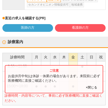
セカンドオピニオン情報提供可
地域連携
直近の求人を確認する
[PR]
医師の方
看護師の方
診療案内
診療時間
月
火
水
木
金
土
日
祝
●
8:30
〜
11:00
●
●
●
●
お盆(8月中旬)は休診・休業の場合があります。来院前に必ず
9:00
〜
12:00
医療機関に直接ご確認ください。
●
●
●
●
15:00
〜
18:00
×閉じる
診療時間・内容等について、事前に必ず医療機関に直接ご確認く
ださい。