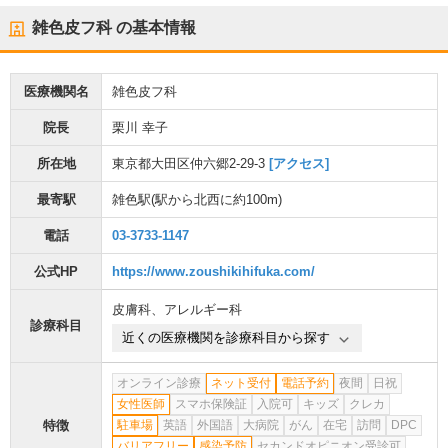
雑色皮フ科
の基本情報
医療機関名
雑色皮フ科
院長
栗川 幸子
所在地
東京都大田区仲六郷2-29-3
[アクセス]
最寄駅
雑色駅
(駅から
北西に約100m
)
電話
03-3733-1147
公式HP
https://www.zoushikihifuka.com/
皮膚科
、
アレルギー科
診療科目
近くの医療機関を診療科目から探す
オンライン診療
ネット受付
電話予約
夜間
日祝
女性医師
スマホ保険証
入院可
キッズ
クレカ
特徴
駐車場
英語
外国語
大病院
がん
在宅
訪問
DPC
バリアフリー
感染予防
セカンドオピニオン受診可