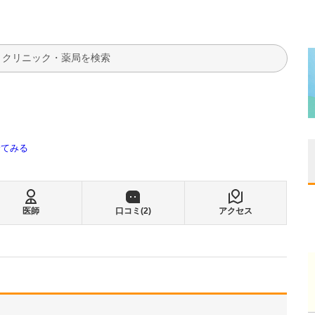
検索
全てみる
医師
口コミ(
2
)
アクセス