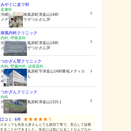
みやぐに皮フ科
皮膚科
沖縄県島尻郡南風原町
津嘉山1490
メディカルプラザつかざん3F
南風内科クリニック
内科, 呼吸器科
沖縄県島尻郡南風原町
津嘉山1490
メディカルプラザつかざん3F
つかざん腎クリニック
内科, 腎臓内科, 泌尿器科, ...
沖縄県島尻郡南風原町
字津嘉山1490番地メディカ
ルプラザつかざん
4F
つかざんクリニック
内科
沖縄県島尻郡南風原町
津嘉山1315-1
カノンビル1F
5
口コミ:
6
件
スタッフも先生も皆さんとても親切丁寧で、安心して診察
することができました。先生には気になることなんてなか