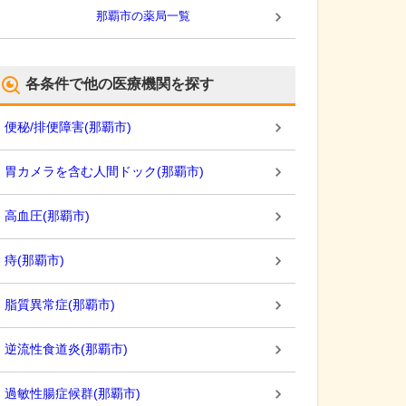
那覇市
の薬局一覧
各条件で他の医療機関を探す
便秘/排便障害
(
那覇市
)
胃カメラを含む人間ドック
(
那覇市
)
高血圧
(
那覇市
)
痔
(
那覇市
)
脂質異常症
(
那覇市
)
逆流性食道炎
(
那覇市
)
過敏性腸症候群
(
那覇市
)