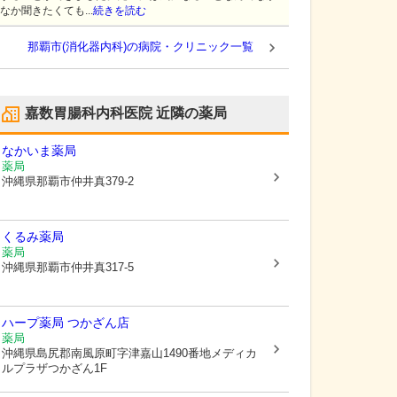
なか聞きたくても...
続きを読む
那覇市(消化器内科)の病院・クリニック一覧
嘉数胃腸科内科医院
近隣の薬局
なかいま薬局
薬局
沖縄県那覇市
仲井真379-2
くるみ薬局
薬局
沖縄県那覇市
仲井真317-5
ハープ薬局 つかざん店
薬局
沖縄県島尻郡南風原町
字津嘉山1490番地メディカ
ルプラザつかざん1F