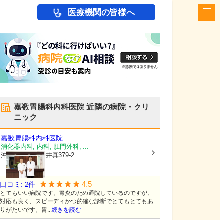
医療機関の皆様へ
嘉数胃腸科内科医院
近隣の病院・クリ
ニック
嘉数胃腸科内科医院
消化器内科, 内科, 肛門外科, ...
沖縄県那覇市
仲井真379-2
4.5
口コミ:
2
件
とてもいい病院です。胃炎のため通院しているのですが、
対応も良く、スピーディかつ的確な診断でとてもとてもあ
りがたいです。胃...
続きを読む