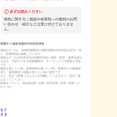
必ずお読みください
病気に関するご相談や各医院への個別のお問
い合わせ・紹介などは受け付けておりませ
ん。
那覇市
の
嘉数胃腸科内科医院
情報
病院なび では、
沖縄県
那覇市
の
嘉数胃腸科内科医院
の
評判・求
人・転職
情報を掲載しています。
病院なび では市区町村別/診療科目別に病院・医院・薬局を探せ
るほか、予約ができる医療機関や、キーワードでの検索も可能
です。
病院を探したい時、診療時間を調べたい時、医師求人や看護師
求人、薬剤師求人情報を知りたい時に便利です。
また、役立つ医療コラムなども掲載していますので、是非ご覧
になってください。
関連キーワード:
消化器内科 / 内科 / 肛門外科 / 外科 / 医院 / か
かりつけ