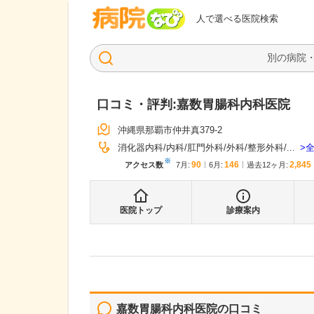
病院なび
人で選べる医院検索
口コミ・評判:
嘉数胃腸科内科医院
沖縄県那覇市仲井真379-2
消化器内科
内科
肛門外科
外科
整形外科
...
※
90
146
2,845
アクセス数
7月
:
6月
:
過去12ヶ月:
医院トップ
診療案内
嘉数胃腸科内科医院
の口コミ