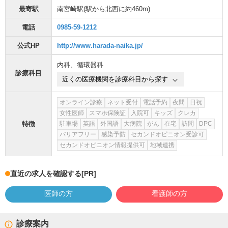
最寄駅
南宮崎駅
(駅から
北西に約460m
)
電話
0985-59-1212
公式HP
http://www.harada-naika.jp/
内科
、
循環器科
診療科目
近くの医療機関を診療科目から探す
オンライン診療
ネット受付
電話予約
夜間
日祝
女性医師
スマホ保険証
入院可
キッズ
クレカ
特徴
駐車場
英語
外国語
大病院
がん
在宅
訪問
DPC
バリアフリー
感染予防
セカンドオピニオン受診可
セカンドオピニオン情報提供可
地域連携
直近の求人を確認する
[PR]
医師の方
看護師の方
診療案内