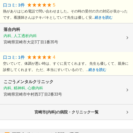
5
口コミ:
3
件
熱がありはじめ電話で問い合わせました。その時の受付の方の対応が良かった
です。看護師さんはテキパキとしていて先生は優しく安...
続きを読む
落合内科
内科, 人工透析内科
宮崎県宮崎市
大淀3丁目1番35号
4
口コミ:
1
件
空いていて、体調が悪い時は、すぐに見てくれます。 先生も優しくて、親身に
診察してくれます。 ただ、本当にすいているので、...
続きを読む
こごうメンタルクリニック
内科, 精神科, 心療内科
宮崎県宮崎市
中村西3丁目2番33号
宮崎市(内科)の病院・クリニック一覧