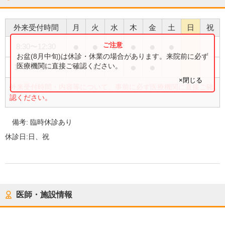
外来受付時間
月
火
水
木
金
土
日
祝
●
●
●
●
●
●
8:30
〜
12:30
お盆(8月中旬)は休診・休業の場合があります。来院前に必ず
●
●
●
●
医療機関に直接ご確認ください。
14:00
〜
18:00
×閉じる
外来受付時間・内容等について、事前に必ず医療機関に直接ご確
認ください。
備考:
臨時休診あり
休診日:
日、祝
医師・施設情報