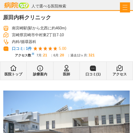
病院なび
人で選べる医院検索
原田内科クリニック
南宮崎駅
(駅から
北西に約460m
)
宮崎県宮崎市中村東2丁目7-10
内科
循環器科
口コミ:
1
件
5.00
※
21
20
321
アクセス数
7月
:
6月
:
過去12ヶ月:
医院トップ
診療案内
医師
口コミ(
1
)
アクセス