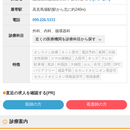
最寄駅
高見馬場駅
(駅から
北に約240m
)
電話
099-226-5333
外科
、
内科
、
循環器科
診療科目
近くの医療機関を診療科目から探す
オンライン診療
ネット受付
電話予約
夜間
日祝
女性医師
スマホ保険証
入院可
キッズ
クレカ
特徴
駐車場
英語
外国語
大病院
がん
在宅
訪問
DPC
バリアフリー
感染予防
セカンドオピニオン受診可
セカンドオピニオン情報提供可
地域連携
直近の求人を確認する
[PR]
医師の方
看護師の方
診療案内