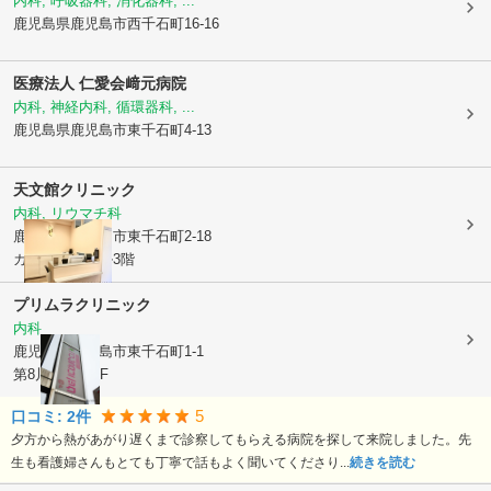
内科, 呼吸器科, 消化器科, ...
鹿児島県鹿児島市
西千石町16-16
医療法人 仁愛会
﨑元病院
内科, 神経内科, 循環器科, ...
鹿児島県鹿児島市
東千石町4-13
天文館クリニック
内科, リウマチ科
鹿児島県鹿児島市
東千石町2-18
カゴシマ旭ビル3階
プリムラクリニック
内科
鹿児島県鹿児島市
東千石町1-1
第8川北ビル6F
5
口コミ:
2
件
夕方から熱があがり遅くまで診察してもらえる病院を探して来院しました。先
生も看護婦さんもとても丁寧で話もよく聞いてくださり...
続きを読む