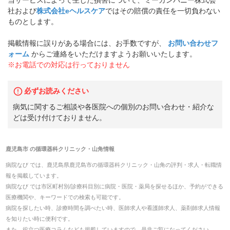
社および
株式会社eヘルスケア
ではその賠償の責任を一切負わない
ものとします。
掲載情報に誤りがある場合には、お手数ですが、
お問い合わせフ
ォーム
からご連絡をいただけますようお願いいたします。
※お電話での対応は行っておりません
必ずお読みください
病気に関するご相談や各医院への個別のお問い合わせ・紹介な
どは受け付けておりません。
鹿児島市
の
循環器科クリニック・山角
情報
病院なび では、
鹿児島県
鹿児島市
の
循環器科クリニック・山角
の
評判・求人・転職
情
報を掲載しています。
病院なび では市区町村別/診療科目別に病院・医院・薬局を探せるほか、予約ができる
医療機関や、キーワードでの検索も可能です。
病院を探したい時、診療時間を調べたい時、医師求人や看護師求人、薬剤師求人情報
を知りたい時に便利です。
また、役立つ医療コラムなども掲載していますので、是非ご覧になってください。