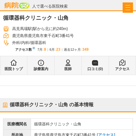
病院なび
人で選べる医院検索
循環器科クリニック・山角
高見馬場駅
(駅から
北に約240m
)
鹿児島県鹿児島市東千石町3番41号
外科
内科
循環器科
※
8
23
349
アクセス数
7月
:
6月
:
過去12ヶ月:
医院トップ
診療案内
医師
口コミ(
0
)
アクセス
循環器科クリニック・山角
の基本情報
医療機関名
循環器科クリニック・山角
所在地
鹿児島県鹿児島市東千石町3番41号
[アクセス]