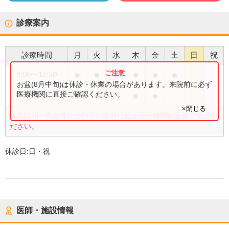
診療案内
診療時間
月
火
水
木
金
土
日
祝
●
●
●
●
●
●
9:00
〜
12:30
お盆(8月中旬)は休診・休業の場合があります。来院前に必ず
●
●
●
●
医療機関に直接ご確認ください。
15:30
〜
18:30
×閉じる
診療時間・内容等について、事前に必ず医療機関に直接ご確認く
ださい。
休診日:
日・祝
医師・施設情報