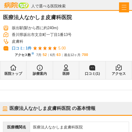
病院なび
人で選べる医院検索
医療法人なかしま皮膚科医院
坂出駅
(駅から
西に約240m
)
香川県坂出市文京町一丁目1番13号
皮膚科
口コミ:
1
件
5.00
※
52
63
700
アクセス数
7月
:
6月
:
過去12ヶ月:
医院トップ
診療案内
医師
口コミ(
1
)
アクセス
医療法人なかしま皮膚科医院
の基本情報
医療機関名
医療法人なかしま皮膚科医院