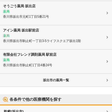
そうごう薬局 坂出店
薬局
香川県坂出市
元町1丁目5番21号
アイン薬局 坂出駅前店
薬局
香川県坂出市
駒止町一丁目3-5ライフスクエア坂出1階
有限会社フレンド調剤薬局 駅前店
薬局
香川県坂出市
駒止町1丁目4番24号
坂出市
の薬局一覧
各条件で他の医療機関を探す
乾癬
(
坂出市
)