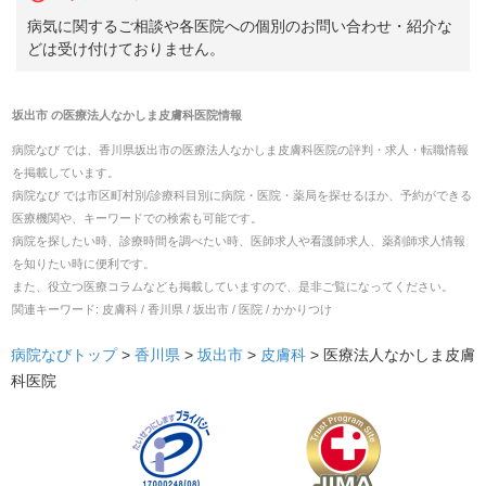
病気に関するご相談や各医院への個別のお問い合わせ・紹介な
どは受け付けておりません。
坂出市
の
医療法人なかしま皮膚科医院
情報
病院なび では、
香川県
坂出市
の
医療法人なかしま皮膚科医院
の
評判・求人・転職
情報
を掲載しています。
病院なび では市区町村別/診療科目別に病院・医院・薬局を探せるほか、予約ができる
医療機関や、キーワードでの検索も可能です。
病院を探したい時、診療時間を調べたい時、医師求人や看護師求人、薬剤師求人情報
を知りたい時に便利です。
また、役立つ医療コラムなども掲載していますので、是非ご覧になってください。
関連キーワード:
皮膚科 / 香川県 / 坂出市 / 医院 / かかりつけ
病院なびトップ
>
香川県
>
坂出市
>
皮膚科
>
医療法人なかしま皮膚
科医院