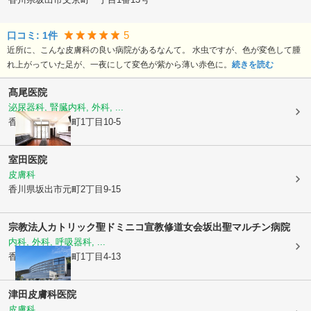
5
口コミ:
1
件
近所に、こんな皮膚科の良い病院があるなんて。 水虫ですが、色が変色して腫
れ上がっていた足が、一夜にして変色が紫から薄い赤色に。
続きを読む
髙尾医院
泌尿器科, 腎臓内科, 外科, ...
香川県坂出市
元町1丁目10-5
室田医院
皮膚科
香川県坂出市
元町2丁目9-15
宗教法人カトリック聖ドミニコ宣教修道女会
坂出聖マルチン病院
内科, 外科, 呼吸器科, ...
香川県坂出市
谷町1丁目4-13
津田皮膚科医院
皮膚科