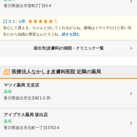
香川県坂出市
室町2丁目5-4
5
口コミ:
1
件
安心して通える。ちゃんと治してくれるからね。建物はイマイチだけど若い先
生だから知識が豊富なんだろうね。
続きを読む
坂出市(皮膚科)の病院・クリニック一覧
医療法人なかしま皮膚科医院
近隣の薬局
マツイ薬局 文京店
薬局
香川県坂出市
文京町1-2-35
アイプラス薬局 坂出店
薬局
香川県坂出市
元町一丁目3762-4