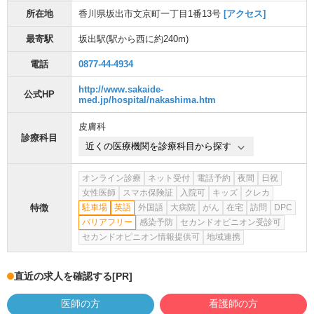
所在地
香川県坂出市文京町一丁目1番13号
[アクセス]
最寄駅
坂出駅
(駅から
西に約240m
)
電話
0877-44-4934
http://www.sakaide-
公式HP
med.jp/hospital/nakashima.htm
皮膚科
診療科目
近くの医療機関を診療科目から探す
オンライン診療
ネット受付
電話予約
夜間
日祝
女性医師
スマホ保険証
入院可
キッズ
クレカ
特徴
駐車場
英語
外国語
大病院
がん
在宅
訪問
DPC
バリアフリー
感染予防
セカンドオピニオン受診可
セカンドオピニオン情報提供可
地域連携
直近の求人を確認する
[PR]
医師の方
看護師の方