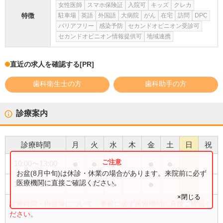
女性医師
スマホ保険証
入院可
キッズ
クレカ
特徴
駐車場
英語
外国語
大病院
がん
在宅
訪問
DPC
バリアフリー
感染予防
セカンドオピニオン受診可
セカンドオピニオン情報提供可
地域連携
直近の求人を確認する
[PR]
歯科衛生士の方
歯科助手の方
診療案内
診療時間
月
火
水
木
金
土
日
祝
●
●
●
●
●
10:00
〜
13:00
お盆(8月中旬)は休診・休業の場合があります。来院前に必ず
●
●
●
●
医療機関に直接ご確認ください。
15:00
〜
19:00
×閉じる
診療時間・内容等について、事前に必ず医療機関に直接ご確認く
ださい。