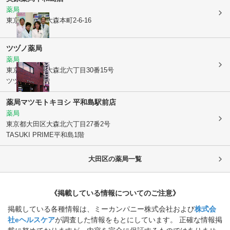
薬局
東京都大田区
大森本町2-6-16
ツヅノ薬局
薬局
東京都大田区
大森北六丁目30番15号
ツヅノビル2階
薬局マツモトキヨシ 平和島駅前店
薬局
東京都大田区
大森北六丁目27番2号
TASUKI PRIME平和島1階
大田区
の薬局一覧
《掲載している情報についてのご注意》
掲載している各種情報は、ミーカンパニー株式会社および
株式会
社eヘルスケア
が調査した情報をもとにしています。 正確な情報掲