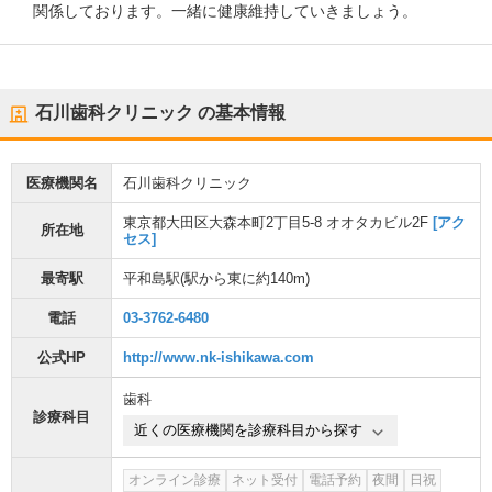
関係しております。一緒に健康維持していきましょう。
石川歯科クリニック
の基本情報
医療機関名
石川歯科クリニック
東京都大田区大森本町2丁目5-8 オオタカビル2F
[アク
所在地
セス]
最寄駅
平和島駅
(駅から
東に約140m
)
電話
03-3762-6480
公式HP
http://www.nk-ishikawa.com
歯科
診療科目
近くの医療機関を診療科目から探す
オンライン診療
ネット受付
電話予約
夜間
日祝