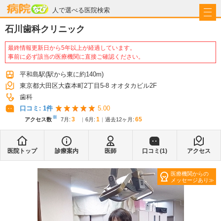
病院なび
人で選べる医院検索
石川歯科クリニック
最終情報更新日から5年以上が経過しています。
事前に必ず該当の医療機関に直接ご確認ください。
平和島駅
(駅から
東に約140m
)
東京都大田区大森本町2丁目5-8 オオタカビル2F
歯科
口コミ:
1
件
5.00
※
3
1
65
アクセス数
7月
:
6月
:
過去12ヶ月:
医院トップ
診療案内
医師
口コミ(
1
)
アクセス
医療機関からの
メッセージあり