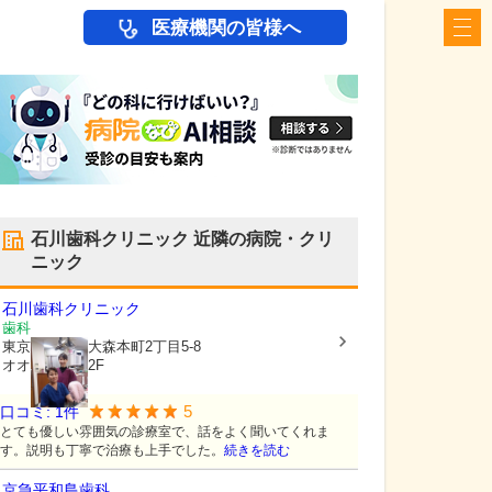
医療機関の皆様へ
石川歯科クリニック
近隣の病院・クリ
ニック
石川歯科クリニック
歯科
東京都大田区
大森本町2丁目5-8
オオタカビル2F
5
口コミ:
1
件
とても優しい雰囲気の診療室で、話をよく聞いてくれま
す。説明も丁寧で治療も上手でした。
続きを読む
京急平和島歯科