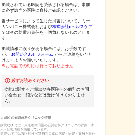
掲載されている医院を受診される場合は、事前
に必ず該当の医院に直接ご確認ください。
当サービスによって生じた損害について、ミー
カンパニー株式会社および
株式会社eヘルスケア
ではその賠償の責任を一切負わないものとしま
す。
掲載情報に誤りがある場合には、お手数です
が、
お問い合わせフォーム
からご連絡をいただ
けますようお願いいたします。
※お電話での対応は行っておりません
必ずお読みください
病気に関するご相談や各医院への個別のお問
い合わせ・紹介などは受け付けておりませ
ん。
大田区
の
石川歯科クリニック
情報
病院なび では、
東京都
大田区
の
石川歯科クリニック
の
評判・求
人・転職
情報を掲載しています。
病院なび では市区町村別/診療科目別に病院・医院・薬局を探せ