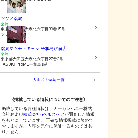
ツヅノ薬局
薬局
東京都大田区
大森北六丁目30番15号
ツヅノビル2階
薬局マツモトキヨシ 平和島駅前店
薬局
東京都大田区
大森北六丁目27番2号
TASUKI PRIME平和島1階
大田区
の薬局一覧
《掲載している情報についてのご注意》
掲載している各種情報は、ミーカンパニー株式
会社および
株式会社eヘルスケア
が調査した情報
をもとにしています。 正確な情報掲載に努めて
おりますが、内容を完全に保証するものではあ
りません。