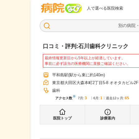
病院なび
人で選べる医院検索
口コミ・評判:
石川歯科クリニック
最終情報更新日から5年以上が経過しています。
事前に必ず該当の医療機関に直接ご確認ください。
平和島駅
(駅から
東に約140m
)
東京都大田区大森本町2丁目5-8 オオタカビル2F
歯科
※
3
1
65
アクセス数
7月
:
6月
:
過去12ヶ月:
医院トップ
診療案内