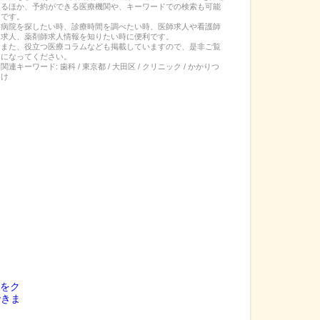
るほか、予約ができる医療機関や、キーワードでの検索も可能
です。
病院を探したい時、診療時間を調べたい時、医師求人や看護師
求人、薬剤師求人情報を知りたい時に便利です。
また、役立つ医療コラムなども掲載していますので、是非ご覧
になってください。
関連キーワード:
歯科 / 東京都 / 大田区 / クリニック / かかりつ
け