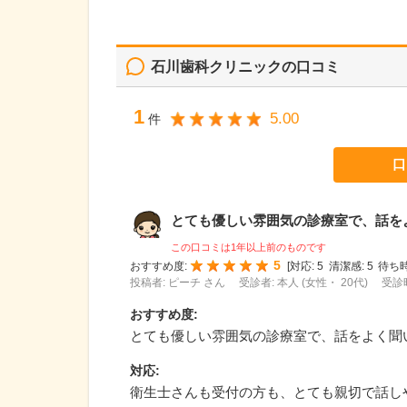
石川歯科クリニック
の口コミ
1
5.00
件
口
とても優しい雰囲気の診療室で、話をよく
この口コミは1年以上前のものです
5
おすすめ度:
[
対応:
5
清潔感:
5
待ち時
投稿者: ピーチ さん
受診者: 本人 (女性・ 20代)
受診時
おすすめ度
:
とても優しい雰囲気の診療室で、話をよく聞
対応
:
衛生士さんも受付の方も、とても親切で話し