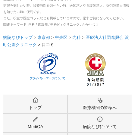
病院を探したい時、診療時間を調べたい時、医師求人や看護師求人、薬剤師求人情報
を知りたい時に便利です。
また、役立つ医療コラムなども掲載していますので、是非ご覧になってください。
関連キーワード:
内科 / 東京都 / 中央区 / クリニック / かかりつけ
病院なびトップ
>
東京都
>
中央区
>
内科
>
医療法人社団進興会 浜
町公園クリニック
>
口コミ
プライバシーマークについて
トップ
医療機関の皆様へ
MediQA
病院なびについて