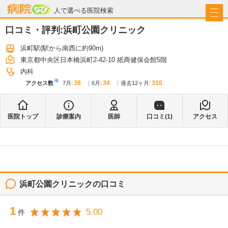
病院なび
人で選べる医院検索
口コミ・評判:
浜町公園クリニック
浜町駅
(駅から
南西に約90m
)
東京都中央区日本橋浜町2-42-10 紙商健保会館5階
内科
※
38
34
310
アクセス数
7月
:
6月
:
過去12ヶ月:
医院トップ
診療案内
医師
口コミ(
1
)
アクセス
浜町公園クリニック
の口コミ
1
5.00
件