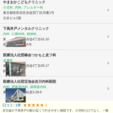
やまおかこどもクリニック
小児科, 内科, アレルギー科
東京都世田谷区
赤堤四丁目20番1号
古谷ビル1階
下高井戸メンタルクリニック
内科, 心療内科, 精神科, ...
東京都世田谷区
赤堤4丁目41-10
第3通南ビル2階A号
医療法人社団椿会
つかもと皮フ科
皮膚科
東京都世田谷区
赤堤4丁目45-17
鈴木ビル1階
医療法人社団宝池会
吉川内科医院
内科, 呼吸器内科, 循環器内科, ...
東京都世田谷区
松原3-28-8
4
口コミ:
1
件
京王線の下高井戸の駅の近くで行きやすい病院です。小児科だけでなく、一般