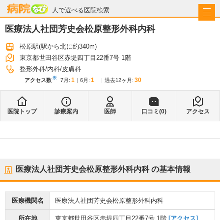
病院なび
人で選べる医院検索
医療法人社団芳史会松原整形外科内科
松原駅
(駅から
北に約340m
)
東京都世田谷区赤堤四丁目22番7号 1階
整形外科
内科
皮膚科
※
1
1
30
アクセス数
7月
:
6月
:
過去12ヶ月:
医院トップ
診療案内
医師
口コミ(
0
)
アクセス
医療法人社団芳史会松原整形外科内科
の基本情報
医療機関名
医療法人社団芳史会松原整形外科内科
所在地
東京都世田谷区赤堤四丁目22番7号 1階
[アクセス]