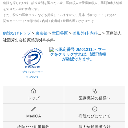
病院を探したい時、診療時間を調べたい時、医師求人や看護師求人、薬剤師求人情報
を知りたい時に便利です。
また、役立つ医療コラムなども掲載していますので、是非ご覧になってください。
関連キーワード:
整形外科 / 内科 / 皮膚科 / 世田谷区 / かかりつけ
病院なびトップ
>
東京都
>
世田谷区
>
整形外科
内科
... >
医療法人
社団芳史会松原整形外科内科
プライバシーマー
クについて
トップ
医療機関の皆様へ
MediQA
病院なびについて
病院なび利用規約
個人情報保護方針