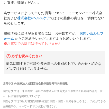
に直接ご確認ください。
当サービスによって生じた損害について、ミーカンパニー株式会
社および
株式会社eヘルスケア
ではその賠償の責任を一切負わない
ものとします。
掲載情報に誤りがある場合には、お手数ですが、
お問い合わせフ
ォーム
からご連絡をいただけますようお願いいたします。
※お電話での対応は行っておりません
必ずお読みください
病気に関するご相談や各医院への個別のお問い合わせ・紹介な
どは受け付けておりません。
世田谷区
の
医療法人社団芳史会松原整形外科内科
情報
病院なび では、
東京都
世田谷区
の
医療法人社団芳史会松原整形外科内科
の
評判・求
人・転職
情報を掲載しています。
病院なび では市区町村別/診療科目別に病院・医院・薬局を探せるほか、予約ができる
医療機関や、キーワードでの検索も可能です。