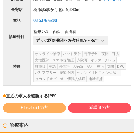
最寄駅
松原駅
(駅から
北に約340m
)
電話
03-5376-6200
整形外科
、
内科
、
皮膚科
診療科目
近くの医療機関を診療科目から探す
オンライン診療
ネット受付
電話予約
夜間
日祝
女性医師
スマホ保険証
入院可
キッズ
クレカ
特徴
駐車場
英語
外国語
大病院
がん
在宅
訪問
DPC
バリアフリー
感染予防
セカンドオピニオン受診可
セカンドオピニオン情報提供可
地域連携
直近の求人を確認する
[PR]
PT/OT/STの方
看護師の方
診療案内