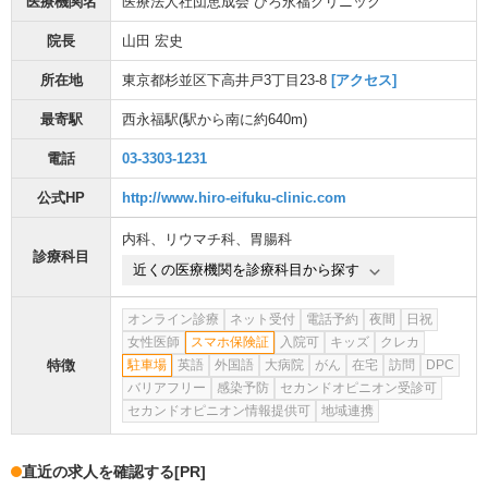
医療機関名
医療法人社団恵成会 ひろ永福クリニック
院長
山田 宏史
所在地
東京都杉並区下高井戸3丁目23-8
[アクセス]
最寄駅
西永福駅
(駅から
南に約640m
)
電話
03-3303-1231
公式HP
http://www.hiro-eifuku-clinic.com
内科
、
リウマチ科
、
胃腸科
診療科目
近くの医療機関を診療科目から探す
オンライン診療
ネット受付
電話予約
夜間
日祝
女性医師
スマホ保険証
入院可
キッズ
クレカ
特徴
駐車場
英語
外国語
大病院
がん
在宅
訪問
DPC
バリアフリー
感染予防
セカンドオピニオン受診可
セカンドオピニオン情報提供可
地域連携
直近の求人を確認する
[PR]