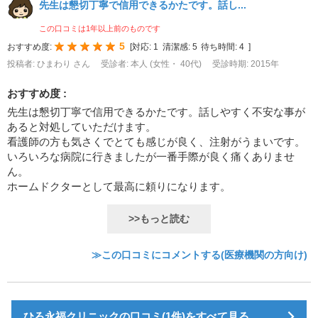
先生は懇切丁寧で信用できるかたです。話し...
この口コミは1年以上前のものです
5
おすすめ度:
[
対応:
1
清潔感:
5
待ち時間:
4
]
投稿者: ひまわり さん
受診者: 本人 (女性・ 40代)
受診時期: 2015年
おすすめ度 :
先生は懇切丁寧で信用できるかたです。話しやすく不安な事が
あると対処していただけます。
看護師の方も気さくでとても感じが良く、注射がうまいです。
いろいろな病院に行きましたが一番手際が良く痛くありませ
ん。
ホームドクターとして最高に頼りになります。
>>もっと読む
≫この口コミにコメントする(医療機関の方向け)
ひろ永福クリニックの口コミ(1件)をすべて見る