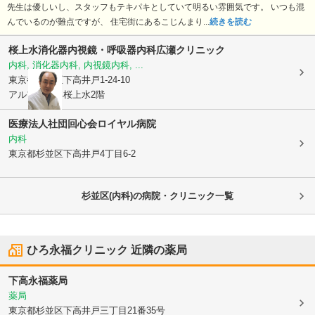
先生は優しいし、スタッフもテキパキとしていて明るい雰囲気です。 いつも混
んでいるのが難点ですが、 住宅街にあるこじんまり...
続きを読む
桜上水消化器内視鏡・呼吸器内科広瀬クリニック
内科, 消化器内科, 内視鏡内科, ...
東京都杉並区
下高井戸1-24-10
アルフィーネ桜上水2階
医療法人社団回心会
ロイヤル病院
内科
東京都杉並区
下高井戸4丁目6-2
杉並区(内科)の病院・クリニック一覧
ひろ永福クリニック
近隣の薬局
下高永福薬局
薬局
東京都杉並区
下高井戸三丁目21番35号