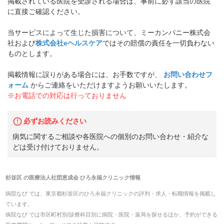
掲載されている医院を受診される場合は、事前に必ず該当の医院
に直接ご確認ください。
当サービスによって生じた損害について、ミーカンパニー株式会
社および
株式会社eヘルスケア
ではその賠償の責任を一切負わない
ものとします。
掲載情報に誤りがある場合には、お手数ですが、
お問い合わせフ
ォーム
からご連絡をいただけますようお願いいたします。
※お電話での対応は行っておりません
必ずお読みください
病気に関するご相談や各医院への個別のお問い合わせ・紹介な
どは受け付けておりません。
杉並区
の
医療法人社団恵成会 ひろ永福クリニック
情報
病院なび では、
東京都
杉並区
の
ひろ永福クリニック
の
評判・求人・転職
情報を掲載し
ています。
病院なび では市区町村別/診療科目別に病院・医院・薬局を探せるほか、予約ができる