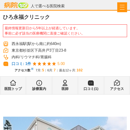
病院なび
人で選べる医院検索
ひろ永福クリニック
最終情報更新日から5年以上が経過しています。
事前に必ず該当の医療機関に直接ご確認ください。
西永福駅
(駅から
南に約640m
)
東京都杉並区下高井戸3丁目23-8
内科
リウマチ科
胃腸科
口コミ:
1
件
5.00
※
5
7
102
アクセス数
7月
:
6月
:
過去12ヶ月:
医院トップ
診療案内
医師
口コミ(
1
)
アクセス