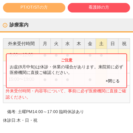
PT/OT/STの方
看護師の方
診療案内
外来受付時間
月
火
水
木
金
土
日
祝
●
●
●
●
●
9:00
〜
12:00
●
お盆(8月中旬)は休診・休業の場合があります。来院前に必ず
14:00
〜
17:00
医療機関に直接ご確認ください。
●
●
●
●
15:00
〜
19:00
×閉じる
外来受付時間・内容等について、事前に必ず医療機関に直接ご確
認ください。
備考:
土曜PM14:00～17:00 臨時休診あり
休診日:
木・日・祝