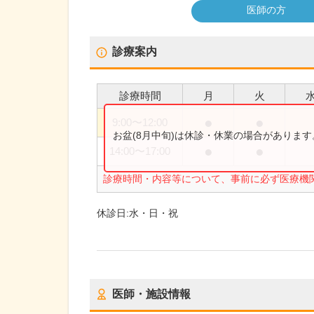
医師の方
診療案内
診療時間
月
火
●
●
9:00
〜
12:00
お盆(8月中旬)は休診・休業の場合がありま
●
●
14:00
〜
17:00
診療時間・内容等について、事前に必ず医療機
休診日:
水・日・祝
医師・施設情報