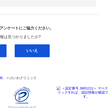
び
アンケートにご協力ください。
報は見つかりましたか?
いいえ
科
... >
けいわクリニック
プライバシーマークについて