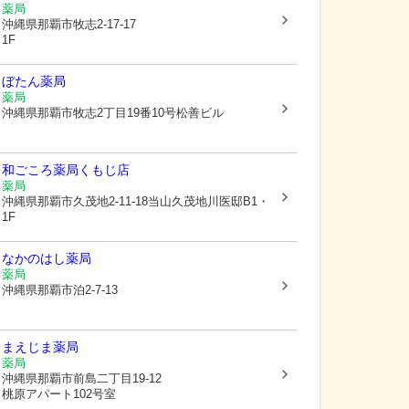
薬局
沖縄県那覇市
牧志2-17-17
1F
ぼたん薬局
薬局
沖縄県那覇市
牧志2丁目19番10号松善ビル
和ごころ薬局くもじ店
薬局
沖縄県那覇市
久茂地2-11-18当山久茂地川医邸B1・
1F
なかのはし薬局
薬局
沖縄県那覇市
泊2-7-13
まえじま薬局
薬局
沖縄県那覇市
前島二丁目19-12
桃原アパート102号室