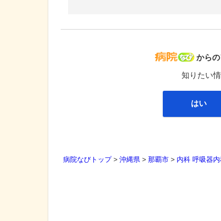
病院な
からの
知りたい情
はい
病院なびトップ
>
沖縄県
>
那覇市
>
内科
呼吸器内