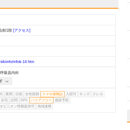
会館1階
[アクセス]
iikiinfo/infok-14.htm
呼吸器内科
す
約
夜間
日祝
女性医師
スマホ保険証
入院可
キッズ
クレカ
在宅
訪問
DPC
バリアフリー
感染予防
オピニオン情報提供可
地域連携