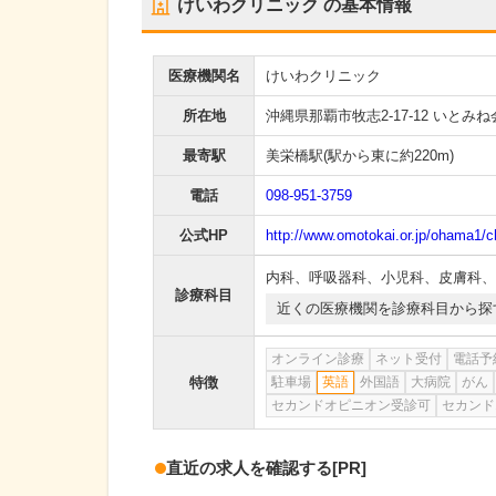
けいわクリニック
の基本情報
医療機関名
けいわクリニック
所在地
沖縄県那覇市牧志2-17-12 いとみね
最寄駅
美栄橋駅
(駅から
東に約220m
)
電話
098-951-3759
公式HP
http://www.omotokai.or.jp/ohama1/ch
内科
、
呼吸器科
、
小児科
、
皮膚科
、
診療科目
近くの医療機関を診療科目から探
オンライン診療
ネット受付
電話予
特徴
駐車場
英語
外国語
大病院
がん
セカンドオピニオン受診可
セカンド
直近の求人を確認する
[PR]