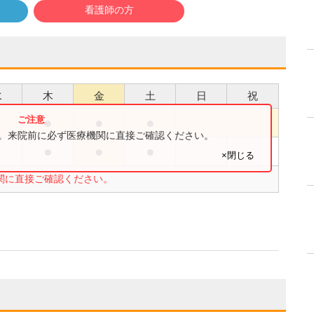
看護師の方
水
木
金
土
日
祝
●
●
●
す。来院前に必ず医療機関に直接ご確認ください。
●
●
●
×閉じる
関に直接ご確認ください。