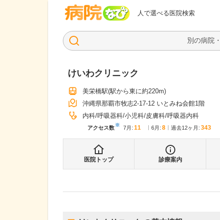
病院なび
人で選べる医院検索
けいわクリニック
美栄橋駅
(駅から
東に約220m
)
沖縄県那覇市牧志2-17-12 いとみね会館1階
内科
呼吸器科
小児科
皮膚科
呼吸器内科
※
11
8
343
アクセス数
7月
:
6月
:
過去12ヶ月:
医院トップ
診療案内