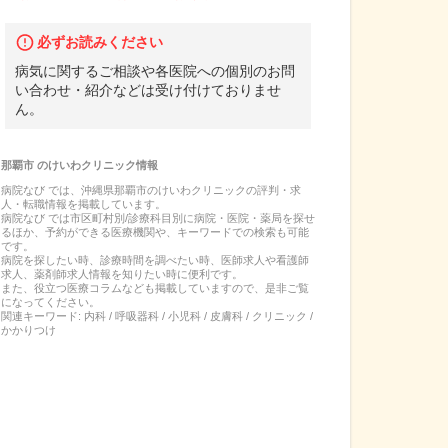
必ずお読みください
病気に関するご相談や各医院への個別のお問
い合わせ・紹介などは受け付けておりませ
ん。
那覇市
の
けいわクリニック
情報
病院なび では、
沖縄県
那覇市
の
けいわクリニック
の
評判・求
人・転職
情報を掲載しています。
病院なび では市区町村別/診療科目別に病院・医院・薬局を探せ
るほか、予約ができる医療機関や、キーワードでの検索も可能
です。
病院を探したい時、診療時間を調べたい時、医師求人や看護師
求人、薬剤師求人情報を知りたい時に便利です。
また、役立つ医療コラムなども掲載していますので、是非ご覧
になってください。
関連キーワード:
内科 / 呼吸器科 / 小児科 / 皮膚科 / クリニック /
かかりつけ