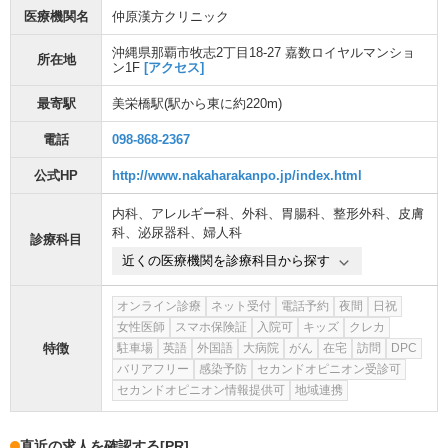
医療機関名
仲原漢方クリニック
沖縄県那覇市牧志2丁目18-27 嘉数ロイヤルマンショ
所在地
ン1F
[アクセス]
最寄駅
美栄橋駅
(駅から
東に約220m
)
電話
098-868-2367
公式HP
http://www.nakaharakanpo.jp/index.html
内科
、
アレルギー科
、
外科
、
胃腸科
、
整形外科
、
皮膚
科
、
泌尿器科
、
婦人科
診療科目
近くの医療機関を診療科目から探す
オンライン診療
ネット受付
電話予約
夜間
日祝
女性医師
スマホ保険証
入院可
キッズ
クレカ
特徴
駐車場
英語
外国語
大病院
がん
在宅
訪問
DPC
バリアフリー
感染予防
セカンドオピニオン受診可
セカンドオピニオン情報提供可
地域連携
直近の求人を確認する
[PR]