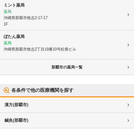
ミント薬局
薬局
沖縄県那覇市
牧志2-17-17
1F
ぼたん薬局
薬局
沖縄県那覇市
牧志2丁目19番10号松善ビル
那覇市
の薬局一覧
各条件で他の医療機関を探す
漢方
(
那覇市
)
鍼灸
(
那覇市
)