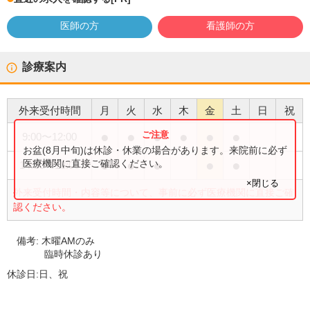
医師の方
看護師の方
診療案内
外来受付時間
月
火
水
木
金
土
日
祝
●
●
●
●
●
●
9:00
〜
12:00
お盆(8月中旬)は休診・休業の場合があります。来院前に必ず
●
●
●
●
●
医療機関に直接ご確認ください。
14:30
〜
18:00
×閉じる
外来受付時間・内容等について、事前に必ず医療機関に直接ご確
認ください。
備考:
木曜AMのみ
臨時休診あり
休診日:
日、祝