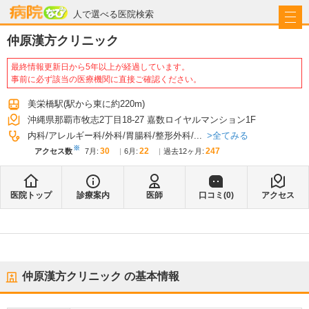
病院なび
人で選べる医院検索
仲原漢方クリニック
最終情報更新日から5年以上が経過しています。
事前に必ず該当の医療機関に直接ご確認ください。
美栄橋駅
(駅から
東に約220m
)
沖縄県那覇市牧志2丁目18-27 嘉数ロイヤルマンション1F
全てみる
内科
アレルギー科
外科
胃腸科
整形外科
...
※
30
22
247
アクセス数
7月
:
6月
:
過去12ヶ月:
医院トップ
診療案内
医師
口コミ(
0
)
アクセス
仲原漢方クリニック
の基本情報