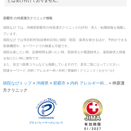
どは受け付けておりません。
那覇市
の
仲原漢方クリニック
情報
病院なび では、
沖縄県
那覇市
の
仲原漢方クリニック
の
評判・求人・転職
情報を掲載し
ています。
病院なび では市区町村別/診療科目別に病院・医院・薬局を探せるほか、予約ができる
医療機関や、キーワードでの検索も可能です。
病院を探したい時、診療時間を調べたい時、医師求人や看護師求人、薬剤師求人情報
を知りたい時に便利です。
また、役立つ医療コラムなども掲載していますので、是非ご覧になってください。
関連キーワード:
内科 / アレルギー科 / 外科 / 胃腸科 / クリニック / かかりつけ
病院なびトップ
>
沖縄県
>
那覇市
>
内科
アレルギー科
... >
仲原漢
方クリニック
プライバシーマークについて