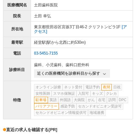
医療機関名
土田歯科医院
院長
土田 幸弘
東京都世田谷区宮坂3丁目46-2 クリフトンビラ1F
[ア
所在地
クセス]
最寄駅
経堂駅
(駅から
北西に約530m
)
電話
03-5451-7155
歯科
、
小児歯科
、
歯科口腔外科
診療科目
近くの医療機関を診療科目から探す
オンライン診療
ネット受付
電話予約
夜間
日祝
女性医師
スマホ保険証
入院可
キッズ
クレカ
特徴
駐車場
英語
外国語
大病院
がん
在宅
訪問
DPC
バリアフリー
感染予防
セカンドオピニオン受診可
セカンドオピニオン情報提供可
地域連携
直近の求人を確認する
[PR]