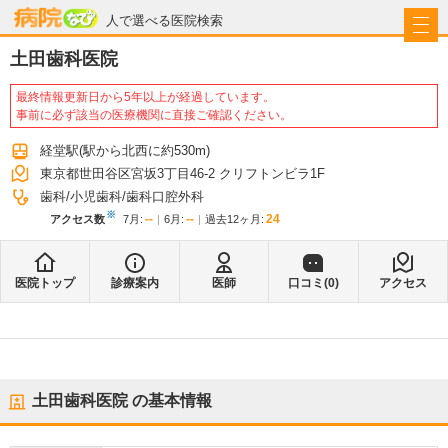
病院なび
人で選べる医院検索
土田歯科医院
最終情報更新日から5年以上が経過しています。
事前に必ず該当の医療機関に直接ご確認ください。
経堂駅
(駅から
北西に約530m
)
東京都世田谷区宮坂3丁目46-2 クリフトンビラ1F
歯科
小児歯科
歯科口腔外科
※
--
--
24
アクセス数
7月
:
6月
:
過去12ヶ月:
医院トップ
診療案内
医師
口コミ(
0
)
アクセス
土田歯科医院
の基本情報