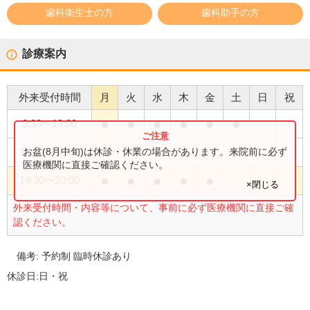
歯科衛生士の方
歯科助手の方
診療案内
外来受付時間
月
火
水
木
金
土
日
祝
●
●
●
●
●
●
9:30
〜
13:00
●
お盆(8月中旬)は休診・休業の場合があります。来院前に必ず
14:30
〜
18:00
医療機関に直接ご確認ください。
●
●
●
●
●
14:30
〜
20:00
×閉じる
外来受付時間・内容等について、事前に必ず医療機関に直接ご確
認ください。
備考:
予約制 臨時休診あり
休診日:
日・祝