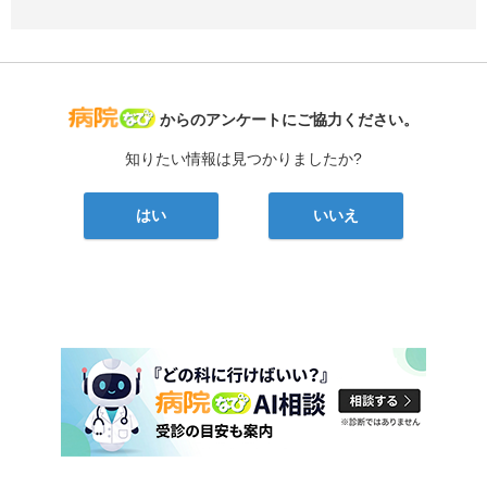
病院なび
からのアンケートにご協力ください。
知りたい情報は見つかりましたか?
はい
いいえ