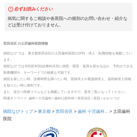
必ずお読みください
病気に関するご相談や各医院への個別のお問い合わせ・紹介な
どは受け付けておりません。
世田谷区
の
土田歯科医院
情報
病院なび では、
東京都
世田谷区
の
土田歯科医院
の
評判・求人・転職
情報を掲載してい
ます。
病院なび では市区町村別/診療科目別に病院・医院・薬局を探せるほか、予約ができる
医療機関や、キーワードでの検索も可能です。
病院を探したい時、診療時間を調べたい時、医師求人や看護師求人、薬剤師求人情報
を知りたい時に便利です。
また、役立つ医療コラムなども掲載していますので、是非ご覧になってください。
関連キーワード:
歯科 / 小児歯科 / 歯科口腔外科 / 世田谷区 / 医院 / かかりつけ
病院なびトップ
>
東京都
>
世田谷区
>
歯科
小児歯科
... >
土田歯科
医院