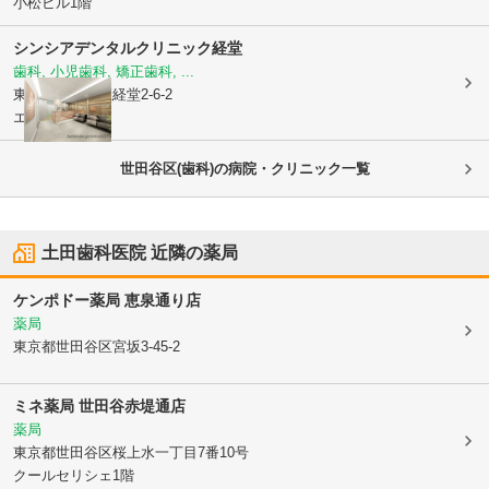
小松ビル1階
シンシアデンタルクリニック経堂
歯科, 小児歯科, 矯正歯科, ...
東京都世田谷区
経堂2-6-2
エルニウ2 1階
世田谷区(歯科)の病院・クリニック一覧
土田歯科医院
近隣の薬局
ケンポドー薬局 恵泉通り店
薬局
東京都世田谷区
宮坂3-45-2
ミネ薬局 世田谷赤堤通店
薬局
東京都世田谷区
桜上水一丁目7番10号
クールセリシェ1階