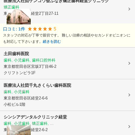
医療法人社団ケンコウ会
ふなき矯正歯科経堂クリニック
矯正歯科
東京都世田谷区
経堂2丁目27-11
5
口コミ:
1
件
スタッフの対応が丁寧で親切です。 難しい治療の相談やセカンドオピニオンに
も対応して下さいます。
続きを読む
土田歯科医院
歯科, 小児歯科, 歯科口腔外科
東京都世田谷区
宮坂3丁目46-2
クリフトンビラ1F
医療法人社団千丸
さくらい歯科医院
歯科, 小児歯科
東京都世田谷区
経堂2-6-6
小松ビル1階
シンシアデンタルクリニック経堂
歯科, 小児歯科, 矯正歯科, ...
東京都世田谷区
経堂2-6-2