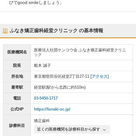
びでgood smileしましょう。
ふなき矯正歯科経堂クリニック
の基本情報
医療法人社団ケンコウ会 ふなき矯正歯科経堂クリニ
医療機関名
ック
院長
船木 誠子
所在地
東京都世田谷区経堂2丁目27-11
[アクセス]
最寄駅
経堂駅
(駅から
北西に約510m
)
電話
03-5450-1717
公式HP
https://funaki-oc.jp/
矯正歯科
診療科目
近くの医療機関を診療科目から探す