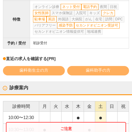
オンライン診療
ネット受付
電話予約
夜間
日祝
女性医師
スマホ保険証
入院可
キッズ
クレカ
特徴
駐車場
英語
外国語
大病院
がん
在宅
訪問
DPC
バリアフリー
感染予防
セカンドオピニオン受診可
セカンドオピニオン情報提供可
地域連携
予約 / 受付
初診受付
直近の求人を確認する
[PR]
歯科衛生士の方
歯科助手の方
診療案内
診療時間
月
火
水
木
金
土
日
祝
●
●
10:00
〜
12:30
●
●
●
10:30
〜
13:00