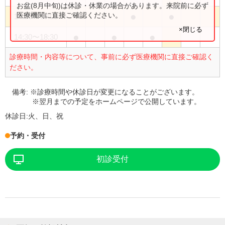
お盆(8月中旬)は休診・休業の場合があります。来院前に必ず
●
●
医療機関に直接ご確認ください。
14:00
〜
18:00
×閉じる
●
●
●
14:30
〜
18:30
診療時間・内容等について、事前に必ず医療機関に直接ご確認く
ださい。
備考:
※診療時間や休診日が変更になることがございます。
※翌月までの予定をホームページで公開しています。
休診日:
火、日、祝
予約・受付
初診受付