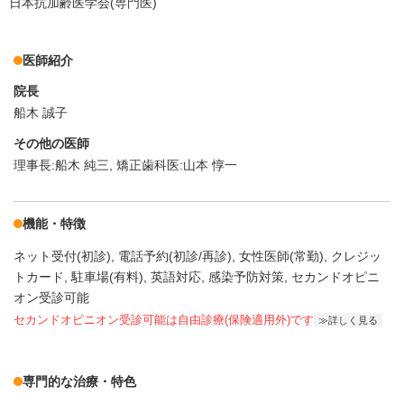
日本抗加齢医学会(専門医)
医師紹介
院長
船木 誠子
その他の医師
理事長:船木 純三, 矯正歯科医:山本 惇一
機能・特徴
ネット受付(初診)
電話予約(初診/再診)
女性医師(常勤)
クレジッ
トカード
駐車場(有料)
英語対応
感染予防対策
セカンドオピニ
オン受診可能
セカンドオピニオン受診可能
は自由診療(保険適用外)です
詳しく見る
専門的な治療・特色