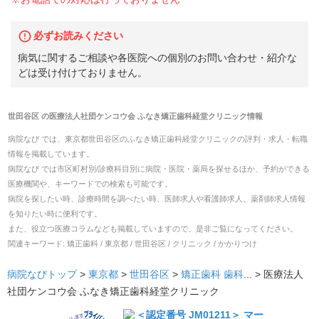
必ずお読みください
病気に関するご相談や各医院への個別のお問い合わせ・紹介な
どは受け付けておりません。
世田谷区
の
医療法人社団ケンコウ会 ふなき矯正歯科経堂クリニック
情報
病院なび では、
東京都
世田谷区
の
ふなき矯正歯科経堂クリニック
の
評判・求人・転職
情報を掲載しています。
病院なび では市区町村別/診療科目別に病院・医院・薬局を探せるほか、予約ができる
医療機関や、キーワードでの検索も可能です。
病院を探したい時、診療時間を調べたい時、医師求人や看護師求人、薬剤師求人情報
を知りたい時に便利です。
また、役立つ医療コラムなども掲載していますので、是非ご覧になってください。
関連キーワード:
矯正歯科 / 東京都 / 世田谷区 / クリニック / かかりつけ
病院なびトップ
>
東京都
>
世田谷区
>
矯正歯科
歯科
... >
医療法人
社団ケンコウ会 ふなき矯正歯科経堂クリニック