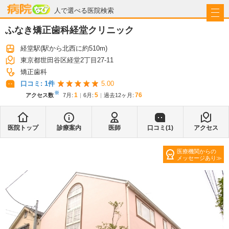
病院なび
人で選べる医院検索
ふなき矯正歯科経堂クリニック
経堂駅
(駅から
北西に約510m
)
東京都世田谷区経堂2丁目27-11
矯正歯科
口コミ:
1
件
5.00
※
1
5
76
アクセス数
7月
:
6月
:
過去12ヶ月:
医院トップ
診療案内
医師
口コミ(
1
)
アクセス
医療機関からの
メッセージあり