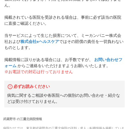
ん。
掲載されている医院を受診される場合は、事前に必ず該当の医院
に直接ご確認ください。
当サービスによって生じた損害について、ミーカンパニー株式会
社および
株式会社eヘルスケア
ではその賠償の責任を一切負わない
ものとします。
掲載情報に誤りがある場合には、お手数ですが、
お問い合わせフ
ォーム
からご連絡をいただけますようお願いいたします。
※お電話での対応は行っておりません
必ずお読みください
病気に関するご相談や各医院への個別のお問い合わせ・紹介な
どは受け付けておりません。
武蔵野市
の
三鷹北病院
情報
病院なび では、
東京都
武蔵野市
の
三鷹北病院
の
評判・求人・転職
情報を掲載していま