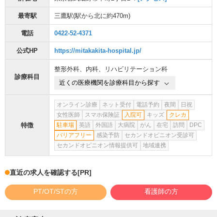
最寄駅
三鷹駅
(駅から
北に約470m
)
電話
0422-52-4371
公式HP
https://mitakakita-hospital.jp/
整形外科
、
内科
、
リハビリテーション科
診療科目
近くの医療機関を診療科目から探す
オンライン診療
ネット受付
電話予約
夜間
日祝
女性医師
スマホ保険証
入院可
キッズ
クレカ
特徴
駐車場
英語
外国語
大病院
がん
在宅
訪問
DPC
バリアフリー
感染予防
セカンドオピニオン受診可
セカンドオピニオン情報提供可
地域連携
直近の求人を確認する
[PR]
PT/OT/STの方
看護師の方