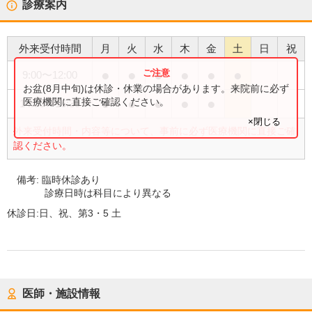
診療案内
外来受付時間
月
火
水
木
金
土
日
祝
●
●
●
●
●
●
9:00
〜
12:00
お盆(8月中旬)は休診・休業の場合があります。来院前に必ず
●
●
●
●
●
医療機関に直接ご確認ください。
14:00
〜
16:30
×閉じる
外来受付時間・内容等について、事前に必ず医療機関に直接ご確
認ください。
備考:
臨時休診あり
診療日時は科目により異なる
休診日:
日、祝、第3・5 土
医師・施設情報