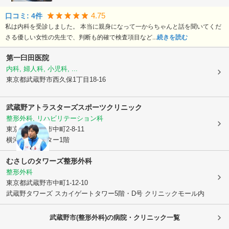
4.75
口コミ:
4
件
私は内科を受診しました。 本当に親身になって一からちゃんと話を聞いてくだ
さる優しい女性の先生で、判断も的確で検査項目など...
続きを読む
第一臼田医院
内科, 婦人科, 小児科, ...
東京都武蔵野市
西久保1丁目18-16
武蔵野アトラスターズスポーツクリニック
整形外科, リハビリテーション科
東京都武蔵野市
中町2-8-11
横河診療センター1階
むさしのタワーズ整形外科
整形外科
東京都武蔵野市
中町1-12-10
武蔵野タワーズ スカイゲートタワー5階・D号 クリニックモール内
武蔵野市(整形外科)の病院・クリニック一覧