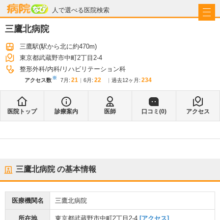
病院なび
人で選べる医院検索
三鷹北病院
三鷹駅
(駅から
北に約470m
)
東京都武蔵野市中町2丁目2-4
整形外科
内科
リハビリテーション科
※
21
22
234
アクセス数
7月
:
6月
:
過去12ヶ月:
医院トップ
診療案内
医師
口コミ(
0
)
アクセス
三鷹北病院
の基本情報
医療機関名
三鷹北病院
所在地
東京都武蔵野市中町2丁目2-4
[アクセス]