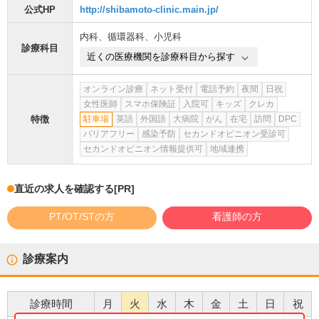
公式HP
http://shibamoto-clinic.main.jp/
内科
、
循環器科
、
小児科
診療科目
近くの医療機関を診療科目から探す
オンライン診療
ネット受付
電話予約
夜間
日祝
女性医師
スマホ保険証
入院可
キッズ
クレカ
特徴
駐車場
英語
外国語
大病院
がん
在宅
訪問
DPC
バリアフリー
感染予防
セカンドオピニオン受診可
セカンドオピニオン情報提供可
地域連携
直近の求人を確認する
[PR]
PT/OT/STの方
看護師の方
診療案内
診療時間
月
火
水
木
金
土
日
祝