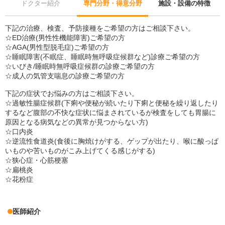
ドクター紹介
専門分野・得意分野
施設・設備の特徴
下記の治療、検査、予防接種をご希望の方はご相談下さい。
☆ED治療(男性性機能障害)ご希望の方
☆AGA(男性型脱毛症)ご希望の方
☆睡眠障害(不眠症、睡眠時無呼吸症候群など)診療ご希望の方
☆いびき/睡眠時無呼吸症候群の診療ご希望の方
☆成人の気管支喘息の診療ご希望の方
下記の症状でお悩みの方はご相談下さい。
☆過敏性腸症候群(下痢や便秘が続いたり下痢と便秘を繰り返したり
するなど腹部の不快な症状に悩まされているが検査をしても胃腸に
原因となる病気などの異常が見つからない方)
☆口内炎
☆逆流性食道炎(食後に胸焼けがする、ゲップが出たり、喉に酸っぱ
いものや苦いものがこみ上げてくる感じがする)
☆狭心症・心筋梗塞
☆扁桃炎
☆花粉症
医師紹介