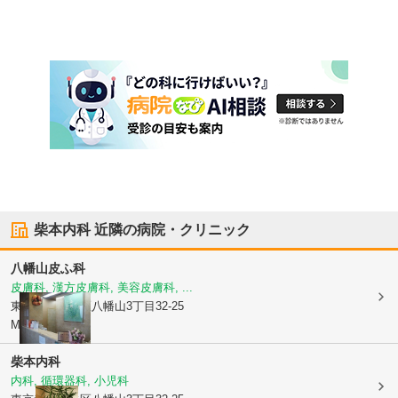
柴本内科
近隣の病院・クリニック
八幡山皮ふ科
皮膚科, 漢方皮膚科, 美容皮膚科, ...
東京都世田谷区
八幡山3丁目32-25
MYビル3F
柴本内科
内科, 循環器科, 小児科