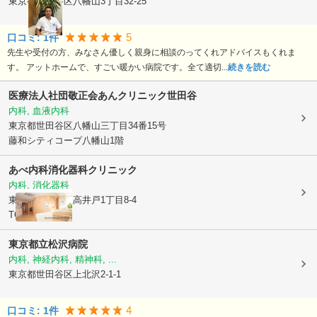
東京都世田谷区
八幡山3丁目32-25
5
口コミ:
1
件
先生や受付の方、みなさん優しく親身に相談のってくれアドバイスもくれま
す。 アットホームで、すごい暖かい病院です。全て適切...
続きを読む
医療法人社団敬正会あんクリニック世田谷
内科, 血液内科
東京都世田谷区
八幡山三丁目34番15号
藤和シティコープ八幡山1階
あべ内科消化器科クリニック
内科, 消化器科
東京都杉並区
上高井戸1丁目8-4
TOYAビル3F
東京都立松沢病院
内科, 神経内科, 精神科, ...
東京都世田谷区
上北沢2-1-1
4
口コミ:
1
件