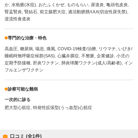
か
水疱瘡(水痘)
おたふくかぜ
ものもらい
尿道炎
亀頭包皮炎
腎盂腎炎
腎結石
前立腺肥大症
過活動膀胱/UUI(切迫性尿失禁)
逆流性食道炎
専門的な治療・特色
高血圧
糖尿病
喘息
痛風
COVID-19検査/治療
リウマチ
いびき/
睡眠時無呼吸症候群(SAS)
心臓弁膜症
不整脈
企業健診
小児の
定期予防接種
肝炎ワクチン
肺炎球菌ワクチン(成人/高齢者)
イン
フルエンザワクチン
診察可能な難病
一次的に診る
肥大型心筋症
特発性拡張型(うっ血型)心筋症
口コミ (全
1
件)