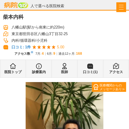
病院なび
人で選べる医院検索
柴本内科
八幡山駅
(駅から
南東に約220m
)
東京都世田谷区八幡山3丁目32-25
内科
循環器科
小児科
口コミ:
1
件
5.00
※
4
9
168
アクセス数
7月
:
6月
:
過去12ヶ月:
医院トップ
診療案内
医師
口コミ(
1
)
アクセス
医療機関からの
メッセージあり