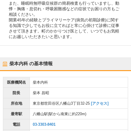
また、睡眠時無呼吸症候群の簡易検査も行っていますし、動
悸・胸痛・息切れ・呼吸困難感などの症状でお困りの方もご
相談ください。
開業45年の経験とプライマリーケア(病気の初期診療)に関す
る知識で少しでもお役に立てればと常に心掛けて診療に従事
させて頂きます。町のかかりつけ医として、いつでもお気軽
にお越しいただきたいと思います。
柴本内科
の基本情報
医療機関名
柴本内科
院長
柴本 昌昭
所在地
東京都世田谷区八幡山3丁目32-25
[アクセス]
最寄駅
八幡山駅
(駅から
南東に約220m
)
電話
03-3303-8401