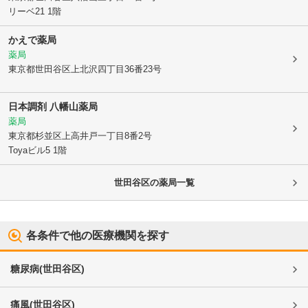
リーベ21 1階
かえで薬局
薬局
東京都世田谷区
上北沢四丁目36番23号
日本調剤 八幡山薬局
薬局
東京都杉並区
上高井戸一丁目8番2号
Toyaビル5 1階
世田谷区
の薬局一覧
各条件で他の医療機関を探す
糖尿病
(
世田谷区
)
痛風
(
世田谷区
)