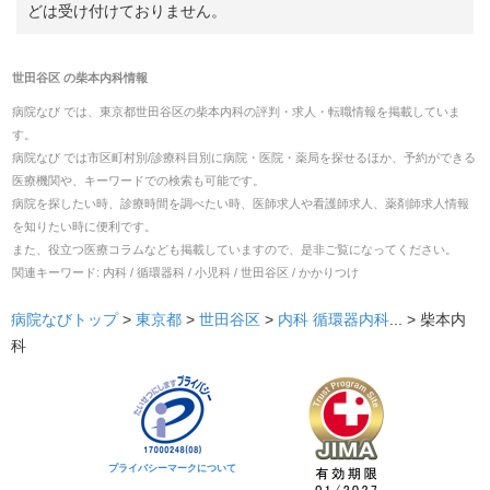
どは受け付けておりません。
世田谷区
の
柴本内科
情報
病院なび では、
東京都
世田谷区
の
柴本内科
の
評判・求人・転職
情報を掲載していま
す。
病院なび では市区町村別/診療科目別に病院・医院・薬局を探せるほか、予約ができる
医療機関や、キーワードでの検索も可能です。
病院を探したい時、診療時間を調べたい時、医師求人や看護師求人、薬剤師求人情報
を知りたい時に便利です。
また、役立つ医療コラムなども掲載していますので、是非ご覧になってください。
関連キーワード:
内科 / 循環器科 / 小児科 / 世田谷区 / かかりつけ
病院なびトップ
>
東京都
>
世田谷区
>
内科
循環器内科
... >
柴本内
科
プライバシーマークについて