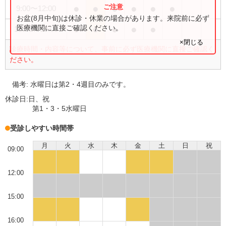
●
●
●
●
●
●
9:00
〜
12:00
お盆(8月中旬)は休診・休業の場合があります。来院前に必ず
●
●
●
●
●
医療機関に直接ご確認ください。
15:00
〜
19:00
×閉じる
診療時間・内容等について、事前に必ず医療機関に直接ご確認く
ださい。
備考:
水曜日は第2・4週目のみです。
休診日:
日、祝
第1・3・5水曜日
受診しやすい時間帯
月
火
水
木
金
土
日
祝
09:00
12:00
15:00
16:00