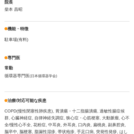
院長
柴本 昌昭
機能・特徴
駐車場(有料)
専門医
常勤
循環器専門医
(日本循環器学会)
治療/対応可能な疾患
COPD(慢性閉塞性肺疾患)
胃潰瘍・十二指腸潰瘍
過敏性腸症候
群
心臓神経症
自律神経失調症
狭心症・心筋梗塞
大動脈瘤
心不
全/慢性心不全
花粉症
中耳炎
外耳炎
口内炎
扁桃炎
副鼻腔炎
脳卒中
脳梗塞
脂漏性湿疹
帯状疱疹
手足口病
突発性発疹
はし