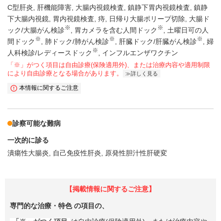
C型肝炎
肝機能障害
大腸内視鏡検査
鎮静下胃内視鏡検査
鎮静
下大腸内視鏡
胃内視鏡検査
痔
日帰り大腸ポリープ切除
大腸ド
※
※
ック/大腸がん検診
胃カメラを含む人間ドック
土曜日可の人
※
※
※
間ドック
肺ドック/肺がん検診
肝臓ドック/肝臓がん検診
婦
※
人科検診/レディースドック
インフルエンザワクチン
「※」がつく項目は自由診療(保険適用外)、または治療内容や適用制限
により自由診療となる場合があります。
詳しく見る
本情報に関するご注意
診察可能な難病
一次的に診る
潰瘍性大腸炎
自己免疫性肝炎
原発性胆汁性肝硬変
【掲載情報に関するご注意】
専門的な治療・特色
の項目の、