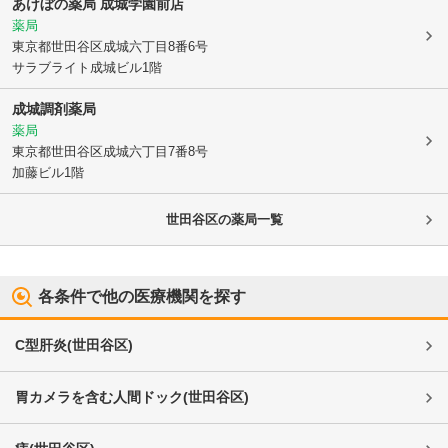
あけぼの薬局 成城学園前店
薬局
東京都世田谷区
成城六丁目8番6号
サラブライト成城ビル1階
成城調剤薬局
薬局
東京都世田谷区
成城六丁目7番8号
加藤ビル1階
世田谷区
の薬局一覧
各条件で他の医療機関を探す
C型肝炎
(
世田谷区
)
胃カメラを含む人間ドック
(
世田谷区
)