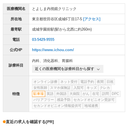
医療機関名
とよしま内視鏡クリニック
所在地
東京都世田谷区成城6丁目17-5
[アクセス]
最寄駅
成城学園前駅
(駅から
北西に約260m
)
電話
03-5429-9555
公式HP
https://www.ichou.com/
内科
、
消化器科
、
胃腸科
診療科目
近くの医療機関を診療科目から探す
オンライン診療
ネット受付
電話予約
夜間
日祝
女性医師
スマホ保険証
入院可
キッズ
クレカ
特徴
駐車場
英語
外国語
大病院
がん
在宅
訪問
DPC
バリアフリー
感染予防
セカンドオピニオン受診可
セカンドオピニオン情報提供可
地域連携
直近の求人を確認する
[PR]