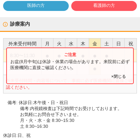
医師の方
看護師の方
診療案内
外来受付時間
月
火
水
木
金
土
日
祝
●
●
●
●
●
●
8:30
〜
11:30
お盆(8月中旬)は休診・休業の場合があります。来院前に必ず
●
●
●
●
医療機関に直接ご確認ください。
15:30
〜
17:30
×閉じる
外来受付時間・内容等について、事前に必ず医療機関に直接ご確
認ください。
備考:
休診日:木午後・日・祝日
備考:内視鏡検査は下記時間でお受けしております。
お気軽にお問合せ下さいませ。
月・火・水・金 8:30~15:30
土 8:30~16:30
休診日:
日、祝