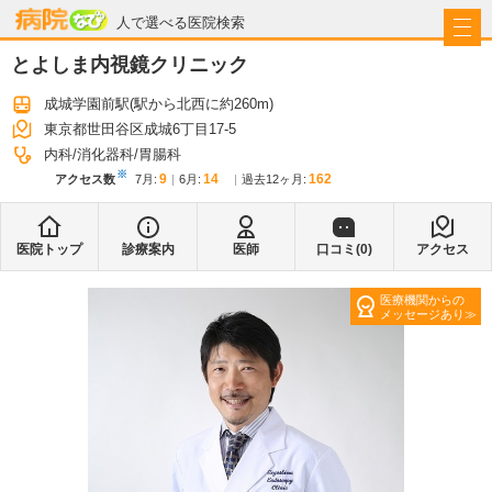
病院なび
人で選べる医院検索
とよしま内視鏡クリニック
成城学園前駅
(駅から
北西に約260m
)
東京都世田谷区成城6丁目17-5
内科
消化器科
胃腸科
※
9
14
162
アクセス数
7月
:
6月
:
過去12ヶ月:
医院トップ
診療案内
医師
口コミ(
0
)
アクセス
医療機関からの
メッセージあり