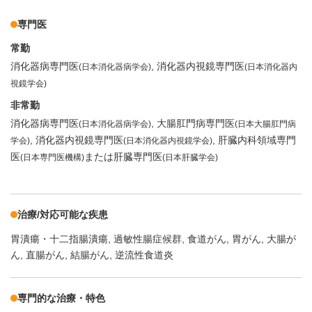
専門医
常勤
消化器病専門医
消化器内視鏡専門医
(日本消化器病学会)
(日本消化器内
視鏡学会)
非常勤
消化器病専門医
大腸肛門病専門医
(日本消化器病学会)
(日本大腸肛門病
消化器内視鏡専門医
肝臓内科領域専門
学会)
(日本消化器内視鏡学会)
医
または肝臓専門医
(日本専門医機構)
(日本肝臓学会)
治療/対応可能な疾患
胃潰瘍・十二指腸潰瘍
過敏性腸症候群
食道がん
胃がん
大腸が
ん
直腸がん
結腸がん
逆流性食道炎
専門的な治療・特色