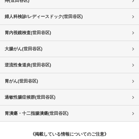
痔
(
世田谷区
)
婦人科検診/レディースドック
(
世田谷区
)
胃内視鏡検査
(
世田谷区
)
大腸がん
(
世田谷区
)
逆流性食道炎
(
世田谷区
)
胃がん
(
世田谷区
)
過敏性腸症候群
(
世田谷区
)
胃潰瘍・十二指腸潰瘍
(
世田谷区
)
《掲載している情報についてのご注意》