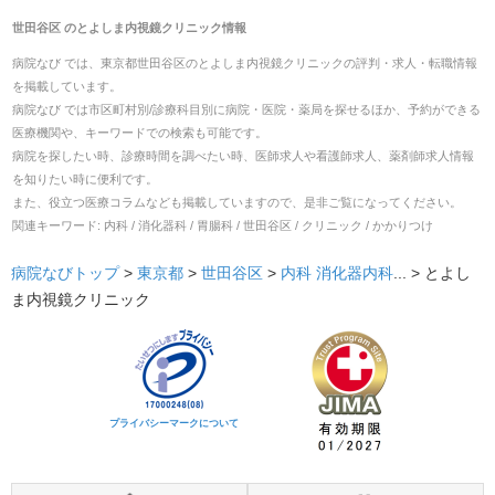
世田谷区
の
とよしま内視鏡クリニック
情報
病院なび では、
東京都
世田谷区
の
とよしま内視鏡クリニック
の
評判・求人・転職
情報
を掲載しています。
病院なび では市区町村別/診療科目別に病院・医院・薬局を探せるほか、予約ができる
医療機関や、キーワードでの検索も可能です。
病院を探したい時、診療時間を調べたい時、医師求人や看護師求人、薬剤師求人情報
を知りたい時に便利です。
また、役立つ医療コラムなども掲載していますので、是非ご覧になってください。
関連キーワード:
内科 / 消化器科 / 胃腸科 / 世田谷区 / クリニック / かかりつけ
病院なびトップ
>
東京都
>
世田谷区
>
内科
消化器内科
... >
とよし
ま内視鏡クリニック
プライバシーマークについて