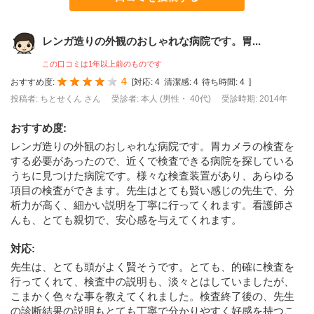
レンガ造りの外観のおしゃれな病院です。胃...
この口コミは1年以上前のものです
4
おすすめ度:
[
対応:
4
清潔感:
4
待ち時間:
4
]
投稿者: ちとせくん さん
受診者: 本人 (男性・ 40代)
受診時期: 2014年
おすすめ度
:
レンガ造りの外観のおしゃれな病院です。胃カメラの検査を
する必要があったので、近くで検査できる病院を探している
うちに見つけた病院です。様々な検査装置があり、あらゆる
項目の検査ができます。先生はとても賢い感じの先生で、分
析力が高く、細かい説明を丁寧に行ってくれます。看護師さ
んも、とても親切で、安心感を与えてくれます。
対応
:
先生は、とても頭がよく賢そうです。とても、的確に検査を
行ってくれて、検査中の説明も、淡々とはしていましたが、
こまかく色々な事を教えてくれました。検査終了後の、先生
の診断結果の説明もとても丁寧で分かりやすく好感を持つこ