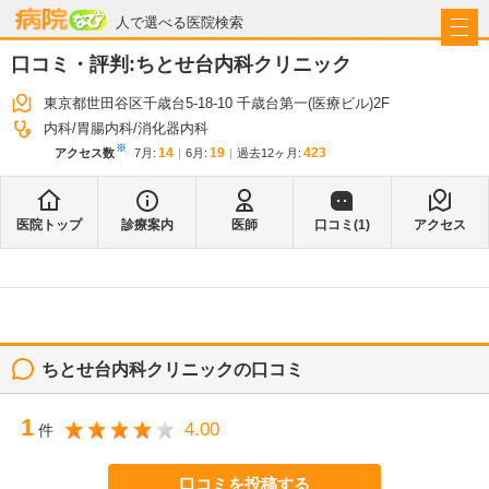
病院なび
人で選べる医院検索
口コミ・評判:
ちとせ台内科クリニック
東京都世田谷区千歳台5-18-10 千歳台第一(医療ビル)2F
内科
胃腸内科
消化器内科
※
14
19
423
アクセス数
7月
:
6月
:
過去12ヶ月:
医院トップ
診療案内
医師
口コミ(
1
)
アクセス
ちとせ台内科クリニック
の口コミ
1
4.00
件
口コミを投稿する