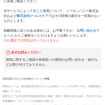
に直接ご確認ください。
当サービスによって生じた損害について、ミーカンパニー株式会
社および
株式会社eヘルスケア
ではその賠償の責任を一切負わない
ものとします。
掲載情報に誤りがある場合には、お手数ですが、
お問い合わせフ
ォーム
からご連絡をいただけますようお願いいたします。
※お電話での対応は行っておりません
必ずお読みください
病気に関するご相談や各医院への個別のお問い合わせ・紹介な
どは受け付けておりません。
世田谷区
の
ちとせ台内科クリニック
情報
病院なび では、
東京都
世田谷区
の
ちとせ台内科クリニック
の
評判・求人・転職
情報を
掲載しています。
病院なび では市区町村別/診療科目別に病院・医院・薬局を探せるほか、予約ができる
医療機関や、キーワードでの検索も可能です。