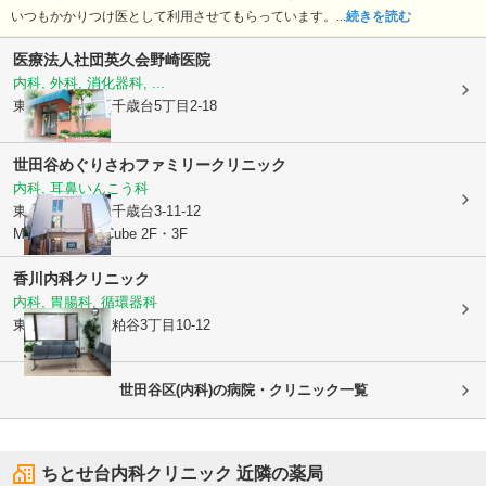
いつもかかりつけ医として利用させてもらっています。...
続きを読む
医療法人社団英久会
野崎医院
内科, 外科, 消化器科, ...
東京都世田谷区
千歳台5丁目2-18
世田谷めぐりさわファミリークリニック
内科, 耳鼻いんこう科
東京都世田谷区
千歳台3-11-12
MYT Doctors’ Cube 2F・3F
香川内科クリニック
内科, 胃腸科, 循環器科
東京都世田谷区
粕谷3丁目10-12
世田谷区(内科)の病院・クリニック一覧
ちとせ台内科クリニック
近隣の薬局