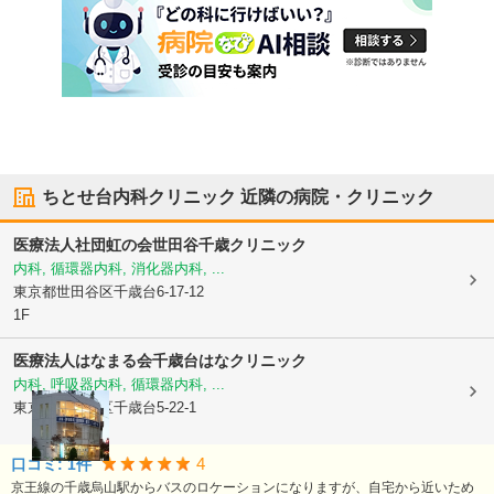
ちとせ台内科クリニック
近隣の病院・クリニック
医療法人社団虹の会
世田谷千歳クリニック
内科, 循環器内科, 消化器内科, ...
東京都世田谷区
千歳台6-17-12
1F
医療法人はなまる会
千歳台はなクリニック
内科, 呼吸器内科, 循環器内科, ...
東京都世田谷区
千歳台5-22-1
4
口コミ:
1
件
京王線の千歳烏山駅からバスのロケーションになりますが、自宅から近いため