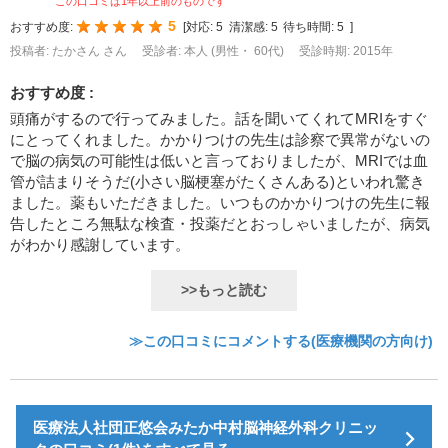
この口コミは1年以上前のものです
5
おすすめ度:
[
対応:
5
清潔感:
5
待ち時間:
5
]
投稿者: たかさん さん
受診者: 本人 (男性・ 60代)
受診時期: 2015年
おすすめ度 :
頭痛がするので行ってみました。話を聞いてくれてMRIをすぐ
にとってくれました。かかりつけの先生は診察で異常がないの
で脳の病気の可能性は低いと言っておりましたが、MRIでは血
管が詰まりそうだ(小さい脳梗塞がたくさんある)といわれ驚き
ました。薬もいただきました。いつものかかりつけの先生に報
告したところ無駄な検査・投薬だとおっしゃいましたが、病気
がわかり感謝しています。
>>もっと読む
≫この口コミにコメントする(医療機関の方向け)
医療法人社団正悠会みたか中村脳神経外科クリニッ