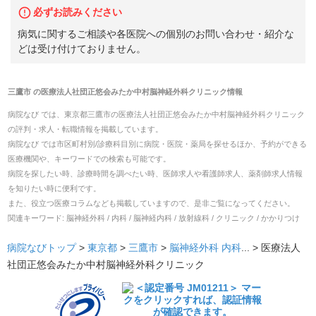
必ずお読みください
病気に関するご相談や各医院への個別のお問い合わせ・紹介な
どは受け付けておりません。
三鷹市
の
医療法人社団正悠会みたか中村脳神経外科クリニック
情報
病院なび では、
東京都
三鷹市
の
医療法人社団正悠会みたか中村脳神経外科クリニック
の
評判・求人・転職
情報を掲載しています。
病院なび では市区町村別/診療科目別に病院・医院・薬局を探せるほか、予約ができる
医療機関や、キーワードでの検索も可能です。
病院を探したい時、診療時間を調べたい時、医師求人や看護師求人、薬剤師求人情報
を知りたい時に便利です。
また、役立つ医療コラムなども掲載していますので、是非ご覧になってください。
関連キーワード:
脳神経外科 / 内科 / 脳神経内科 / 放射線科 / クリニック / かかりつけ
病院なびトップ
>
東京都
>
三鷹市
>
脳神経外科
内科
... >
医療法人
社団正悠会みたか中村脳神経外科クリニック