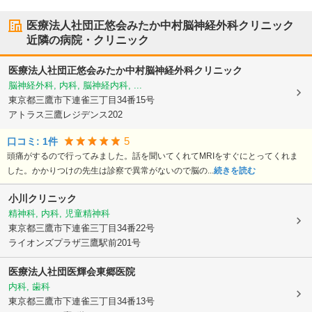
医療法人社団正悠会みたか中村脳神経外科クリニック
近隣の病院・クリニック
医療法人社団正悠会みたか中村脳神経外科クリニック
脳神経外科, 内科, 脳神経内科, ...
東京都三鷹市
下連雀三丁目34番15号
アトラス三鷹レジデンス202
5
口コミ:
1
件
頭痛がするので行ってみました。話を聞いてくれてMRIをすぐにとってくれま
した。かかりつけの先生は診察で異常がないので脳の...
続きを読む
小川クリニック
精神科, 内科, 児童精神科
東京都三鷹市
下連雀三丁目34番22号
ライオンズプラザ三鷹駅前201号
医療法人社団医輝会東郷医院
内科, 歯科
東京都三鷹市
下連雀三丁目34番13号