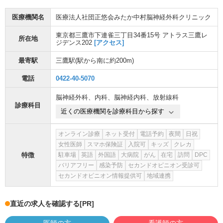
医療機関名
医療法人社団正悠会みたか中村脳神経外科クリニック
東京都三鷹市下連雀三丁目34番15号 アトラス三鷹レ
所在地
ジデンス202
[アクセス]
最寄駅
三鷹駅
(駅から
南に約200m
)
電話
0422-40-5070
脳神経外科
、
内科
、
脳神経内科
、
放射線科
診療科目
近くの医療機関を診療科目から探す
オンライン診療
ネット受付
電話予約
夜間
日祝
女性医師
スマホ保険証
入院可
キッズ
クレカ
特徴
駐車場
英語
外国語
大病院
がん
在宅
訪問
DPC
バリアフリー
感染予防
セカンドオピニオン受診可
セカンドオピニオン情報提供可
地域連携
直近の求人を確認する
[PR]