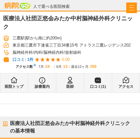
病院なび
人で選べる医院検索
医療法人社団正悠会みたか中村脳神経外科クリニッ
ク
三鷹駅
(駅から
南に約200m
)
東京都三鷹市下連雀三丁目34番15号 アトラス三鷹レジデンス202
脳神経外科
内科
脳神経内科
放射線科
口コミ:
1
件
5.00
※
24
13
350
アクセス数
7月
:
6月
:
過去12ヶ月:
医院トップ
診療案内
医師
口コミ(
1
)
アクセス
医療法人社団正悠会みたか中村脳神経外科クリニック
の基本情報