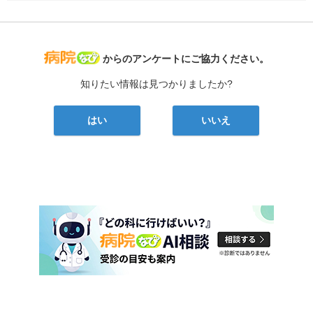
病院なび
からのアンケートにご協力ください。
知りたい情報は見つかりましたか?
はい
いいえ