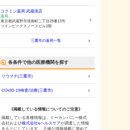
コクミン薬局 武蔵境店
薬局
東京都武蔵野市
境南町二丁目28番13号
ツインピークスノースビル1階
三鷹市
の薬局一覧
各条件で他の医療機関を探す
リウマチ
(
三鷹市
)
COVID-19検査/治療
(
三鷹市
)
《掲載している情報についてのご注意》
掲載している各種情報は、ミーカンパニー株式
会社および
株式会社eヘルスケア
が調査した情報
をもとにしています。 正確な情報掲載に努めて