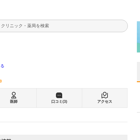
検索
みる
0
医師
口コミ(
3
)
アクセス