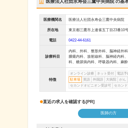
医療法人社団永寿会三鷹中央病院
の基
医療機関名
医療法人社団永寿会三鷹中央病院
所在地
東京都三鷹市上連雀五丁目23番10
電話
0422-44-6161
内科
、
外科
、
整形外科
、
脳神経外科
診療科目
腫瘍内科
、
放射線科
、
脳神経内科
、
科
、
糖尿病内科
、
呼吸器内科
、
麻酔
オンライン診療
ネット受付
電話予
特徴
駐車場
英語
外国語
大病院
がん
セカンドオピニオン受診可
セカンド
直近の求人を確認する
[PR]
医師の方