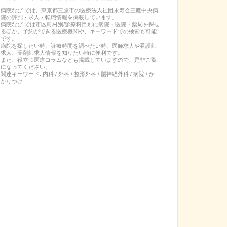
病院なび では、
東京都
三鷹市
の
医療法人社団永寿会三鷹中央病
院
の
評判・求人・転職
情報を掲載しています。
病院なび では市区町村別/診療科目別に病院・医院・薬局を探せ
るほか、予約ができる医療機関や、キーワードでの検索も可能
です。
病院を探したい時、診療時間を調べたい時、医師求人や看護師
求人、薬剤師求人情報を知りたい時に便利です。
また、役立つ医療コラムなども掲載していますので、是非ご覧
になってください。
関連キーワード:
内科 / 外科 / 整形外科 / 脳神経外科 / 病院 / か
かりつけ