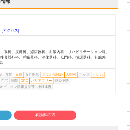
本情報
号
[アクセス]
、
眼科
、
皮膚科
、
泌尿器科
、
血液内科
、
リハビリテーション科
、
呼吸器外科
、
呼吸器科
、
消化器科
、
肛門科
、
循環器科
、
乳腺外
科
約
夜間
日祝
女性医師
スマホ保険証
入院可
キッズ
クレカ
在宅
訪問
DPC
バリアフリー
感染予防
オピニオン情報提供可
地域連携
看護師の方