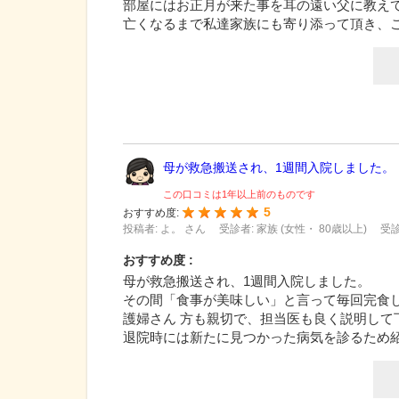
部屋にはお正月が来た事を耳の遠い父に教え
亡くなるまで私達家族にも寄り添って頂き、
母が救急搬送され、1週間入院しました。 ..
この口コミは1年以上前のものです
5
おすすめ度:
投稿者: よ。 さん
受診者: 家族 (女性・ 80歳以上)
受診
おすすめ度 :
母が救急搬送され、1週間入院しました。
その間「食事が美味しい」と言って毎回完食
護婦さん 方も親切で、担当医も良く説明して
退院時には新たに見つかった病気を診るため