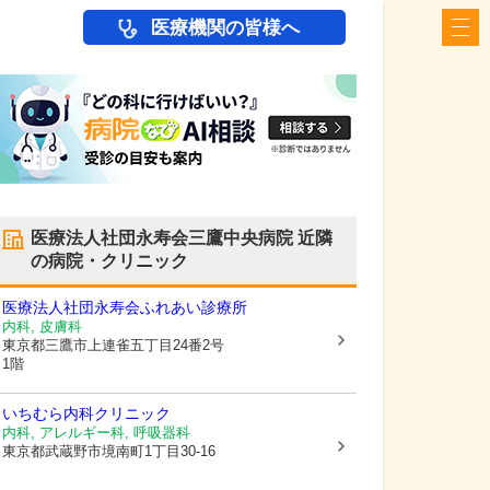
医療機関の皆様へ
医療法人社団永寿会三鷹中央病院
近隣
の病院・クリニック
医療法人社団永寿会ふれあい診療所
内科, 皮膚科
東京都三鷹市
上連雀五丁目24番2号
1階
いちむら内科クリニック
内科, アレルギー科, 呼吸器科
東京都武蔵野市
境南町1丁目30-16