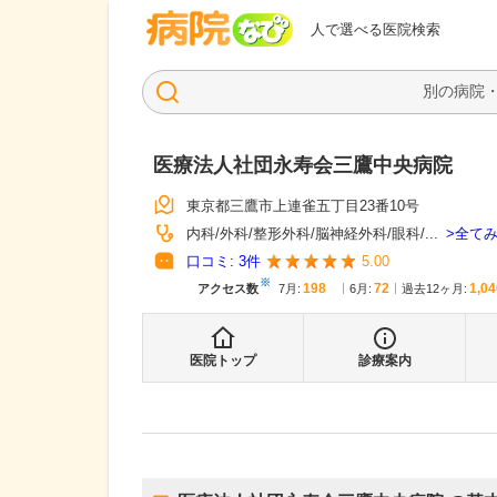
病院なび
人で選べる医院検索
医療法人社団永寿会三鷹中央病院
東京都三鷹市上連雀五丁目23番10号
全て
内科
外科
整形外科
脳神経外科
眼科
...
口コミ:
3
件
5.00
※
198
72
1,04
アクセス数
7月
:
6月
:
過去12ヶ月:
医院トップ
診療案内