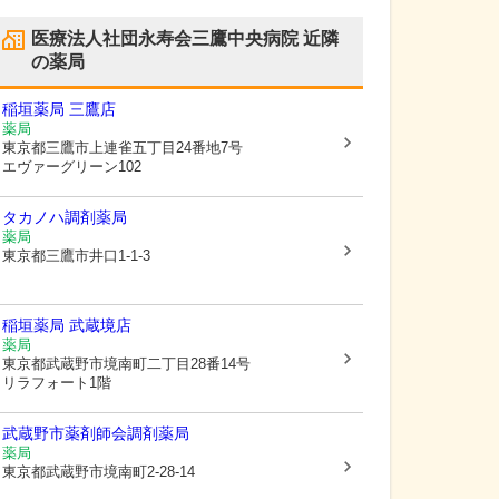
医療法人社団永寿会三鷹中央病院
近隣
の薬局
稲垣薬局 三鷹店
薬局
東京都三鷹市
上連雀五丁目24番地7号
エヴァーグリーン102
タカノハ調剤薬局
薬局
東京都三鷹市
井口1-1-3
稲垣薬局 武蔵境店
薬局
東京都武蔵野市
境南町二丁目28番14号
リラフォート1階
武蔵野市薬剤師会調剤薬局
薬局
東京都武蔵野市
境南町2-28-14