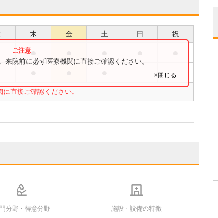
水
木
金
土
日
祝
●
●
●
●
●
●
す。来院前に必ず医療機関に直接ご確認ください。
●
●
●
●
×閉じる
関に直接ご確認ください。
門分野・得意分野
施設・設備の特徴