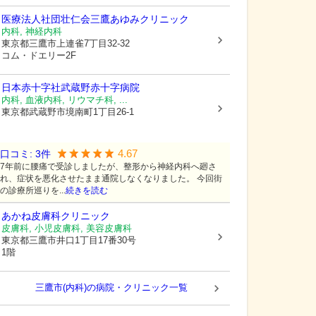
医療法人社団壮仁会
三鷹あゆみクリニック
内科, 神経内科
東京都三鷹市
上連雀7丁目32-32
コム・ドエリー2F
日本赤十字社
武蔵野赤十字病院
内科, 血液内科, リウマチ科, ...
東京都武蔵野市
境南町1丁目26-1
4.67
口コミ:
3
件
7年前に腰痛で受診しましたが、整形から神経内科へ廻さ
れ、症状を悪化させたまま通院しなくなりました。 今回街
の診療所巡りを...
続きを読む
あかね皮膚科クリニック
皮膚科, 小児皮膚科, 美容皮膚科
東京都三鷹市
井口1丁目17番30号
1階
三鷹市(内科)の病院・クリニック一覧