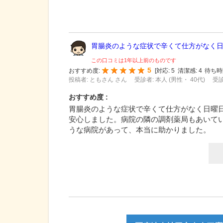
胃腸炎のような症状で辛くて仕方がなく日曜
この口コミは1年以上前のものです
5
おすすめ度:
[
対応:
5
清潔感:
4
待ち時
投稿者: ともさん さん
受診者: 本人 (男性・ 40代)
受診
おすすめ度 :
胃腸炎のような症状で辛くて仕方がなく日曜
安心しました。病院の隣の調剤薬局もあいて
うな病院があって、本当に助かりました。