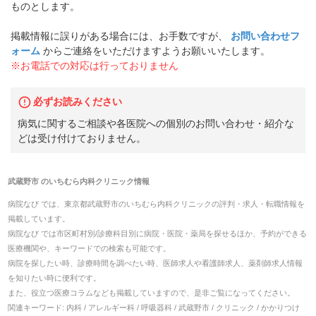
ものとします。
掲載情報に誤りがある場合には、お手数ですが、
お問い合わせフ
ォーム
からご連絡をいただけますようお願いいたします。
※お電話での対応は行っておりません
必ずお読みください
病気に関するご相談や各医院への個別のお問い合わせ・紹介な
どは受け付けておりません。
武蔵野市
の
いちむら内科クリニック
情報
病院なび では、
東京都
武蔵野市
の
いちむら内科クリニック
の
評判・求人・転職
情報を
掲載しています。
病院なび では市区町村別/診療科目別に病院・医院・薬局を探せるほか、予約ができる
医療機関や、キーワードでの検索も可能です。
病院を探したい時、診療時間を調べたい時、医師求人や看護師求人、薬剤師求人情報
を知りたい時に便利です。
また、役立つ医療コラムなども掲載していますので、是非ご覧になってください。
関連キーワード:
内科 / アレルギー科 / 呼吸器科 / 武蔵野市 / クリニック / かかりつけ