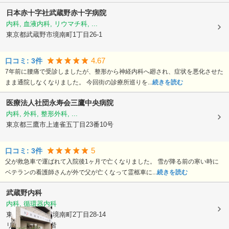
日本赤十字社
武蔵野赤十字病院
内科, 血液内科, リウマチ科, ...
東京都武蔵野市
境南町1丁目26-1
4.67
口コミ:
3
件
7年前に腰痛で受診しましたが、整形から神経内科へ廻され、症状を悪化させた
まま通院しなくなりました。 今回街の診療所巡りを...
続きを読む
医療法人社団永寿会三鷹中央病院
内科, 外科, 整形外科, ...
東京都三鷹市
上連雀五丁目23番10号
5
口コミ:
3
件
父が救急車で運ばれて入院後1ヶ月で亡くなりました。 雪が降る前の寒い時に
ベテランの看護師さんが外で父が亡くなって霊柩車に...
続きを読む
武蔵野内科
内科, 循環器内科
東京都武蔵野市
境南町2丁目28-14
リラフォート1階