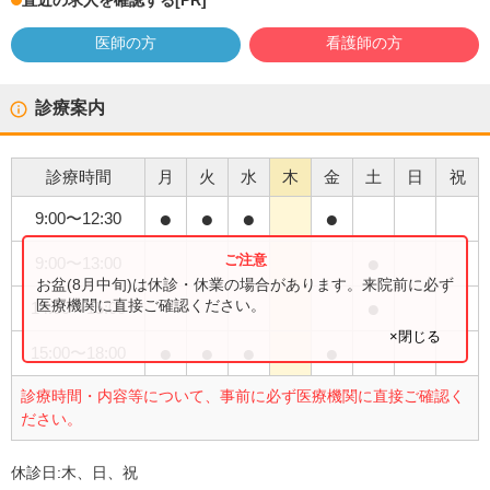
直近の求人を確認する
[PR]
医師の方
看護師の方
診療案内
診療時間
月
火
水
木
金
土
日
祝
●
●
●
●
9:00
〜
12:30
●
9:00
〜
13:00
お盆(8月中旬)は休診・休業の場合があります。来院前に必ず
●
医療機関に直接ご確認ください。
14:00
〜
15:00
×閉じる
●
●
●
●
15:00
〜
18:00
診療時間・内容等について、事前に必ず医療機関に直接ご確認く
ださい。
休診日:
木、日、祝