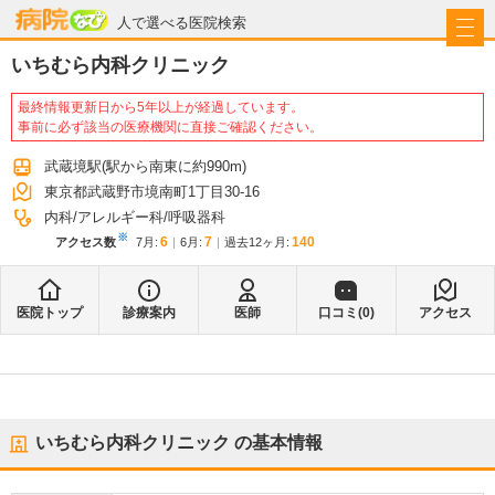
病院なび
人で選べる医院検索
いちむら内科クリニック
最終情報更新日から5年以上が経過しています。
事前に必ず該当の医療機関に直接ご確認ください。
武蔵境駅
(駅から
南東に約990m
)
東京都武蔵野市境南町1丁目30-16
内科
アレルギー科
呼吸器科
※
6
7
140
アクセス数
7月
:
6月
:
過去12ヶ月:
医院トップ
診療案内
医師
口コミ(
0
)
アクセス
いちむら内科クリニック
の基本情報