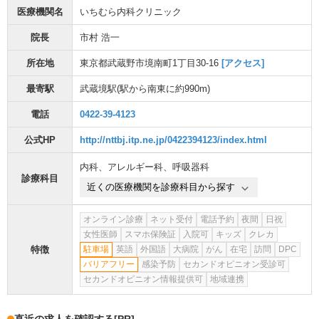
医療機関名
いちむら内科クリニック
院長
市村 浩一
所在地
東京都武蔵野市境南町1丁目30-16
[アクセス]
最寄駅
武蔵境駅
(駅から
南東に約990m
)
電話
0422-39-4123
公式HP
http://nttbj.itp.ne.jp/0422394123/index.html
内科
、
アレルギー科
、
呼吸器科
診療科目
近くの医療機関を診療科目から探す
オンライン診療
ネット受付
電話予約
夜間
日祝
女性医師
スマホ保険証
入院可
キッズ
クレカ
特徴
駐車場
英語
外国語
大病院
がん
在宅
訪問
DPC
バリアフリー
感染予防
セカンドオピニオン受診可
セカンドオピニオン情報提供可
地域連携