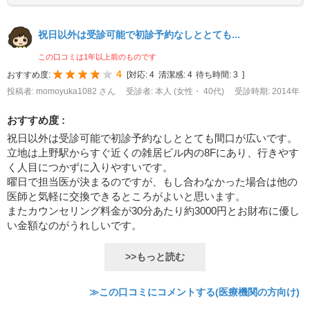
祝日以外は受診可能で初診予約なしととても...
この口コミは1年以上前のものです
4
おすすめ度:
[
対応:
4
清潔感:
4
待ち時間:
3
]
投稿者: momoyuka1082 さん
受診者: 本人 (女性・ 40代)
受診時期: 2014年
おすすめ度 :
祝日以外は受診可能で初診予約なしととても間口が広いです。
立地は上野駅からすぐ近くの雑居ビル内の8Fにあり、行きやす
く人目につかずに入りやすいです。
曜日で担当医が決まるのですが、もし合わなかった場合は他の
医師と気軽に交換できるところがよいと思います。
またカウンセリング料金が30分あたり約3000円とお財布に優し
い金額なのがうれしいです。
>>もっと読む
≫この口コミにコメントする(医療機関の方向け)