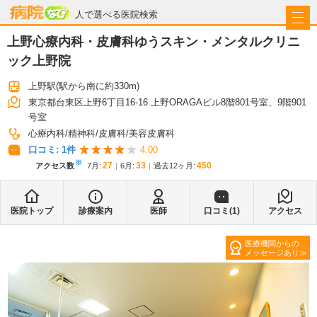
病院なび
人で選べる医院検索
上野心療内科・皮膚科ゆうスキン・メンタルクリニ
ック上野院
上野駅
(駅から
南に約330m
)
東京都台東区上野6丁目16-16 上野ORAGAビル8階801号室、9階901
号室
心療内科
精神科
皮膚科
美容皮膚科
口コミ:
1
件
4.00
※
27
33
450
アクセス数
7月
:
6月
:
過去12ヶ月:
医院トップ
診療案内
医師
口コミ(
1
)
アクセス
医療機関からの
メッセージあり