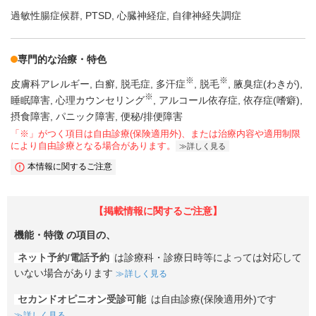
過敏性腸症候群
PTSD
心臓神経症
自律神経失調症
専門的な治療・特色
※
※
皮膚科アレルギー
白癬
脱毛症
多汗症
脱毛
腋臭症(わきが)
※
睡眠障害
心理カウンセリング
アルコール依存症
依存症(嗜癖)
摂食障害
パニック障害
便秘/排便障害
「※」がつく項目は自由診療(保険適用外)、または治療内容や適用制限
により自由診療となる場合があります。
詳しく見る
本情報に関するご注意
【掲載情報に関するご注意】
機能・特徴
の項目の、
ネット予約/電話予約
は診療科・診療日時等によっては対応して
いない場合があります
詳しく見る
セカンドオピニオン受診可能
は自由診療(保険適用外)です
詳しく見る