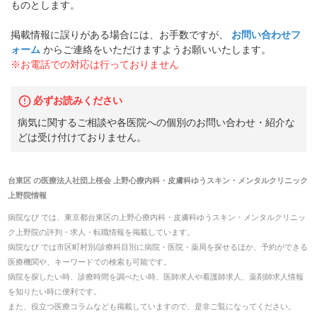
ものとします。
掲載情報に誤りがある場合には、お手数ですが、
お問い合わせフ
ォーム
からご連絡をいただけますようお願いいたします。
※お電話での対応は行っておりません
必ずお読みください
病気に関するご相談や各医院への個別のお問い合わせ・紹介な
どは受け付けておりません。
台東区
の
医療法人社団上桜会 上野心療内科・皮膚科ゆうスキン・メンタルクリニック
上野院
情報
病院なび では、
東京都
台東区
の
上野心療内科・皮膚科ゆうスキン・メンタルクリニッ
ク上野院
の
評判・求人・転職
情報を掲載しています。
病院なび では市区町村別/診療科目別に病院・医院・薬局を探せるほか、予約ができる
医療機関や、キーワードでの検索も可能です。
病院を探したい時、診療時間を調べたい時、医師求人や看護師求人、薬剤師求人情報
を知りたい時に便利です。
また、役立つ医療コラムなども掲載していますので、是非ご覧になってください。