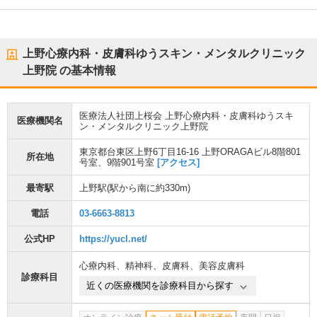
上野心療内科・皮膚科ゆうスキン・メンタルクリニック
上野院
の基本情報
医療法人社団上桜会 上野心療内科・皮膚科ゆうスキ
医療機関名
ン・メンタルクリニック上野院
東京都台東区上野6丁目16-16 上野ORAGAビル8階801
所在地
号室、9階901号室
[アクセス]
最寄駅
上野駅
(駅から
南に約330m
)
電話
03-6663-8813
公式HP
https://yucl.net/
心療内科
、
精神科
、
皮膚科
、
美容皮膚科
診療科目
近くの医療機関を診療科目から探す